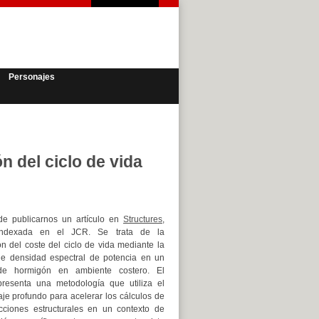
Personajes
n del ciclo de vida
e publicarnos un artículo en
Structures
,
 indexada en el JCR. Se trata de la
n del coste del ciclo de vida mediante la
de densidad espectral de potencia en un
de hormigón en ambiente costero. El
 presenta una metodología que utiliza el
je profundo para acelerar los cálculos de
ricciones estructurales en un contexto de