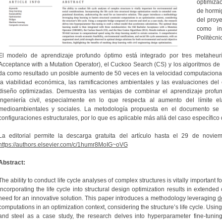
optimizac
de hormi
del proy
como inv
Politècni
El modelo de aprendizaje profundo óptimo está integrado por tres metaheur
Acceptance with a Mutation Operator), el Cuckoo Search (CS) y los algoritmos de 
da como resultado un posible aumento de 50 veces en la velocidad computacional 
la viabilidad económica, las ramificaciones ambientales y las evaluaciones del 
diseño optimizadas. Demuestra las ventajas de combinar el aprendizaje profun
ingeniería civil, especialmente en lo que respecta al aumento del límite el
medioambientales y sociales. La metodología propuesta en el documento se
configuraciones estructurales, por lo que es aplicable más allá del caso específic
La editorial permite la descarga gratuita del artículo hasta el 29 de novie
https://authors.elsevier.com/c/1humr8MoIG~oVG
Abstract:
The ability to conduct life cycle analyses of complex structures is vitally important 
Incorporating the life cycle into structural design optimization results in extende
need for an innovative solution. This paper introduces a methodology leveraging
d
computations in an optimization context, considering the structure’s life cycle. Usin
and steel as a case study, the research delves into hyperparameter fine-tuning