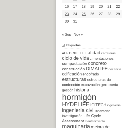
16
17
18
19
20
21
22
23
24
25
26
27
28
29
30
31
« Sep
Nov »
Etiquetas
calidad
BRIDLIFE
AHP
carreteras
ciclo de vida
cimentaciones
concreto
compactación
DIMALIFE
construcción
docencia
edificación
encofrado
estructuras
estructuras de
excavación
geotecnia
contención
historia
gestión
hormigón
HYDELIFE
ICITECH
ingeniería
ingeniería civil
innovación
Life Cycle
investigación
Assessment
mantenimiento
maquinaria
mejora de