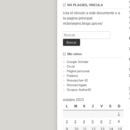
NO PLAGIES, VINCULA
Usa el vínculo a este documento o a
la pagina principal:
victoryepes.blogs.upv.es/
Buscar:
Mis sitios
Google Scholar
Orcid
Página personal
Publons
Researcher-ID
Researchgate
Scopus-AuthorID
octubre 2023
L
M
X
J
V
S
D
1
2
3
4
5
6
7
8
9
10
11
12
13
14
15