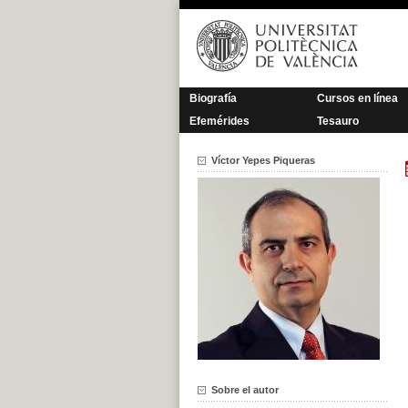
Saltar
al
contenido
Biografía
Cursos en línea
Efemérides
Tesauro
Víctor Yepes Piqueras
Sobre el autor