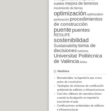
suelos
mejora de terrenos
movimiento de tierras
optimización
optimization
procedimientos
perforación
de construcción
puente
puentes
RESILIFE
sostenibilidad
toma de
Sustainability
decisiones
turismo
Universitat Politècnica
de València
áridos
Histórico
Biomateriales: la ingeniería que crece
antes de construirse
Tipologías de sistemas de certificación
ambiental de edificios e infraestructuras
Casi dos millones de reproducciones:
cuando la divulgación en ingeniería
trasciende el aula
Certificaciones ambientales de edificios
e infraestructuras