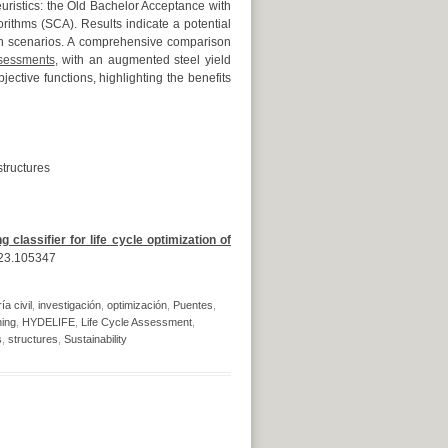
uristics: the Old Bachelor Acceptance with
thms (SCA). Results indicate a potential
in scenarios. A comprehensive comparison
ssessments
, with an augmented steel yield
ective functions, highlighting the benefits
structures
 classifier for life cycle optimization of
023.105347
ía civil
,
investigación
,
optimización
,
Puentes
,
ning
,
HYDELIFE
,
Life Cycle Assessment
,
s
,
structures
,
Sustainability