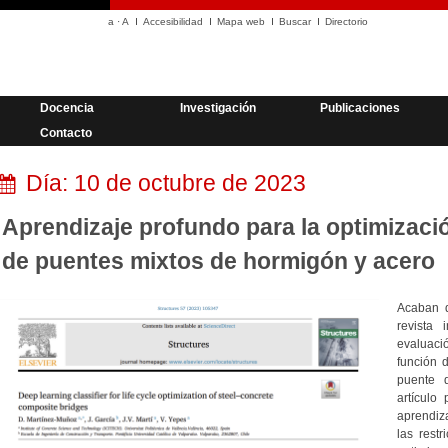
a
·
A
Accesibilidad
Mapa web
Buscar
Directorio
Docencia
Investigación
Publicaciones
Contacto
Día:
10 de octubre de 2023
Aprendizaje profundo para la optimizació
de puentes mixtos de hormigón y acero
Acaban d
revista
evaluació
función 
puente 
artículo
aprendiza
las rest