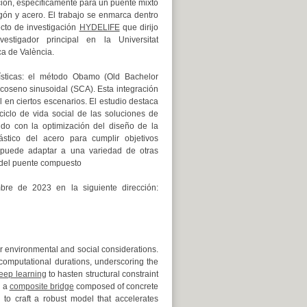
ión, específicamente para un puente mixto
gón y acero. El trabajo se enmarca dentro
ecto de investigación
HYDELIFE
que dirijo
estigador principal en la Universitat
ca de València.
ísticas: el método Obamo (Old Bachelor
coseno sinusoidal (SCA). Esta integración
en ciertos escenarios. El estudio destaca
ciclo de vida social de las soluciones de
do con la optimización del diseño de la
ástico del acero para cumplir objetivos
 puede adaptar a una variedad de otras
o del puente compuesto
mbre de 2023 en la siguiente dirección:
for environmental and social considerations.
d computational durations, underscoring the
eep learning
to hasten structural constraint
g a
composite bridge
composed of concrete
 to craft a robust model that accelerates