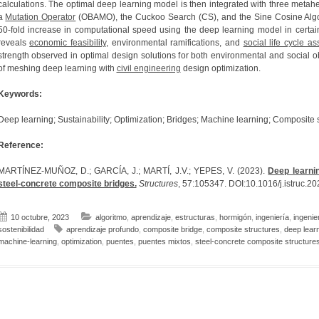
calculations. The optimal deep learning model is then integrated with three metahe
a
Mutation Operator
(OBAMO), the Cuckoo Search (CS), and the Sine Cosine Algori
50-fold increase in computational speed using the deep learning model in certa
reveals
economic feasibility
, environmental ramifications, and
social life cycle a
strength observed in optimal design solutions for both environmental and social obj
of meshing deep learning with
civil engineering
design optimization.
Keywords:
Deep learning; Sustainability; Optimization; Bridges; Machine learning; Composite 
Reference:
MARTÍNEZ-MUÑOZ, D.; GARCÍA, J.; MARTÍ, J.V.; YEPES, V. (2023).
Deep learning
steel-concrete composite bridges.
Structures
, 57:105347. DOI:10.1016/j.istruc.2
10 octubre, 2023
algoritmo
,
aprendizaje
,
estructuras
,
hormigón
,
ingeniería
,
ingenier
sostenibilidad
aprendizaje profundo
,
composite bridge
,
composite structures
,
deep lear
machine-learning
,
optimization
,
puentes
,
puentes mixtos
,
steel-concrete composite structure