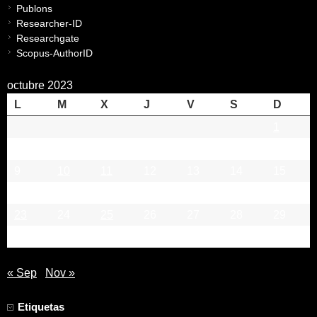
Publons
Researcher-ID
Researchgate
Scopus-AuthorID
octubre 2023
L
M
X
J
V
S
D
1
2
3
4
5
6
7
8
9
10
11
12
13
14
15
16
17
18
19
20
21
22
23
24
25
26
27
28
29
30
31
« Sep
Nov »
Etiquetas