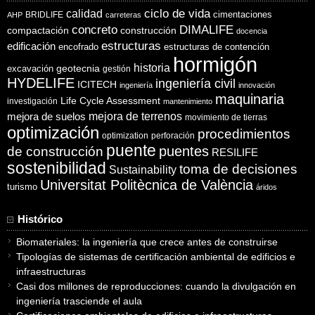
ciclo de vida
calidad
cimentaciones
BRIDLIFE
AHP
carreteras
concreto
DIMALIFE
compactación
construcción
docencia
estructuras
edificación
encofrado
estructuras de contención
hormigón
historia
excavación
geotecnia
gestión
HYDELIFE
ingeniería civil
ICITECH
ingeniería
innovación
maquinaria
Life Cycle Assessment
investigación
mantenimiento
mejora de suelos
mejora de terrenos
movimiento de tierras
optimización
procedimientos
optimization
perforación
puente
puentes
de construcción
RESILIFE
sostenibilidad
toma de decisiones
Sustainability
Universitat Politècnica de València
turismo
áridos
Histórico
Biomateriales: la ingeniería que crece antes de construirse
Tipologías de sistemas de certificación ambiental de edificios e
infraestructuras
Casi dos millones de reproducciones: cuando la divulgación en
ingeniería trasciende el aula