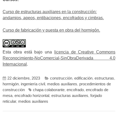
Curso de estructuras auxiliares en la construcción:
andamios, apeos, entibaciones, encofrados y cimbras.
Curso de fabricación y puesta en obra del hormigón.
Esta obra está bajo una
licencia de Creative Commons
Reconocimiento-NoComercial-SinObraDerivada 4.0
Internacional
.
22 diciembre, 2023
construcción
,
edificación
,
estructuras
,
hormigón
,
ingeniería civil
,
medios auxiliares
,
procedimientos de
construcción
chapa colaborante
,
encofrado
,
encofrado de
mesa
,
encofrado horizontal
,
estructuras auxiliares
,
forjado
reticular
,
medios auxiliares