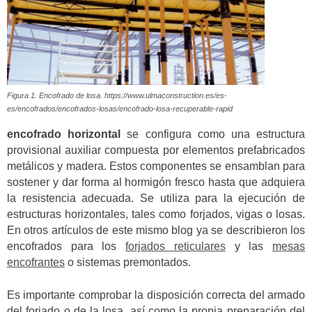
Figura 1. Encofrado de losa. https://www.ulmaconstruction.es/es-
es/encofrados/encofrados-losas/encofrado-losa-recuperable-rapid
encofrado horizontal
se configura como una estructura
provisional auxiliar compuesta por elementos prefabricados
metálicos y madera. Estos componentes se ensamblan para
sostener y dar forma al hormigón fresco hasta que adquiera
la resistencia adecuada. Se utiliza para la ejecución de
estructuras horizontales, tales como forjados, vigas o losas.
En otros artículos de este mismo blog ya se describieron los
encofrados para los
forjados reticulares
y las
mesas
encofrantes
o sistemas premontados.
Es importante comprobar la disposición correcta del armado
del forjado o de la losa, así como la propia preparación del