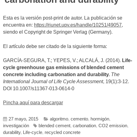
Esta es la versión post-print de autor. La publicación se
encuentra en:
https://riunet.upv.es/handle/10251/49057
,
siendo el Copyright de Springer Verlag (Germany).
El artículo debe ser citado de la siguiente forma:
GARCÍA-SEGURA, T.; YEPES, V.; ALCALÁ, J. (2014).
Life-
cycle greenhouse gas emissions of blended cement
concrete including carbonation and durability.
The
International Journal of Life Cycle Assessment
, 19(1):3-12.
DOI 10.1007/s11367-013-0614-0
Pincha aquí para descargar
27 mayo, 2015
algoritmo
,
cemento
,
hormigón
,
investigación
blended cement
,
carbonation
,
CO2 emission
,
durability
,
Life-cycle
,
recycled concrete