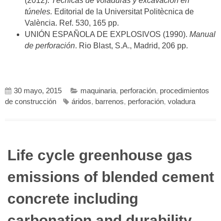
(2012).
Técnicas de voladuras y excavación en
túneles.
Editorial de la Universitat Politècnica de
València. Ref. 530, 165 pp.
UNIÓN ESPAÑOLA DE EXPLOSIVOS (1990).
Manual
de perforación
. Rio Blast, S.A., Madrid, 206 pp.
30 mayo, 2015
maquinaria
,
perforación
,
procedimientos
de construcción
áridos
,
barrenos
,
perforación
,
voladura
Life cycle greenhouse gas
emissions of blended cement
concrete including
carbonation and durability