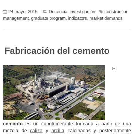
24 mayo, 2015
Docencia
,
investigación
construction
management
,
graduate program
,
indicators
,
market demands
Fabricación del cemento
El
cemento
es un
conglomerante
formado a partir de una
mezcla de
caliza
y
arcilla
calcinadas y posteriormente