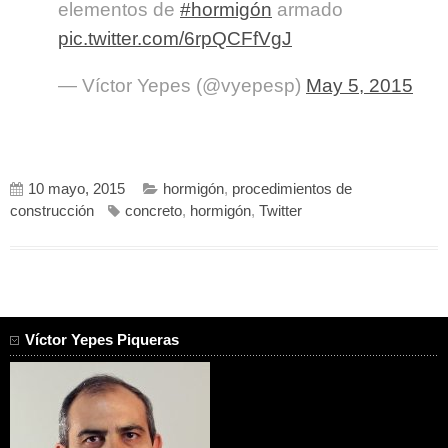
elementos de
#hormigón
armado
pic.twitter.com/6rpQCFfVgJ
— Víctor Yepes (@vyepesp)
May 5, 2015
10 mayo, 2015
hormigón
,
procedimientos de
construcción
concreto
,
hormigón
,
Twitter
Víctor Yepes Piqueras