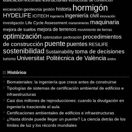
encofrado
estructuras de contención
hormigón
historia
excavación
geotecnia
gestión
HYDELIFE
ingeniería civil
ICITECH
ingeniería
innovación
maquinaria
Life Cycle Assessment
investigación
mantenimiento
mejora de suelos
mejora de terrenos
movimiento de tierras
optimización
procedimientos
optimization
perforación
puente
puentes
de construcción
RESILIFE
sostenibilidad
toma de decisiones
Sustainability
Universitat Politècnica de València
turismo
áridos
Histórico
Biomateriales: la ingeniería que crece antes de construirse
Tipologías de sistemas de certificación ambiental de edificios e
infraestructuras
Casi dos millones de reproducciones: cuando la divulgación en
ingeniería trasciende el aula
Certificaciones ambientales de edificios e infraestructuras
¿Hasta dónde puede llegar un puente? La ciencia detrás de los
límites de luz y los récords mundiales