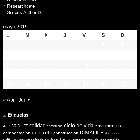
Researchgate
Scopus-AuthorID
mayo 2015
L
M
X
J
V
S
D
1
2
3
4
5
6
7
8
9
10
11
12
13
14
15
16
17
18
19
20
21
22
23
24
25
26
27
28
29
30
31
« Abr
Jun »
Etiquetas
ciclo de vida
calidad
cimentaciones
BRIDLIFE
AHP
carreteras
concreto
DIMALIFE
compactación
construcción
docencia
estructuras
edificación