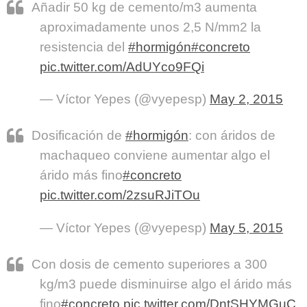
Añadir 50 kg de cemento/m3 aumenta
aproximadamente unos 2,5 N/mm2 la
resistencia del
#hormigón
#concreto
pic.twitter.com/AdUYco9FQi
— Víctor Yepes (@vyepesp)
May 2, 2015
Dosificación de
#hormigón
: con áridos de
machaqueo conviene aumentar algo el
árido más fino
#concreto
pic.twitter.com/2zsuRJiTOu
— Víctor Yepes (@vyepesp)
May 5, 2015
Con dosis de cemento superiores a 300
kg/m3 puede disminuirse algo el árido más
fino
#concreto
pic.twitter.com/DntSHYMGuC