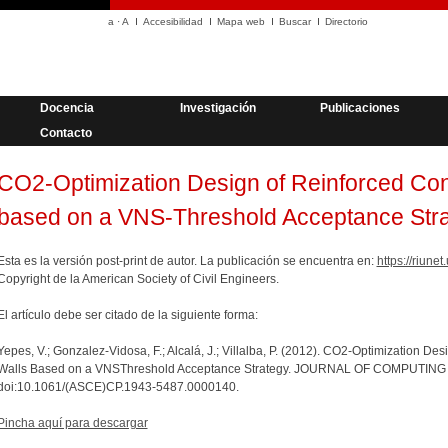
a
·
A
Accesibilidad
Mapa web
Buscar
Directorio
Docencia
Investigación
Publicaciones
Contacto
CO2-Optimization Design of Reinforced Con
based on a VNS-Threshold Acceptance Str
Esta es la versión post-print de autor. La publicación se encuentra en:
https://riun
Copyright de la American Society of Civil Engineers.
El artículo debe ser citado de la siguiente forma:
Yepes, V.; Gonzalez-Vidosa, F.; Alcalá, J.; Villalba, P. (2012). CO2-Optimization De
Walls Based on a VNSThreshold Acceptance Strategy. JOURNAL OF COMPUTING 
doi:10.1061/(ASCE)CP.1943-5487.0000140.
Pincha aquí para descargar