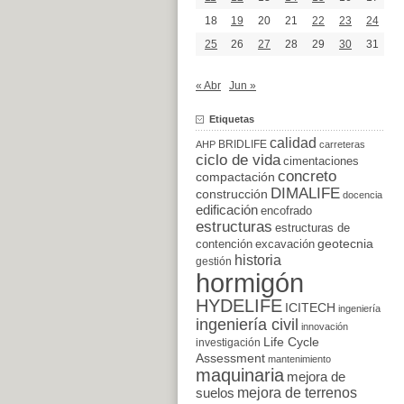
18
19
20
21
22
23
24
25
26
27
28
29
30
31
« Abr
Jun »
Etiquetas
calidad
BRIDLIFE
AHP
carreteras
ciclo de vida
cimentaciones
concreto
compactación
DIMALIFE
construcción
docencia
edificación
encofrado
estructuras
estructuras de
excavación
geotecnia
contención
historia
gestión
hormigón
HYDELIFE
ICITECH
ingeniería
ingeniería civil
innovación
Life Cycle
investigación
Assessment
mantenimiento
maquinaria
mejora de
suelos
mejora de terrenos