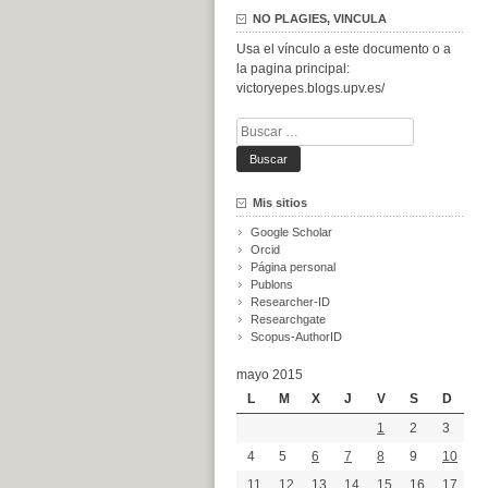
NO PLAGIES, VINCULA
Usa el vínculo a este documento o a
la pagina principal:
victoryepes.blogs.upv.es/
Buscar:
Mis sitios
Google Scholar
Orcid
Página personal
Publons
Researcher-ID
Researchgate
Scopus-AuthorID
mayo 2015
L
M
X
J
V
S
D
1
2
3
4
5
6
7
8
9
10
11
12
13
14
15
16
17