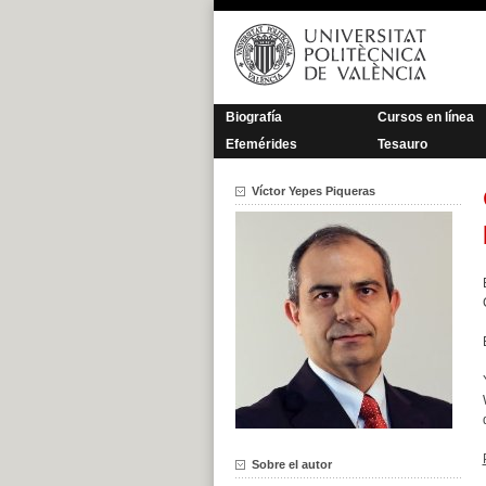
Saltar
al
contenido
Biografía
Cursos en línea
Efemérides
Tesauro
Víctor Yepes Piqueras
Sobre el autor