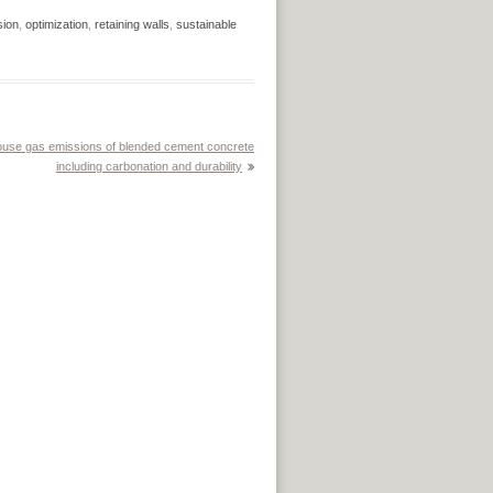
ion
,
optimization
,
retaining walls
,
sustainable
house gas emissions of blended cement concrete
including carbonation and durability