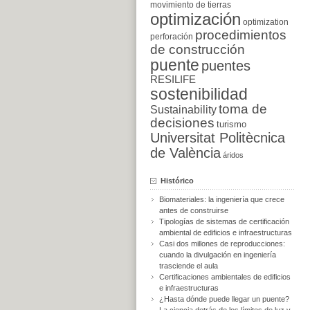
movimiento de tierras
optimización
optimization
procedimientos
perforación
de construcción
puente
puentes
RESILIFE
sostenibilidad
toma de
Sustainability
decisiones
turismo
Universitat Politècnica
de València
áridos
Histórico
Biomateriales: la ingeniería que crece
antes de construirse
Tipologías de sistemas de certificación
ambiental de edificios e infraestructuras
Casi dos millones de reproducciones:
cuando la divulgación en ingeniería
trasciende el aula
Certificaciones ambientales de edificios
e infraestructuras
¿Hasta dónde puede llegar un puente?
La ciencia detrás de los límites de luz y