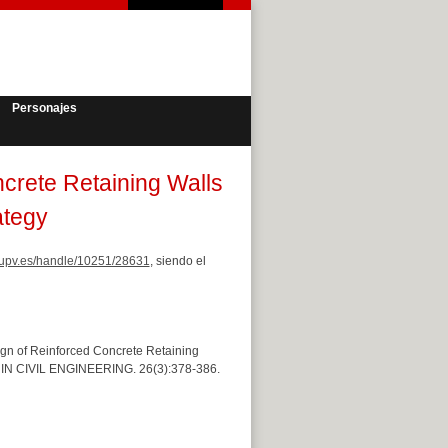
Personajes
crete Retaining Walls
ategy
et.upv.es/handle/10251/28631
, siendo el
sign of Reinforced Concrete Retaining
IN CIVIL ENGINEERING. 26(3):378-386.