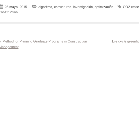
25 mayo, 2015
algoritmo
,
estructuras
,
investigación
,
optimización
CO2 emiss
construction
Navegación
Method for Planning Graduate Programs in Construction
Life cycle green
Management
de
entradas