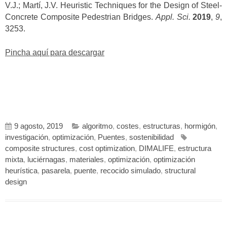
V.J.; Martí, J.V. Heuristic Techniques for the Design of Steel-
Concrete Composite Pedestrian Bridges.
Appl. Sci.
2019
,
9
,
3253.
Pincha aquí para descargar
9 agosto, 2019
algoritmo
,
costes
,
estructuras
,
hormigón
,
investigación
,
optimización
,
Puentes
,
sostenibilidad
composite structures
,
cost optimization
,
DIMALIFE
,
estructura
mixta
,
luciérnagas
,
materiales
,
optimización
,
optimización
heurística
,
pasarela
,
puente
,
recocido simulado
,
structural
design