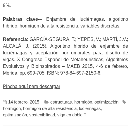
9%.
Palabras clave-
– Enjambre de luciérnagas, algoritmo
híbrido, hormigón de alta resistencia, variables discretas.
Referencia:
GARCÍA-SEGURA, T.; YEPES, V.; MARTÍ, J.V.;
ALCALÁ, J. (2015). Algoritmo híbrido de enjambre de
luciérnagas y aceptación por umbrales para diseño de
vigas.
X Congreso Español de Metaheurísticas, Algoritmos
Evolutivos y Bioinspirados – MAEB 2015, 4-6 de febrero,
Mérida, pp. 699-705. ISBN: 978-84-697-2150-6.
Pincha aquí para descargar
14 febrero, 2015
estructuras
,
hormigón
,
optimización
hormigón
,
hormigón de alta resistencia
,
luciérnagas
,
optimización
,
sostenibilidad
,
viga en doble T