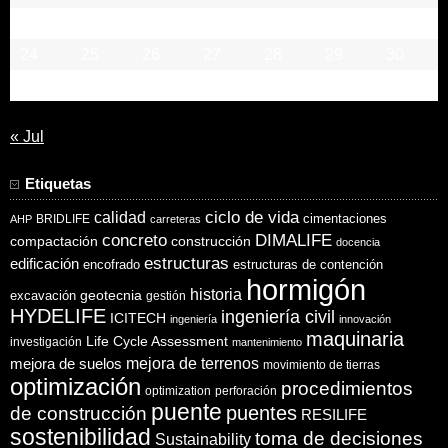
17
18
19
20
21
22
23
24
25
26
27
28
29
30
31
« Jul
Etiquetas
ciclo de vida
calidad
cimentaciones
BRIDLIFE
AHP
carreteras
concreto
DIMALIFE
compactación
construcción
docencia
estructuras
edificación
encofrado
estructuras de contención
hormigón
historia
excavación
geotecnia
gestión
HYDELIFE
ingeniería civil
ICITECH
ingeniería
innovación
maquinaria
Life Cycle Assessment
investigación
mantenimiento
mejora de suelos
mejora de terrenos
movimiento de tierras
optimización
procedimientos
optimization
perforación
puente
puentes
de construcción
RESILIFE
sostenibilidad
toma de decisiones
Sustainability