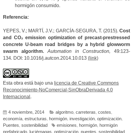
hormigón consumido.
Referencia:
YEPES, V.; MARTÍ, J.V.; GARCÍA-SEGURA, T. (2015).
Cost
and CO₂ emission optimization of precast-prestressed
concrete U-beam road bridges by a hybrid glowworm
swarm algorithm.
Automation in Construction,
49:123-
134
.
DOI: 10.1016/j.autcon.2014.10.013
(link)
Esta obra está bajo una
licencia de Creative Commons
Reconocimiento-NoComercial-SinObraDerivada 4.0
Internacional
.
4 noviembre, 2014
algoritmo
,
carreteras
,
costes
,
economía
,
estructuras
,
hormigón
,
investigación
,
optimización
,
Puentes
,
sostenibilidad
emisiones
,
hormigón
,
hormigón
prefabricado
,
luciérnagas
,
optimización
,
puentes
,
sostenibilidad