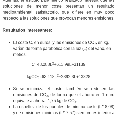
Además, el estudio paramétrico realizado muestra que las
soluciones de menor coste presentan un resultado
medioambiental satisfactorio, que difiere en muy poco
respecto a las soluciones que provocan menores emisiones.
Resultados interesantes:
El coste C, en euros, y las emisiones de CO₂, en kg,
varían de forma parabólica con la luz (L) del vano, en
metros:
2
C
=48.088L
+613.99L+31139
2
kgCO
=63.418L
+2392.3L+13328
2
Si se minimiza el coste, también se reducen las
emisiones de CO₂, de forma que el ahorro en 1 euro
equivale a ahorrar 1,75 kg de CO₂.
La esbeltez de los puentes de mínimo coste (L/18,08)
y de emisiones mínimas (L/17,57) siempre es inferior a