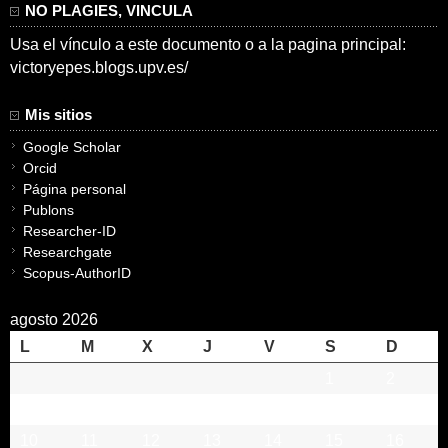
NO PLAGIES, VINCULA
Usa el vínculo a este documento o a la pagina principal:
victoryepes.blogs.upv.es/
Mis sitios
Google Scholar
Orcid
Página personal
Publons
Researcher-ID
Researchgate
Scopus-AuthorID
agosto 2026
L
M
X
J
V
S
D
1
2
3
4
5
6
7
8
9
10
11
12
13
14
15
16