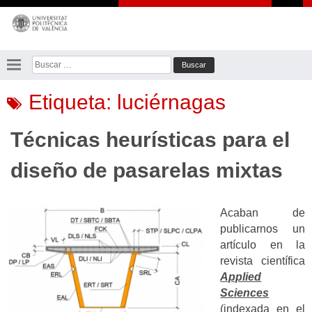
Saltar
al
contenido
Buscar:
Etiqueta:
luciérnagas
Técnicas heurísticas para el
diseño de pasarelas mixtas
Acaban de
publicarnos un
artículo en la
revista científica
Applied
Sciences
(indexada en el