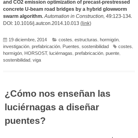
and CO2 emission optimization of precast-prestressed
concrete U-beam road bridges by a hybrid glowworm
swarm algorithm.
Automation in Construction,
49:123-134
.
DOI: 10.1016/j.autcon.2014.10.013
(link)
19 diciembre, 2014
costes
,
estructuras
,
hormigón
,
investigación
,
prefabricación
,
Puentes
,
sostenibilidad
costes
,
hormigón
,
HORSOST
,
luciérnagas
,
prefabricación
,
puente
,
sostenibilidad
,
viga
¿Cómo nos enseñan las
luciérnagas a diseñar
puentes?