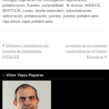
prefabricación
,
Puentes
,
sostenibilidad
ahorros
,
ANDECE
,
BERTOLÍN
,
costes
,
diseño automático
,
industrialización
,
optimización
,
prefabricación
,
puentes
,
puentes prefabricados
,
viga artesa
,
vigas prefabricadas
Navegación
Objetivos y metodología del
La gestión de los procesos
proyecto de investigación
constructivos en el Código
de
HYDELIFE
Estructural
entradas
Víctor Yepes Piqueras