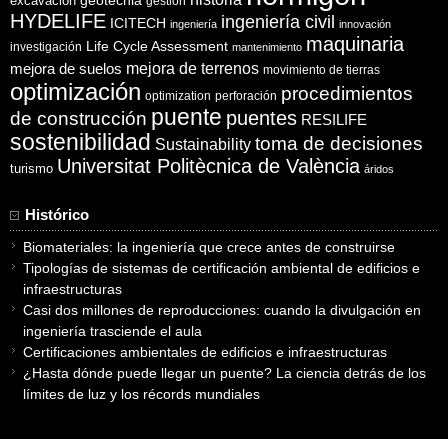
excavación
geotecnia
gestión
HYDELIFE
ingeniería civil
ICITECH
ingeniería
innovación
maquinaria
Life Cycle Assessment
investigación
mantenimiento
mejora de suelos
mejora de terrenos
movimiento de tierras
optimización
procedimientos
optimization
perforación
puente
puentes
de construcción
RESILIFE
sostenibilidad
toma de decisiones
Sustainability
Universitat Politècnica de València
turismo
áridos
Histórico
Biomateriales: la ingeniería que crece antes de construirse
Tipologías de sistemas de certificación ambiental de edificios e
infraestructuras
Casi dos millones de reproducciones: cuando la divulgación en
ingeniería trasciende el aula
Certificaciones ambientales de edificios e infraestructuras
¿Hasta dónde puede llegar un puente? La ciencia detrás de los
límites de luz y los récords mundiales