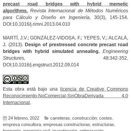
precast road bridges with hybrid memetic
algorithms.
Revista Internacional de Métodos Numéricos
para Cálculo y Diseño en Ingeniería
, 30(3), 145-154.
DOI:10.1016/j.rimni.2013.04.010
MARTÍ, J.V.; GONZÁLEZ-VIDOSA, F.; YEPES, V.; ALCALÁ,
J. (2013).
Design of prestressed concrete precast road
bridges with hybrid simulated annealing.
Engineering
Structures,
48:342-352.
DOI:10.1016/j.engstruct.2012.09.014
Esta obra está bajo una
licencia de Creative Commons
Reconocimiento-NoComercial-SinObraDerivada 4.0
Internacional
.
24 febrero, 2022
carreteras
,
construcción
,
costes
,
empresa consultora
,
empresas constructoras
,
estructuras
,
hormigón
,
ingeniería civil
,
investigación
,
optimización
,