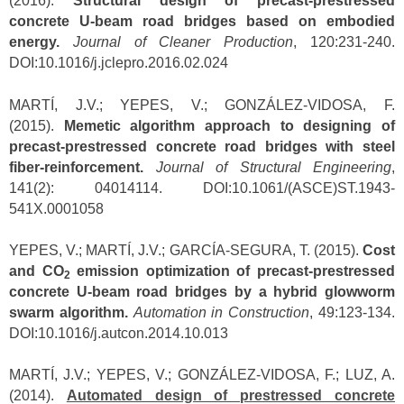
(2016).
Structural design of precast-prestressed
concrete U-beam road bridges based on embodied
energy.
Journal of Cleaner Production
, 120:231-240.
DOI:10.1016/j.jclepro.2016.02.024
MARTÍ, J.V.; YEPES, V.; GONZÁLEZ-VIDOSA, F.
(2015).
Memetic algorithm approach to designing of
precast-prestressed concrete road bridges with steel
fiber-reinforcement.
Journal of Structural Engineering
,
141(2): 04014114. DOI:10.1061/(ASCE)ST.1943-
541X.0001058
YEPES, V.; MARTÍ, J.V.; GARCÍA-SEGURA, T. (2015).
Cost
and CO
emission optimization of precast-prestressed
2
concrete U-beam road bridges by a hybrid glowworm
swarm algorithm.
Automation in Construction
, 49:123-134.
DOI:10.1016/j.autcon.2014.10.013
MARTÍ, J.V.; YEPES, V.; GONZÁLEZ-VIDOSA, F.; LUZ, A.
(2014).
Automated design of prestressed concrete