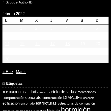
Scopus-AuthorID
febrero 2022
L
M
X
J
V
S
D
1
2
3
4
5
6
7
8
9
10
11
12
13
14
15
16
17
18
19
20
21
22
23
24
25
26
27
28
« Ene
Mar »
Etiquetas
ciclo de vida
calidad
cimentaciones
BRIDLIFE
AHP
carreteras
concreto
DIMALIFE
compactación
construcción
docencia
estructuras
edificación
encofrado
estructuras de contención
hormigón
historia