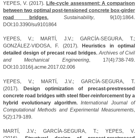
YEPES, V. (2017).
Life-cycle assessment: A comparison
between two optimal post-tensioned concrete box-girder
road bridges.
Sustainability
, 9(10):1864.
DOI:10.3390/su9101864
YEPES, V.; MARTÍ, J.V.; GARCÍA-SEGURA, T.;
GONZÁLEZ-VIDOSA, F. (2017).
Heuristics in optimal
detailed design of precast road bridges.
Archives of Civil
and Mechanical Engineering
, 17(4):738-749.
DOI:10.1016/j.acme.2017.02.006
YEPES, V.; MARTÍ, J.V.; GARCÍA-SEGURA, T.
(2017).
Design optimization of precast-prestressed
concrete road bridges with steel fiber-reinforcement by a
hybrid evolutionary algorithm.
International Journal of
Computational Methods and Experimental Measurements
,
5(2):179-189.
MARTÍ, J.V.; GARCÍA-SEGURA, T.; YEPES, V.