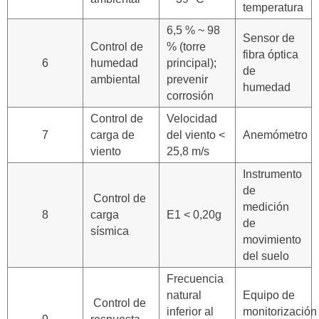
temperatura
6,5 % ~ 98
Sensor de
Control de
% (torre
fibra óptica
6
humedad
principal);
de
ambiental
prevenir
humedad
corrosión
Control de
Velocidad
7
carga de
del viento <
Anemómetro
viento
25,8 m/s
Instrumento
de
Control de
medición
8
carga
E1 < 0,20g
de
sísmica
movimiento
del suelo
Frecuencia
natural
Equipo de
Control de
inferior al
monitorización