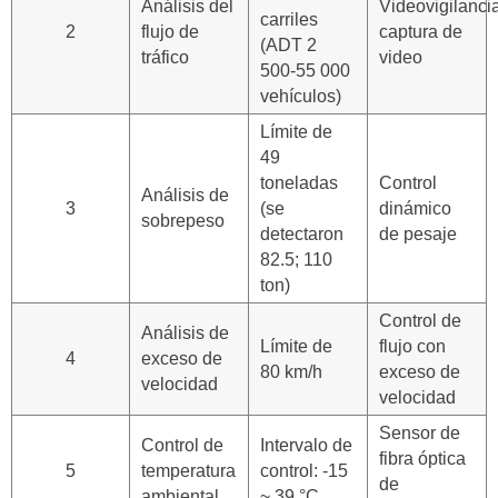
Análisis del
Videovigilancia
carriles
2
flujo de
captura de
(ADT 2
tráfico
video
500-55 000
vehículos)
Límite de
49
toneladas
Control
Análisis de
3
(se
dinámico
sobrepeso
detectaron
de pesaje
82.5; 110
ton)
Control de
Análisis de
Límite de
flujo con
4
exceso de
80 km/h
exceso de
velocidad
velocidad
Sensor de
Control de
Intervalo de
fibra óptica
5
temperatura
control: -15
de
ambiental
~ 39 °C