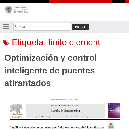
Saltar
al
contenido
Buscar:
Etiqueta:
finite element
Optimización y control
inteligente de puentes
atirantados