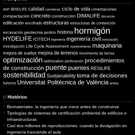
ciclo de vida
calidad
cimentaciones
BRIDLIFE
AHP
carreteras
concreto
DIMALIFE
compactación
construcción
docencia
estructuras
edificación
encofrado
estructuras de contención
hormigón
historia
excavación
geotecnia
gestión
HYDELIFE
ingeniería civil
ICITECH
ingeniería
innovación
maquinaria
Life Cycle Assessment
investigación
mantenimiento
mejora de suelos
mejora de terrenos
movimiento de tierras
optimización
procedimientos
optimization
perforación
puente
puentes
de construcción
RESILIFE
sostenibilidad
toma de decisiones
Sustainability
Universitat Politècnica de València
turismo
áridos
Histórico
Biomateriales: la ingeniería que crece antes de construirse
Tipologías de sistemas de certificación ambiental de edificios e
infraestructuras
Casi dos millones de reproducciones: cuando la divulgación en
ingeniería trasciende el aula