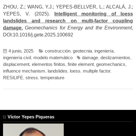
ZHOU, Z.; WANG, Y.J.; YEPES-BELLVER, L.; ALCALÁ, J.;
YEPES, V. (2025).
Intelligent monitoring of loess
landslides and research on multi-factor coupling
damage.
Geomechanics for Energy and the Environment
,
DOI:10.1016/j.gete.2025.100692
4 junio, 2025
construcción
,
geotecnia
,
ingeniería
,
ingeniería civil
,
modelo matemático
damage
,
deslizamientos
,
displacement
,
elementos finitos
,
finite element
,
geomechanics
,
influence mechanism
,
landslides
,
loess
,
multiple factor
,
RESILIFE
,
stress
,
temperature
Víctor Yepes Piqueras