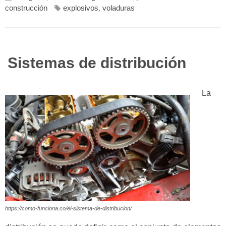
construcción
explosivos
,
voladuras
Sistemas de distribución
La
https://como-funciona.co/el-sistema-de-distribucion/