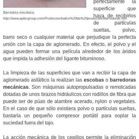
perfectamente la
superficie que
Barredora mecánica.
haya de recibirlos
http://www.aplecgroup.com/Productos/indice%20de%20productos/Barredoras.htm
de partículas
sueltas, polvo,
barro seco o cualquier material que perjudique la perfecta
unión con la capa de aglomerado. En efecto, el polvo y el
agua pueden formar una película alrededor de los áridos
que impida la adhesión del ligante bituminoso.
La limpieza de las superficies que van a recibir la capa de
aglomerado asfáltico la realizan las
escobas
o
barredoras
mecánicas
. Son máquinas autopropulsadas o remolcadas
dotadas de unos brazos hidráulicos con rodillos de fibra que
puede ser de púas de alambre acerado, nylon o vegetales.
En el caso de que sólo existiera polvo o partículas sueltas,
bastaría un pequeño compresor portátil para soplar la
suciedad fuera del tajo.
La acción mecánica de los cepillos permite la eliminación