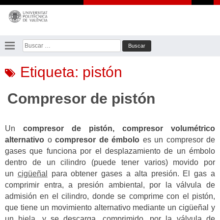
Saltar
al
contenido
Buscar:
Etiqueta:
pistón
Compresor de pistón
Un
compresor de pistón,
compresor volumétrico
alternativo
o
compresor de émbolo
es un compresor de
gases que funciona por el desplazamiento de un émbolo
dentro de un cilindro (puede tener varios) movido por
un
cigüeñal
para obtener gases a alta presión. El gas a
comprimir entra, a presión ambiental, por la válvula de
admisión en el cilindro, donde se comprime con el pistón,
que tiene un movimiento alternativo mediante un cigüeñal y
un
biela
, y se descarga, comprimido, por la válvula de