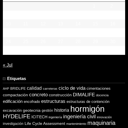
1
2
3
4
5
6
7
8
9
10
11
12
13
14
15
16
17
18
19
20
21
22
23
24
25
26
27
28
29
30
31
« Jul
Etiquetas
ciclo de vida
calidad
cimentaciones
BRIDLIFE
AHP
carreteras
concreto
DIMALIFE
compactación
construcción
docencia
estructuras
edificación
encofrado
estructuras de contención
hormigón
historia
excavación
geotecnia
gestión
HYDELIFE
ingeniería civil
ICITECH
ingeniería
innovación
maquinaria
Life Cycle Assessment
investigación
mantenimiento