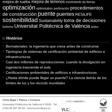
mejora de suelos
mejora de terrenos
movimiento de tierras
optimización
procedimientos
optimization
perforación
puente
puentes
de construcción
RESILIFE
sostenibilidad
toma de decisiones
Sustainability
Universitat Politècnica de València
turismo
áridos
Histórico
Biomateriales: la ingeniería que crece antes de construirse
Tipologías de sistemas de certificación ambiental de edificios e
infraestructuras
Casi dos millones de reproducciones: cuando la divulgación en
ingeniería trasciende el aula
Certificaciones ambientales de edificios e infraestructuras
¿Hasta dónde puede llegar un puente? La ciencia detrás de los
límites de luz y los récords mundiales
Cómo llegar
Planos
Contacto
Universitat Politècnica de València © 2026 · Tel.
(+34) 96 387 90 00 ·
informacion@upv.es