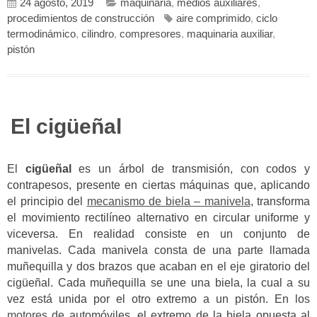
24 agosto, 2019
maquinaria
,
medios auxiliares
,
procedimientos de construcción
aire comprimido
,
ciclo
termodinámico
,
cilindro
,
compresores
,
maquinaria auxiliar
,
pistón
El cigüeñal
El
cigüeñal
es un árbol de transmisión, con codos y
contrapesos, presente en ciertas máquinas que, aplicando
el principio del
mecanismo de biela – manivela
, transforma
el movimiento rectilíneo alternativo en circular uniforme y
viceversa. En realidad consiste en un conjunto de
manivelas. Cada manivela consta de una parte llamada
muñequilla y dos brazos que acaban en el eje giratorio del
cigüeñal. Cada muñequilla se une una biela, la cual a su
vez está unida por el otro extremo a un pistón. En los
motores
de
automóviles,
el extremo de la biela opuesta al