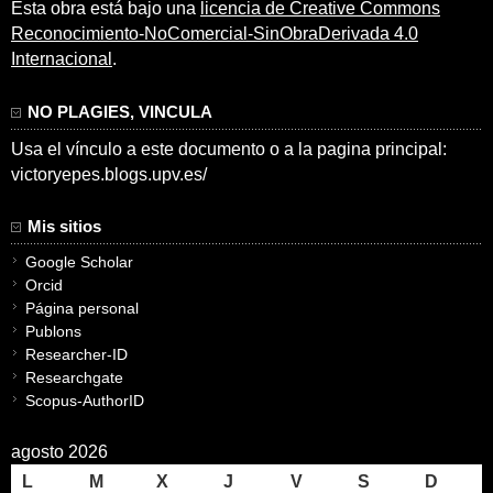
Esta obra está bajo una
licencia de Creative Commons
Reconocimiento-NoComercial-SinObraDerivada 4.0
Internacional
.
NO PLAGIES, VINCULA
Usa el vínculo a este documento o a la pagina principal:
victoryepes.blogs.upv.es/
Mis sitios
Google Scholar
Orcid
Página personal
Publons
Researcher-ID
Researchgate
Scopus-AuthorID
agosto 2026
L
M
X
J
V
S
D