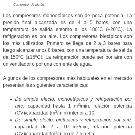
Compresor de pistón
Los compresores monoetápicos son de poca potencia. La
presión final alcanzada es de 4 a 5 bares, con una
temperatura de salida entorno a los 180ºC (±20ºC). La
refrigeración es por aire. Los compresores bietápicos son
los más utilizados. Primero se llega de 2 a 3 bares para
luego alcanzar unos 8 bares, con una temperatura de salida
de 150ºC (±15ºC). La refrigeración puede ser por aire con
un ventilador o por una corriente de agua.
Algunos de los compresores más habituales en el mercado
presentan las siguientes características:
De simple efecto, monoetápicos y refrigeración por
3
aire:
capacidad hasta 1 m
/min, relación potencia
3
(CV)/capacidad (m
/min) inferior a 10.
De simple efecto, bietápicos y refrigeración por aire:
3
capacidad de 2 a 10 m
/min, relación potencia
3
(CV)/capacidad (m
/min) de 7,5 a 8,5.