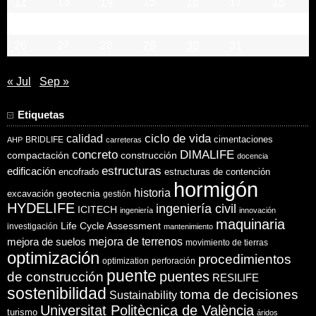
12
13
14
15
16
17
18
19
20
21
22
23
24
25
26
27
28
29
30
31
« Jul
Sep »
Etiquetas
ciclo de vida
calidad
cimentaciones
BRIDLIFE
AHP
carreteras
concreto
DIMALIFE
compactación
construcción
docencia
estructuras
edificación
encofrado
estructuras de contención
hormigón
historia
excavación
geotecnia
gestión
HYDELIFE
ingeniería civil
ICITECH
ingeniería
innovación
maquinaria
Life Cycle Assessment
investigación
mantenimiento
mejora de suelos
mejora de terrenos
movimiento de tierras
optimización
procedimientos
optimization
perforación
puente
puentes
de construcción
RESILIFE
sostenibilidad
toma de decisiones
Sustainability
Universitat Politècnica de València
turismo
áridos