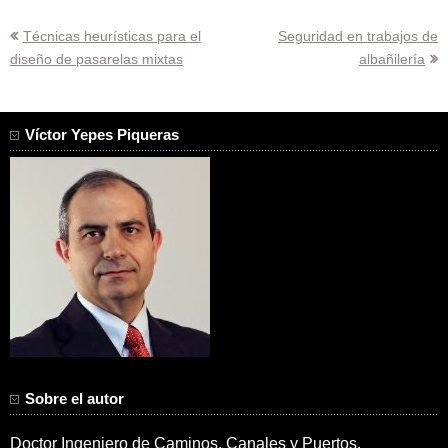
Navegación
Técnicas heurísticas para el
Seguridad en trabajos de
diseño de pasarelas mixtas
albañilería
de
entradas
Víctor Yepes Piqueras
Sobre el autor
Doctor Ingeniero de Caminos, Canales y Puertos.