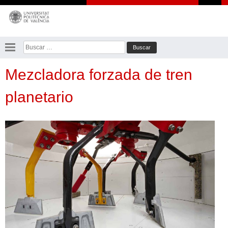
Saltar
al
contenido
Buscar:
Mezcladora forzada de tren
planetario