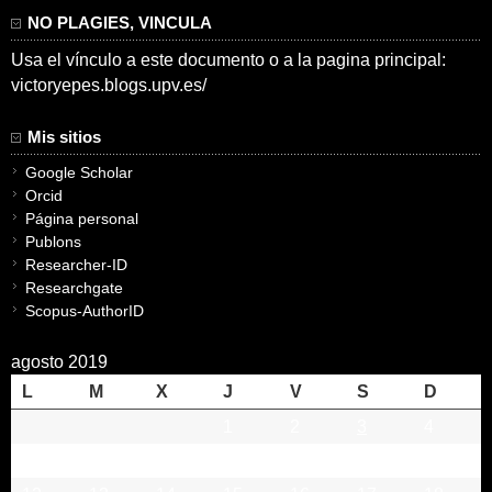
NO PLAGIES, VINCULA
Usa el vínculo a este documento o a la pagina principal:
victoryepes.blogs.upv.es/
Mis sitios
Google Scholar
Orcid
Página personal
Publons
Researcher-ID
Researchgate
Scopus-AuthorID
agosto 2019
L
M
X
J
V
S
D
1
2
3
4
5
6
7
8
9
10
11