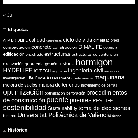
« Jul
Etiquetas
ciclo de vida
calidad
cimentaciones
BRIDLIFE
AHP
carreteras
concreto
DIMALIFE
compactación
construcción
docencia
estructuras
edificación
encofrado
estructuras de contención
hormigón
historia
excavación
geotecnia
gestión
HYDELIFE
ingeniería civil
ICITECH
ingeniería
innovación
maquinaria
Life Cycle Assessment
investigación
mantenimiento
mejora de suelos
mejora de terrenos
movimiento de tierras
optimización
procedimientos
optimization
perforación
puente
puentes
de construcción
RESILIFE
sostenibilidad
toma de decisiones
Sustainability
Universitat Politècnica de València
turismo
áridos
Histórico