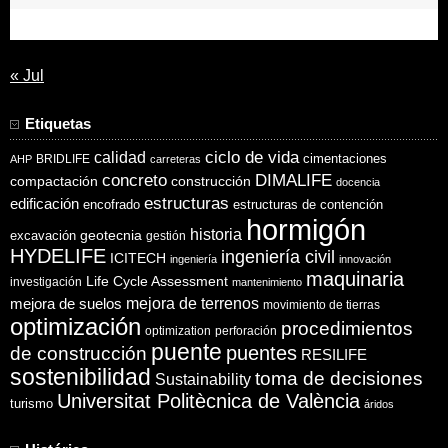
31
« Jul
Etiquetas
ciclo de vida
calidad
cimentaciones
BRIDLIFE
AHP
carreteras
concreto
DIMALIFE
compactación
construcción
docencia
estructuras
edificación
encofrado
estructuras de contención
hormigón
historia
excavación
geotecnia
gestión
HYDELIFE
ingeniería civil
ICITECH
ingeniería
innovación
maquinaria
Life Cycle Assessment
investigación
mantenimiento
mejora de suelos
mejora de terrenos
movimiento de tierras
optimización
procedimientos
optimization
perforación
puente
puentes
de construcción
RESILIFE
sostenibilidad
toma de decisiones
Sustainability
Universitat Politècnica de València
turismo
áridos