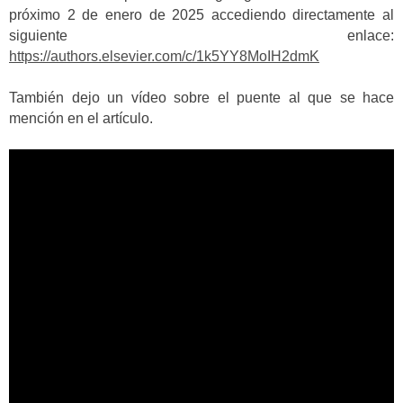
próximo 2 de enero de 2025 accediendo directamente al
siguiente enlace:
https://authors.elsevier.com/c/1k5YY8MoIH2dmK
También dejo un vídeo sobre el puente al que se hace
mención en el artículo.