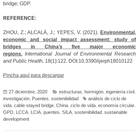
bridge; GDP.
REFERENCE:
ZHOU, Z.; ALCALÁ, J.; YEPES, V. (2021).
Environmental,
economic and social impact assessment: study of
bridges in China’s five major economic
regions.
International Journal of Environmental Research
and Public Health,
18(1):122. DOI:10.3390/ijerph18010122
Pincha aquí para descargar
27 diciembre, 2020
estructuras
,
hormigón
,
ingeniería civil
,
investigación
,
Puentes
,
sostenibilidad
análisis de ciclo de
vida
,
cable-stayed bridge
,
China
,
ciclo de vida
,
economía circular
,
GPD
,
LCCA
,
LCIA
,
puentes
,
SILA
,
sostenibilidad
,
sustainable
development