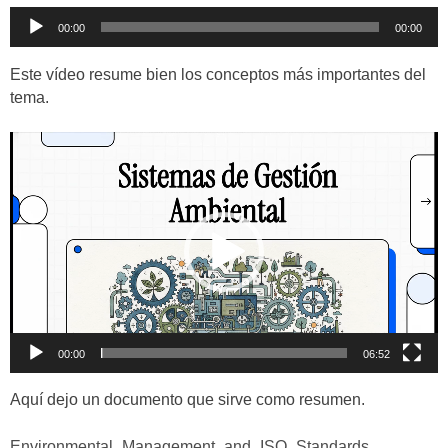
Reproductor
00:00
00:00
de
audio
Este vídeo resume bien los conceptos más importantes del
tema.
Reproductor
de
vídeo
00:00
06:52
Aquí dejo un documento que sirve como resumen.
Environmental_Management_and_ISO_Standards