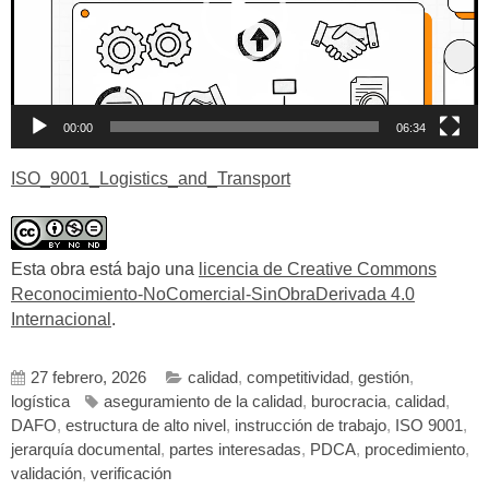
00:00
06:34
ISO_9001_Logistics_and_Transport
Esta obra está bajo una
licencia de Creative Commons
Reconocimiento-NoComercial-SinObraDerivada 4.0
Internacional
.
27 febrero, 2026
calidad
,
competitividad
,
gestión
,
logística
aseguramiento de la calidad
,
burocracia
,
calidad
,
DAFO
,
estructura de alto nivel
,
instrucción de trabajo
,
ISO 9001
,
jerarquía documental
,
partes interesadas
,
PDCA
,
procedimiento
,
validación
,
verificación