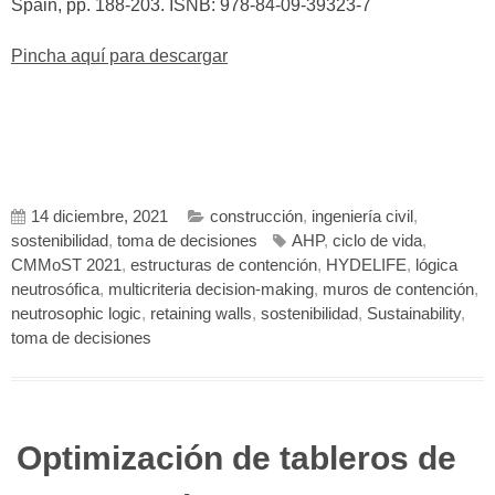
Spain, pp. 188-203. ISNB: 978-84-09-39323-7
Pincha aquí para descargar
14 diciembre, 2021
construcción
,
ingeniería civil
,
sostenibilidad
,
toma de decisiones
AHP
,
ciclo de vida
,
CMMoST 2021
,
estructuras de contención
,
HYDELIFE
,
lógica
neutrosófica
,
multicriteria decision-making
,
muros de contención
,
neutrosophic logic
,
retaining walls
,
sostenibilidad
,
Sustainability
,
toma de decisiones
Optimización de tableros de