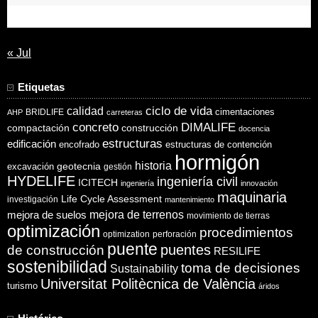
31
« Jul
Etiquetas
ciclo de vida
calidad
cimentaciones
BRIDLIFE
AHP
carreteras
concreto
DIMALIFE
compactación
construcción
docencia
estructuras
edificación
encofrado
estructuras de contención
hormigón
historia
excavación
geotecnia
gestión
HYDELIFE
ingeniería civil
ICITECH
ingeniería
innovación
maquinaria
Life Cycle Assessment
investigación
mantenimiento
mejora de suelos
mejora de terrenos
movimiento de tierras
optimización
procedimientos
optimization
perforación
puente
puentes
de construcción
RESILIFE
sostenibilidad
toma de decisiones
Sustainability
Universitat Politècnica de València
turismo
áridos