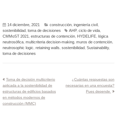
14 diciembre, 2021
construcción
,
ingeniería civil
,
sostenibilidad
,
toma de decisiones
AHP
,
ciclo de vida
,
CMMoST 2021
,
estructuras de contención
,
HYDELIFE
,
lógica
neutrosófica
,
multicriteria decision-making
,
muros de contención
,
neutrosophic logic
,
retaining walls
,
sostenibilidad
,
Sustainability
,
toma de decisiones
Navegación
Toma de decisión multicriterio
¿Cuántas respuestas son
aplicada a la sostenibilidad de
necesarias en una encuesta?
de
estructuras de edificios basados
Pues depende.
entradas
en métodos modernos de
construcción (MMC)