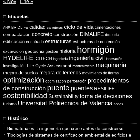
« Nov
Ene »
Etiquetas
ciclo de vida
calidad
cimentaciones
BRIDLIFE
AHP
carreteras
concreto
DIMALIFE
compactación
construcción
docencia
estructuras
edificación
encofrado
estructuras de contención
hormigón
historia
excavación
geotecnia
gestión
HYDELIFE
ingeniería civil
ICITECH
ingeniería
innovación
maquinaria
Life Cycle Assessment
investigación
mantenimiento
mejora de suelos
mejora de terrenos
movimiento de tierras
optimización
procedimientos
optimization
perforación
puente
puentes
de construcción
RESILIFE
sostenibilidad
toma de decisiones
Sustainability
Universitat Politècnica de València
turismo
áridos
Histórico
Biomateriales: la ingeniería que crece antes de construirse
Tipologías de sistemas de certificación ambiental de edificios e