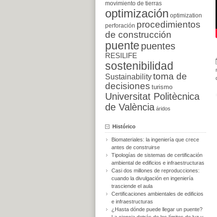
movimiento de tierras
optimización
optimization
procedimientos
perforación
de construcción
puente
puentes
RESILIFE
sostenibilidad
toma de
Sustainability
decisiones
turismo
Universitat Politècnica
de València
áridos
Histórico
Biomateriales: la ingeniería que crece
antes de construirse
Tipologías de sistemas de certificación
ambiental de edificios e infraestructuras
Casi dos millones de reproducciones:
cuando la divulgación en ingeniería
trasciende el aula
Certificaciones ambientales de edificios
e infraestructuras
¿Hasta dónde puede llegar un puente?
La ciencia detrás de los límites de luz y