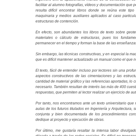
facilitar al alumno fotografías, vídeos y documentación que 
resulta difícil encontrar libros donde se reúna este tip
maquinaria y medios auxiliares aplicados al caso particul
estructuras de contención.
En efecto, son abundantes los libros de texto sobre geote
materiales o cálculo de estructuras, pues los fundame
permanecer en el tiempo y forman la base de las enseñanzas
Sin embargo, las técnicas constructivas, y en especial la m
que es difícil mantener actualizado un manual como el que n
El texto, fácil de entender incluso por lectores sin una prof
aspectos constructivos de las cimentaciones y las estruc
cantidad de material gráfico y las referencias aportadas, lo 
necesario. También resultan de interés las más de 400 cuesti
respuestas, que permiten al lector realizar un ejercicio de au
Por tanto, nos encontramos ante un texto universitario que
aulas de los futuros titulados en Ingeniería y Arquitectura,
conjunta y bien documentada de los procedimientos const
dedique al proyecto y ejecución de obras.
Por último, me gustaría resaltar la intensa labor divulgad