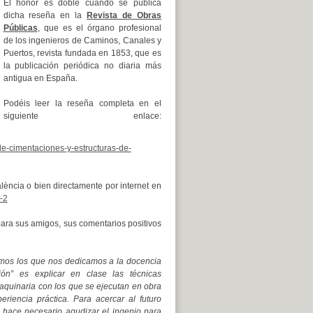
El honor es doble cuando se publica
dicha reseña en la
Revista de Obras
Públicas
, que es el órgano profesional
de los ingenieros de Caminos, Canales y
Puertos, revista fundada en 1853, que es
la publicación periódica no diaria más
antigua en España.
Podéis leer la reseña completa en el
siguiente enlace:
e-cimentaciones-y-estructuras-de-
alència o bien directamente por internet en
-2
ara sus amigos, sus comentarios positivos
amos los que nos dedicamos a la docencia
ón” es explicar en clase las técnicas
 maquinaria con los que se ejecutan en obra
periencia práctica. Para acercar al futuro
e hace necesario agudizar el ingenio para