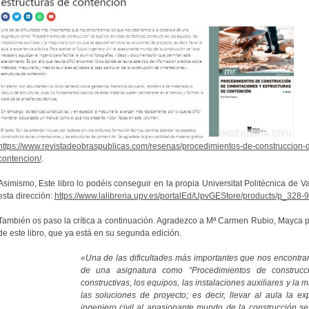
https://www.revistadeobraspublicas.com/resenas/procedimientos-de-construccion-d
contencion/
.
Asimismo, Este libro lo podéis conseguir en la propia Universitat Politècnica de V
esta dirección:
https://www.lalibreria.upv.es/portalEd/UpvGEStore/products/p_328-9
También os paso la crítica a continuación. Agradezco a Mª Carmen Rubio, Mayca p
de este libro, que ya está en su segunda edición.
«Una de las dificultades más importantes que nos encontr
de una asignatura como “Procedimientos de construcci
constructivas, los equipos, las instalaciones auxiliares y la
las soluciones de proyecto; es decir, llevar al aula la ex
ingeniero civil al apasionante mundo de la construcción s