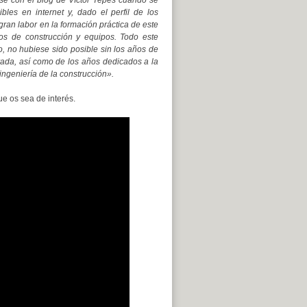
arse con el blog de Víctor Yepes cuando se
bles en internet y, dado el perfil de los
gran labor en la formación práctica de este
tos de construcción y equipos. Todo este
o, no hubiese sido posible sin los años de
vada, así como de los años dedicados a la
 ingeniería de la construcción».
e os sea de interés.