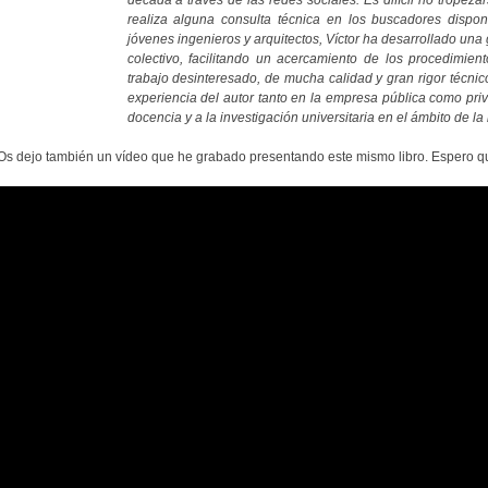
década a través de las redes sociales. Es difícil no tropez
realiza alguna consulta técnica en los buscadores disponi
jóvenes ingenieros y arquitectos, Víctor ha desarrollado una 
colectivo, facilitando un acercamiento de los procedimien
trabajo desinteresado, de mucha calidad y gran rigor técnic
experiencia del autor tanto en la empresa pública como pri
docencia y a la investigación universitaria en el ámbito de la
Os dejo también un vídeo que he grabado presentando este mismo libro. Espero qu