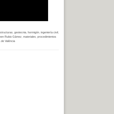
structuras
,
geotecnia
,
hormigón
,
ingeniería civil
,
men Rubio Gámez
,
materiales
,
procedimientos
a de València