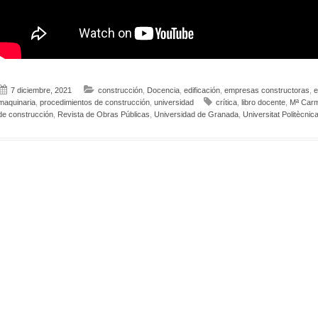
7 diciembre, 2021
construcción
,
Docencia
,
edificación
,
empresas constructoras
,
e
maquinaria
,
procedimientos de construcción
,
universidad
crítica
,
libro docente
,
Mª Car
de construcción
,
Revista de Obras Públicas
,
Universidad de Granada
,
Universitat Politècnic