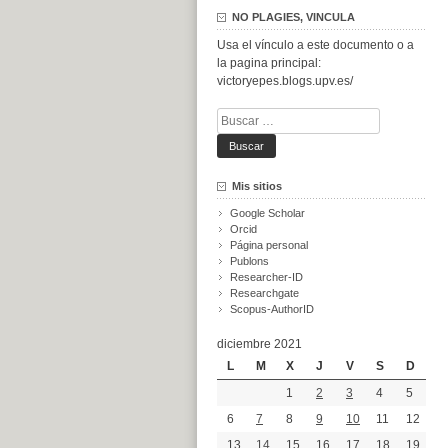
NO PLAGIES, VINCULA
Usa el vínculo a este documento o a
la pagina principal:
victoryepes.blogs.upv.es/
Buscar:
Mis sitios
Google Scholar
Orcid
Página personal
Publons
Researcher-ID
Researchgate
Scopus-AuthorID
diciembre 2021
L
M
X
J
V
S
D
1
2
3
4
5
6
7
8
9
10
11
12
13
14
15
16
17
18
19