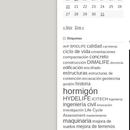
20
21
22
23
24
25
26
27
28
29
30
31
« Nov
Ene »
Etiquetas
calidad
BRIDLIFE
AHP
carreteras
ciclo de vida
cimentaciones
concreto
compactación
DIMALIFE
construcción
docencia
edificación
encofrado
estructuras
estructuras de
excavación
geotecnia
contención
historia
gestión
hormigón
HYDELIFE
ICITECH
ingeniería
ingeniería civil
innovación
Life Cycle
investigación
Assessment
mantenimiento
maquinaria
mejora de
suelos
mejora de terrenos