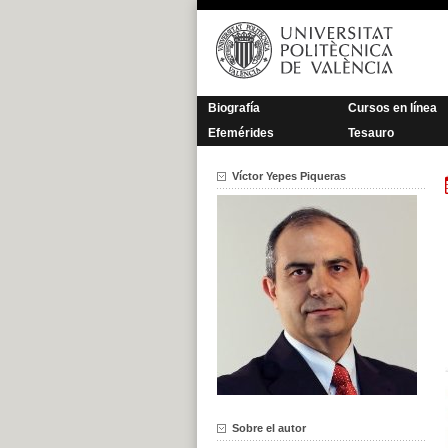
Saltar
al
contenido
Biografía
Cursos en línea
Efemérides
Tesauro
Víctor Yepes Piqueras
Sobre el autor