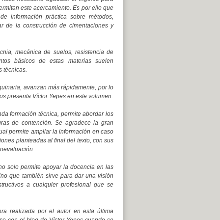
permitan este acercamiento. Es por ello que
o de información práctica sobre métodos,
ar de la construcción de cimentaciones y
cnia, mecánica de suelos, resistencia de
ntos básicos de estas materias suelen
 técnicas.
aquinaria, avanzan más rápidamente, por lo
os presenta Víctor Yepes en este volumen.
unda formación técnica, permite abordar los
turas de contención. Se agradece la gran
cual permite ampliar la información en caso
ones planteadas al final del texto, con sus
toevaluación.
 no solo permite apoyar la docencia en las
 sino que también sirve para dar una visión
ructivos a cualquier profesional que se
ora realizada por el autor en esta última