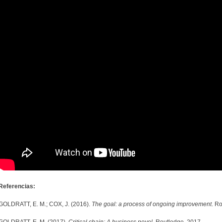
Referencias:
GOLDRATT, E. M.; COX, J. (2016).
The goal: a process of ongoing improvement
. R