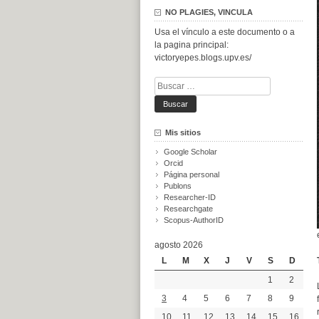
NO PLAGIES, VINCULA
Usa el vínculo a este documento o a
la pagina principal:
victoryepes.blogs.upv.es/
Buscar:
Mis sitios
Google Scholar
Orcid
Página personal
Publons
Researcher-ID
Researchgate
Scopus-AuthorID
agosto 2026
L
M
X
J
V
S
D
1
2
3
4
5
6
7
8
9
10
11
12
13
14
15
16