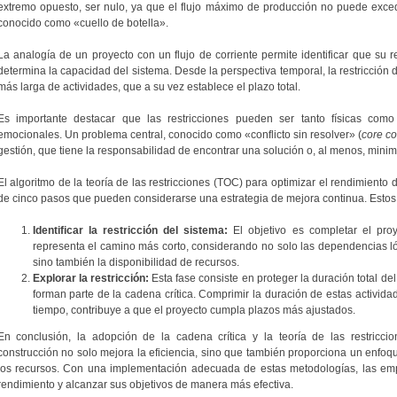
extremo opuesto, ser nulo, ya que el flujo máximo de producción no puede exce
conocido como «cuello de botella».
La analogía de un proyecto con un flujo de corriente permite identificar que su re
determina la capacidad del sistema. Desde la perspectiva temporal, la restricción
más larga de actividades, que a su vez establece el plazo total.
Es importante destacar que las restricciones pueden ser tanto físicas como n
emocionales. Un problema central, conocido como «conflicto sin resolver» (
core con
gestión, que tiene la responsabilidad de encontrar una solución o, al menos, minim
El algoritmo de la teoría de las restricciones (TOC) para optimizar el rendimien
de cinco pasos que pueden considerarse una estrategia de mejora continua. Estos
Identificar la restricción del sistema:
El objetivo es completar el proy
representa el camino más corto, considerando no solo las dependencias lóg
sino también la disponibilidad de recursos.
Explorar la restricción:
Esta fase consiste en proteger la duración total del
forman parte de la cadena crítica. Comprimir la duración de estas activid
tiempo, contribuye a que el proyecto cumpla plazos más ajustados.
En conclusión, la adopción de la cadena crítica y la teoría de las restricci
construcción no solo mejora la eficiencia, sino que también proporciona un enfoqu
los recursos. Con una implementación adecuada de estas metodologías, las emp
rendimiento y alcanzar sus objetivos de manera más efectiva.