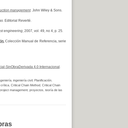
ruction management
. John Wiley & Sons.
as
. Editorial Reverté.
st engineering
, 2007, vol. 49, no 4, p. 25.
ón.
Colección Manual de Referencia, serie
al-SinObraDerivada 4.0 Internacional
.
ngeniería
,
ingeniería civil
,
Planificación
,
crítica
,
Critical Chain Method
,
Critical Chain
project management
,
proyectos
,
teoría de las
bras