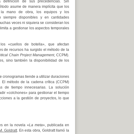
a definición de sus precedencias. Sin
étodo asume de manera implícita que los
 la mano de obra, los equipos y los
án siempre disponibles y en cantidades
 muchas veces ni siquiera se consideran los
 limita a gestionar los aspectos temporales
los «cuellos de botella», que afectan
nes de recursos ha surgido el método de la
itical Chain Project Management
, CCPM).
s, sino también la disponibilidad de los
 cronogramas tiende a utilizar duraciones
. El método de la cadena crítica (CCPM)
vas de tiempo innecesarias. La solución
dir «colchones» para gestionar el tiempo
cciones a la gestión de proyectos, lo que
es en la novela «
La meta
», publicada en
M. Goldratt
. En esta obra, Goldratt llamó la