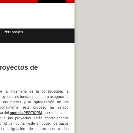
Personajes
proyectos de
 la ingeniería de la construcción, la
 proyectos es fundamental para asegurar el
e los plazos y la optimización de los
icionalmente, este proceso ha estado
so del
método PERT/CPM
, que se basa en
que los proyectos están condicionados
or el tiempo. En este enfoque, los pasos
 la asignación de duraciones a las