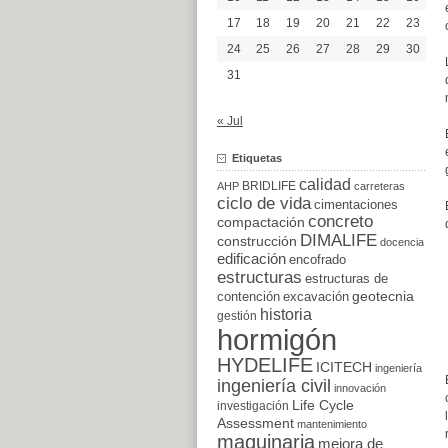
17
18
19
20
21
22
23
24
25
26
27
28
29
30
31
« Jul
Etiquetas
calidad
BRIDLIFE
AHP
carreteras
ciclo de vida
cimentaciones
concreto
compactación
DIMALIFE
construcción
docencia
edificación
encofrado
estructuras
estructuras de
excavación
geotecnia
contención
historia
gestión
hormigón
HYDELIFE
ICITECH
ingeniería
ingeniería civil
innovación
Life Cycle
investigación
Assessment
mantenimiento
maquinaria
mejora de