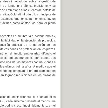
ar ideas innovadoras sobre la gestión de
n de fondo una fábrica ineficiente y su
 se enfrentaba a los cuellos de botella de
rrativa, Goldratt introdujo los principios de
que establece que, en cada momento, hay un
e actúan como obstáculos para el pleno
onceptos en su libro «
La cadena crítica
»,
 la fiabilidad en la ejecución de proyectos.
ucción drástica de la duración de las
 de colchones de protección en los plazos.
rú en el ámbito empresarial, difundió el
 sector de las grandes corporaciones. Los
como una de las mayores contribuciones a
 los últimos treinta años. A medida que el
 ha ido implementando progresivamente en
 han logrado reducciones en los plazos de
icación de «restricciones», que son aquellos
TOC, cada sistema presenta al menos una
flujo podría crecer indefinidamente o, en el