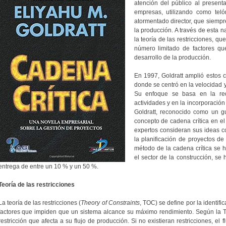
atención del público al present
empresas, utilizando como teló
atormentado director, que siempre
la producción. A través de esta na
la teoría de las restricciones, 
número limitado de factores qu
desarrollo de la producción.
En 1997, Goldratt amplió estos c
donde se centró en la velocidad y
Su enfoque se basa en la red
actividades y en la incorporación
Goldratt, reconocido como un gu
concepto de cadena crítica en el
expertos consideran sus ideas 
la planificación de proyectos de
método de la cadena crítica se
el sector de la construcción, se
entrega de entre un 10 % y un 50 %.
Teoría de las restricciones
La teoría de las restricciones (
Theory of Constraints
, TOC) se define por la identif
factores que impiden que un sistema alcance su máximo rendimiento. Según la 
restricción que afecta a su flujo de producción. Si no existieran restricciones, el 