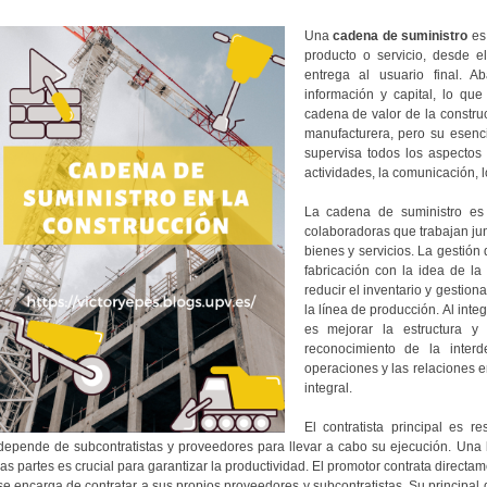
Una
cadena de suministro
es 
producto o servicio, desde e
entrega al usuario final. Ab
información y capital, lo qu
cadena de valor de la construc
manufacturera, pero su esenc
supervisa todos los aspectos 
actividades, la comunicación, 
La cadena de suministro es
colaboradoras que trabajan ju
bienes y servicios.
La gestión 
fabricación con la idea de la
reducir el inventario y gestion
la línea de producción.
Al inte
es mejorar la estructura y
reconocimiento de la interd
operaciones y las relaciones 
integral.
El contratista principal es 
depende de subcontratistas y proveedores para llevar a cabo su ejecución. Una
las partes es crucial para garantizar la productividad. El promotor contrata directame
se encarga de contratar a sus propios proveedores y subcontratistas. Su principal 