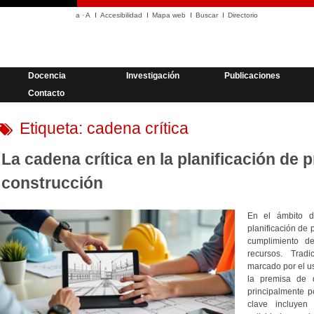
a
·
A
Accesibilidad
Mapa web
Buscar
Directorio
Docencia
Investigación
Publicaciones
Contacto
Etiqueta:
cadena crítica
La cadena crítica en la planificación de 
construcción
En el ámbito de
planificación de
cumplimiento d
recursos. Trad
marcado por el u
la premisa de 
principalmente p
clave incluyen