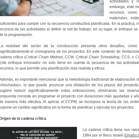
actividades y l
embargo, este m
recursos, como
materiales, est
suficientes para cumplir con la secuencia constructiva planificada. En la práctica,
recursos de las actividades al definir la red de trabajo; en su lugar, el enfoque se
de la programación.
La realidad del sector de la construcción presenta otros desafíos, como 
significativamente el cronograma de los proyectos. En este contexto de limitacio
cadena crítica (
Critical Chain Method
, CCM;
Critical Chain Scheduling
, CCS; o
Cr
Este enfoque innovador no solo tiene en cuenta la secuencia de las actividade
recursos, lo que permite una planificación más realista y eficaz.
Además, es importante mencionar que la metodología tradicional de elaboración de
«hinchadas», lo que puede provocar una dilatación de los plazos del proyecto
sugiere reducir significativamente estas estimaciones, eliminando las reser
propuesta consiste en programar el proyecto con duraciones más ajustadas y aña
de manera más efectiva. Al aplicar el CCPM, se incorpora la teoría de las restri
supone un cambio significativo en la forma de planificar y ejecutar los proyectos.
Origen de la cadena crítica
La cadena crítica tiene sus raíc
1984 por el físico israelí
Eliyahu 