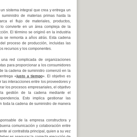
un sistema integral que crea y entrega un
l suministro de materias primas hasta la
arca el flujo de materiales, productos,
e lo convierte en un área compleja de la
ción. El término se originó en la industria
ia se remonta a años atrás. Esta cadena
del proceso de producción, incluidas las
los recursos y los componentes.
 una red complicada de organizaciones
ntas para proporcionar a los consumidores
de la cadena de suministro comenzó en la
 entrega «
justo a tiempo
».
El objetivo es
ar las interacciones entre los proveedores y
grar los procesos empresariales, el objetivo
 la gestión de la cadena mediante el
ependencia.
Esto implica gestionar las
en toda la cadena de suministro de manera
responsable de la empresa constructora y
 buena comunicación y colaboración entre
nte al contratista principal, quien a su vez
deber es asegurar la correcta ejecución de