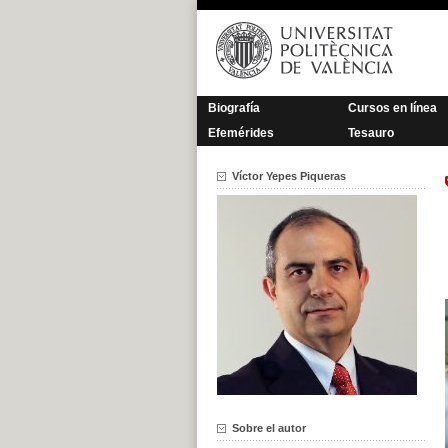
Saltar
al
contenido
Biografía
Cursos en línea
Efemérides
Tesauro
Víctor Yepes Piqueras
Sobre el autor