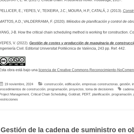
GOLDRATT, E. M. (2017).
Critical chain: A business novel
. Routledge, 2017.
PELLICER, E.; YEPES, V.; TEIXEIRA, J.C.; MOURA, H.P.; CATALÁ, J. (2013).
Const
MATTOS, A.D.; VALDERRAMA, F. (2020).
Métodos de planificación y control de obr
YANG, J-B. How the critical chain scheduling method is working for construction.
Co
YEPES, V. (2022).
Gestión de costes y producción de maquinaria de construcci
Ingeniería Civil. Editorial Universitat Politècnica de València, 243 pp. Ref. 442.
Esta obra está bajo una
licencia de Creative Commons Reconocimiento-NoComerci
19 noviembre, 2024
construcción
,
edificación
,
empresas constructoras
,
gestión
,
i
procedimientos de construcción
,
programación
,
proyectos
,
toma de decisiones
cadena 
Project Management
,
Critical Chain Scheduling
,
Goldratt
,
PERT
,
planificación
,
programación
,
restricciones
Gestión de la cadena de suministro en o