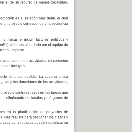
der el de su recurso de menor capacidad,
stricción es el eslabón más débil, el cual
 de un proyecto corresponde a la secuencia
o físicas e incluir factores políticos y
flict
), debe ser abordado por el equipo de
izar su impacto.
to de una cadena de actividades se compone
 pasos incluyen:
ecto lo antes posible. La cadena crítica
icas y las duraciones de las actividades,
 proyecto contra retrasos en las tareas que
ades, eliminando obstáculos y márgenes de
ones en la planificación de proyectos de
e más realista para gestionar los plazos y
resas constructoras pueden optimizar su