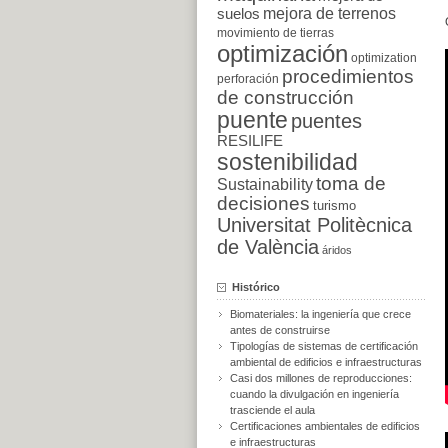
suelos
mejora de terrenos
movimiento de tierras
optimización
optimization
procedimientos
perforación
de construcción
puente
puentes
RESILIFE
sostenibilidad
toma de
Sustainability
decisiones
turismo
Universitat Politècnica
de València
áridos
Histórico
Biomateriales: la ingeniería que crece
antes de construirse
Tipologías de sistemas de certificación
ambiental de edificios e infraestructuras
Casi dos millones de reproducciones:
cuando la divulgación en ingeniería
trasciende el aula
Certificaciones ambientales de edificios
e infraestructuras