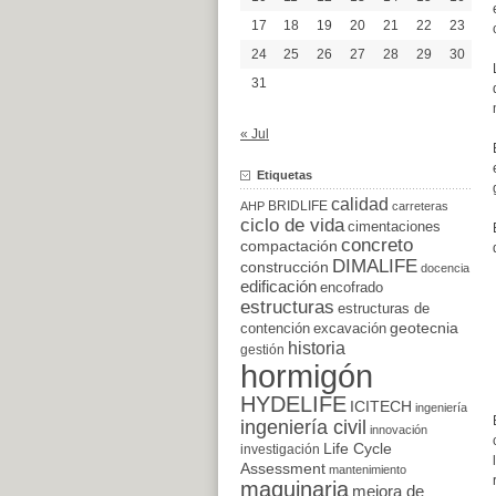
17
18
19
20
21
22
23
24
25
26
27
28
29
30
31
« Jul
Etiquetas
calidad
BRIDLIFE
AHP
carreteras
ciclo de vida
cimentaciones
concreto
compactación
DIMALIFE
construcción
docencia
edificación
encofrado
estructuras
estructuras de
excavación
geotecnia
contención
historia
gestión
hormigón
HYDELIFE
ICITECH
ingeniería
ingeniería civil
innovación
Life Cycle
investigación
Assessment
mantenimiento
maquinaria
mejora de