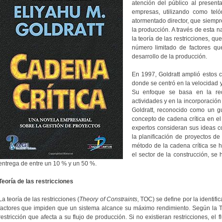
atención del público al present
empresas, utilizando como teló
atormentado director, que siempre
la producción. A través de esta na
la teoría de las restricciones, 
número limitado de factores qu
desarrollo de la producción.
En 1997, Goldratt amplió estos c
donde se centró en la velocidad y
Su enfoque se basa en la red
actividades y en la incorporación
Goldratt, reconocido como un gu
concepto de cadena crítica en el
expertos consideran sus ideas 
la planificación de proyectos de
método de la cadena crítica se
el sector de la construcción, se
entrega de entre un 10 % y un 50 %.
Teoría de las restricciones
La teoría de las restricciones (
Theory of Constraints
, TOC) se define por la identif
factores que impiden que un sistema alcance su máximo rendimiento. Según la 
restricción que afecta a su flujo de producción. Si no existieran restricciones, el 