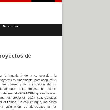
Personajes
proyectos de
 la ingeniería de la construcción, la
 proyectos es fundamental para asegurar el
e los plazos y la optimización de los
icionalmente, este proceso ha estado
so del
método PERT/CPM
, que se basa en
que los proyectos están condicionados
or el tiempo. En este enfoque, los pasos
 la asignación de duraciones a las