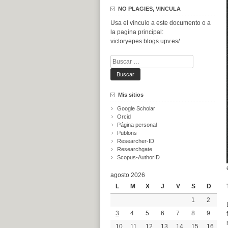
NO PLAGIES, VINCULA
Usa el vínculo a este documento o a
la pagina principal:
victoryepes.blogs.upv.es/
Buscar:
Mis sitios
Google Scholar
Orcid
Página personal
Publons
Researcher-ID
Researchgate
Scopus-AuthorID
agosto 2026
L
M
X
J
V
S
D
1
2
3
4
5
6
7
8
9
10
11
12
13
14
15
16