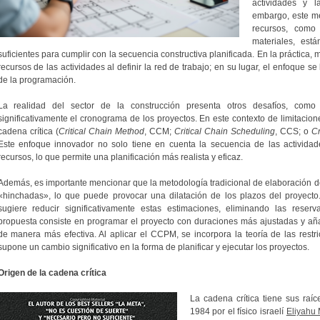
actividades y l
embargo, este m
recursos, como
materiales, est
suficientes para cumplir con la secuencia constructiva planificada. En la práctica,
recursos de las actividades al definir la red de trabajo; en su lugar, el enfoque se
de la programación.
La realidad del sector de la construcción presenta otros desafíos, como 
significativamente el cronograma de los proyectos. En este contexto de limitacio
cadena crítica (
Critical Chain Method
, CCM;
Critical Chain Scheduling
, CCS; o
Cr
Este enfoque innovador no solo tiene en cuenta la secuencia de las actividade
recursos, lo que permite una planificación más realista y eficaz.
Además, es importante mencionar que la metodología tradicional de elaboración de
«hinchadas», lo que puede provocar una dilatación de los plazos del proyecto
sugiere reducir significativamente estas estimaciones, eliminando las reser
propuesta consiste en programar el proyecto con duraciones más ajustadas y aña
de manera más efectiva. Al aplicar el CCPM, se incorpora la teoría de las restri
supone un cambio significativo en la forma de planificar y ejecutar los proyectos.
Origen de la cadena crítica
La cadena crítica tiene sus raíc
1984 por el físico israelí
Eliyahu 