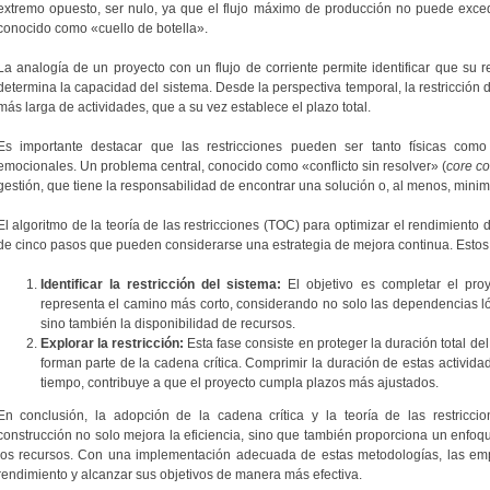
extremo opuesto, ser nulo, ya que el flujo máximo de producción no puede exce
conocido como «cuello de botella».
La analogía de un proyecto con un flujo de corriente permite identificar que su re
determina la capacidad del sistema. Desde la perspectiva temporal, la restricción
más larga de actividades, que a su vez establece el plazo total.
Es importante destacar que las restricciones pueden ser tanto físicas como n
emocionales. Un problema central, conocido como «conflicto sin resolver» (
core con
gestión, que tiene la responsabilidad de encontrar una solución o, al menos, minim
El algoritmo de la teoría de las restricciones (TOC) para optimizar el rendimien
de cinco pasos que pueden considerarse una estrategia de mejora continua. Estos
Identificar la restricción del sistema:
El objetivo es completar el proy
representa el camino más corto, considerando no solo las dependencias lóg
sino también la disponibilidad de recursos.
Explorar la restricción:
Esta fase consiste en proteger la duración total del
forman parte de la cadena crítica. Comprimir la duración de estas activid
tiempo, contribuye a que el proyecto cumpla plazos más ajustados.
En conclusión, la adopción de la cadena crítica y la teoría de las restricci
construcción no solo mejora la eficiencia, sino que también proporciona un enfoqu
los recursos. Con una implementación adecuada de estas metodologías, las emp
rendimiento y alcanzar sus objetivos de manera más efectiva.