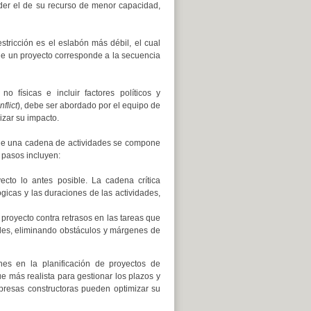
der el de su recurso de menor capacidad,
stricción es el eslabón más débil, el cual
 de un proyecto corresponde a la secuencia
o físicas e incluir factores políticos y
flict
), debe ser abordado por el equipo de
izar su impacto.
to de una cadena de actividades se compone
 pasos incluyen:
ecto lo antes posible. La cadena crítica
icas y las duraciones de las actividades,
 proyecto contra retrasos en las tareas que
ades, eliminando obstáculos y márgenes de
ones en la planificación de proyectos de
e más realista para gestionar los plazos y
resas constructoras pueden optimizar su