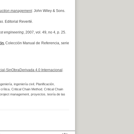
ruction management
. John Wiley & Sons.
as
. Editorial Reverté.
st engineering
, 2007, vol. 49, no 4, p. 25.
ón.
Colección Manual de Referencia, serie
al-SinObraDerivada 4.0 Internacional
.
ngeniería
,
ingeniería civil
,
Planificación
,
crítica
,
Critical Chain Method
,
Critical Chain
project management
,
proyectos
,
teoría de las