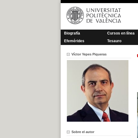
Saltar
al
contenido
Biografía
Cursos en línea
Efemérides
Tesauro
Víctor Yepes Piqueras
Sobre el autor