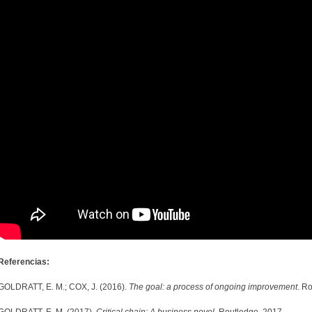
Referencias:
GOLDRATT, E. M.; COX, J. (2016).
The goal: a process of ongoing improvement
. R