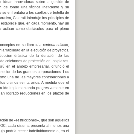
ar ideas innovadoras sobre la gestión de
n de fondo una fábrica ineficiente y su
 se enfrentaba a los cuellos de botella de
rrativa, Goldratt introdujo los principios de
que establece que, en cada momento, hay un
e actúan como obstáculos para el pleno
onceptos en su libro «
La cadena crítica
»,
 la fiabilidad en la ejecución de proyectos.
ucción drástica de la duración de las
 de colchones de protección en los plazos.
rú en el ámbito empresarial, difundió el
 sector de las grandes corporaciones. Los
como una de las mayores contribuciones a
 los últimos treinta años. A medida que el
 ha ido implementando progresivamente en
 han logrado reducciones en los plazos de
icación de «restricciones», que son aquellos
TOC, cada sistema presenta al menos una
flujo podría crecer indefinidamente o, en el