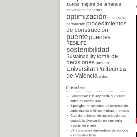
suelos
mejora de terrenos
movimiento de tierras
optimización
optimization
procedimientos
perforación
de construcción
puente
puentes
RESILIFE
sostenibilidad
toma de
Sustainability
decisiones
turismo
Universitat Politècnica
de València
áridos
Histórico
Biomateriales: la ingeniería que crece
antes de construirse
Tipologías de sistemas de certificación
ambiental de edificios e infraestructuras
Casi dos millones de reproducciones:
cuando la divulgación en ingeniería
trasciende el aula
Certificaciones ambientales de edificios
e infraestructuras