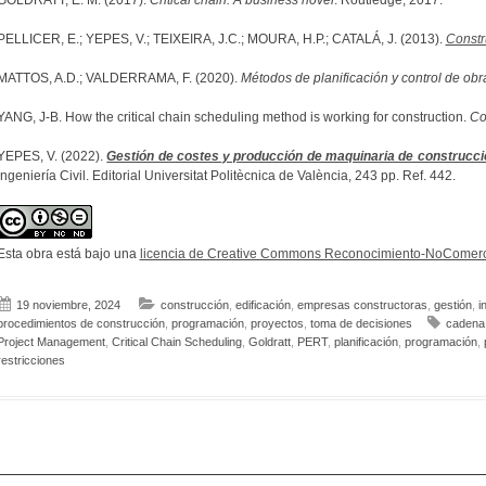
GOLDRATT, E. M. (2017).
Critical chain: A business novel
. Routledge, 2017.
PELLICER, E.; YEPES, V.; TEIXEIRA, J.C.; MOURA, H.P.; CATALÁ, J. (2013).
Const
MATTOS, A.D.; VALDERRAMA, F. (2020).
Métodos de planificación y control de obr
YANG, J-B. How the critical chain scheduling method is working for construction.
Co
YEPES, V. (2022).
Gestión de costes y producción de maquinaria de construcci
Ingeniería Civil. Editorial Universitat Politècnica de València, 243 pp. Ref. 442.
Esta obra está bajo una
licencia de Creative Commons Reconocimiento-NoComerci
19 noviembre, 2024
construcción
,
edificación
,
empresas constructoras
,
gestión
,
i
procedimientos de construcción
,
programación
,
proyectos
,
toma de decisiones
cadena 
Project Management
,
Critical Chain Scheduling
,
Goldratt
,
PERT
,
planificación
,
programación
,
restricciones