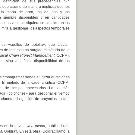
a definición de sus precedencias. Sin
étodo asume de manera implícita que los
 la mano de obra, los equipos y los
án siempre disponibles y en cantidades
 muchas veces ni siquiera se consideran los
 limita a gestionar los aspectos temporales
los «cuellos de botella», que afectan
nes de recursos ha surgido el método de la
itical Chain Project Management
, CCPM).
s, sino también la disponibilidad de los
 cronogramas tiende a utilizar duraciones
. El método de la cadena crítica (CCPM)
vas de tiempo innecesarias. La solución
dir «colchones» para gestionar el tiempo
cciones a la gestión de proyectos, lo que
es en la novela «
La meta
», publicada en
M. Goldratt
. En esta obra, Goldratt llamó la