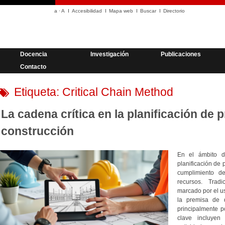
a
·
A
Accesibilidad
Mapa web
Buscar
Directorio
Docencia
Investigación
Publicaciones
Contacto
Etiqueta:
Critical Chain Method
La cadena crítica en la planificación de 
construcción
En el ámbito de
planificación de
cumplimiento d
recursos. Trad
marcado por el u
la premisa de 
principalmente p
clave incluyen