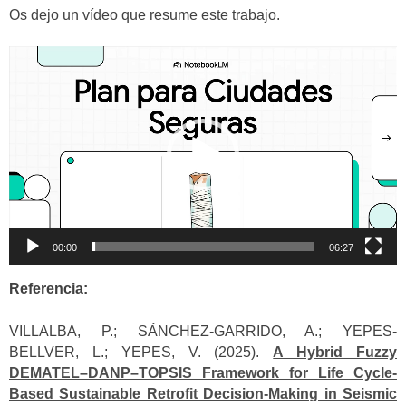
audio
Os dejo un vídeo que resume este trabajo.
Reproductor
de
vídeo
00:00
06:27
Referencia:
VILLALBA, P.; SÁNCHEZ-GARRIDO, A.; YEPES-
BELLVER, L.; YEPES, V. (2025).
A Hybrid Fuzzy
DEMATEL–DANP–TOPSIS Framework for Life Cycle-
Based Sustainable Retrofit Decision-Making in Seismic