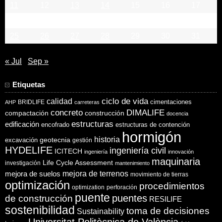
11
12
13
14
15
16
17
18
19
20
21
22
23
24
25
26
27
28
29
30
31
« Jul
Sep »
Etiquetas
ciclo de vida
calidad
cimentaciones
BRIDLIFE
AHP
carreteras
concreto
DIMALIFE
compactación
construcción
docencia
estructuras
edificación
encofrado
estructuras de contención
hormigón
historia
excavación
geotecnia
gestión
HYDELIFE
ingeniería civil
ICITECH
ingeniería
innovación
maquinaria
Life Cycle Assessment
investigación
mantenimiento
mejora de suelos
mejora de terrenos
movimiento de tierras
optimización
procedimientos
optimization
perforación
puente
puentes
de construcción
RESILIFE
sostenibilidad
toma de decisiones
Sustainability