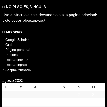
NO PLAGIES, VINCULA
Usa el vínculo a este documento o a la pagina principal:
victoryepes.blogs.upv.es/
Mis sitios
Google Scholar
Orcid
Página personal
Publons
Researcher-ID
Researchgate
Scopus-AuthorID
agosto 2025
L
M
X
J
V
S
D
1
2
3
4
5
6
7
8
9
10