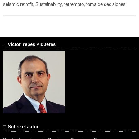
seismic retrofit
,
Sustainability
,
terremoto
,
toma de decisiones
Víctor Yepes Piqueras
Sobre el autor