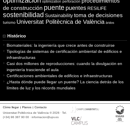
optimización
procedimientos
optimization
perforación
puente
puentes
de construcción
RESILIFE
sostenibilidad
toma de decisiones
Sustainability
Universitat Politècnica de València
turismo
áridos
Histórico
Biomateriales: la ingeniería que crece antes de construirse
Tipologías de sistemas de certificación ambiental de edificios e
infraestructuras
Casi dos millones de reproducciones: cuando la divulgación en
ingeniería trasciende el aula
Certificaciones ambientales de edificios e infraestructuras
¿Hasta dónde puede llegar un puente? La ciencia detrás de los
límites de luz y los récords mundiales
Cómo llegar
Planos
Contacto
Universitat Politècnica de València © 2026 · Tel.
(+34) 96 387 90 00 ·
informacion@upv.es