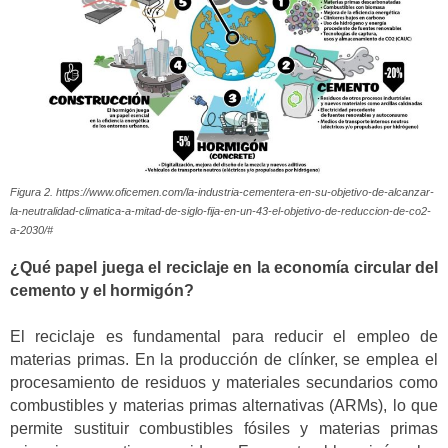
Figura 2. https://www.oficemen.com/la-industria-cementera-en-su-objetivo-de-alcanzar-
la-neutralidad-climatica-a-mitad-de-siglo-fija-en-un-43-el-objetivo-de-reduccion-de-co2-
a-2030/#
¿Qué papel juega el reciclaje en la economía circular del
cemento y el hormigón?
El reciclaje es fundamental para reducir el empleo de
materias primas. En la producción de clínker, se emplea el
procesamiento de residuos y materiales secundarios como
combustibles y materias primas alternativas (ARMs), lo que
permite sustituir combustibles fósiles y materias primas