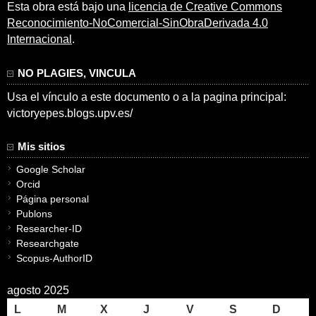
Esta obra está bajo una
licencia de Creative Commons
Reconocimiento-NoComercial-SinObraDerivada 4.0
Internacional
.
NO PLAGIES, VINCULA
Usa el vínculo a este documento o a la pagina principal:
victoryepes.blogs.upv.es/
Mis sitios
Google Scholar
Orcid
Página personal
Publons
Researcher-ID
Researchgate
Scopus-AuthorID
agosto 2025
L
M
X
J
V
S
D