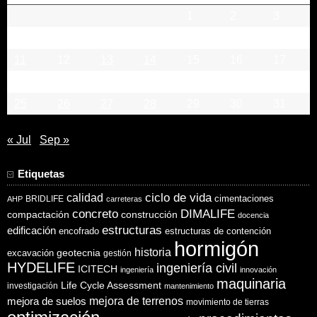
1
2
3
4
5
6
7
8
9
10
11
12
13
14
15
16
17
18
19
20
21
22
23
24
25
26
27
28
29
30
31
« Jul
Sep »
Etiquetas
ciclo de vida
calidad
cimentaciones
BRIDLIFE
AHP
carreteras
concreto
DIMALIFE
compactación
construcción
docencia
estructuras
edificación
encofrado
estructuras de contención
hormigón
historia
excavación
geotecnia
gestión
HYDELIFE
ingeniería civil
ICITECH
ingeniería
innovación
maquinaria
Life Cycle Assessment
investigación
mantenimiento
mejora de suelos
mejora de terrenos
movimiento de tierras