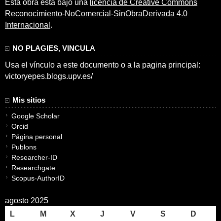
Esta obra está bajo una
licencia de Creative Commons
Reconocimiento-NoComercial-SinObraDerivada 4.0
Internacional
.
NO PLAGIES, VINCULA
Usa el vínculo a este documento o a la pagina principal:
victoryepes.blogs.upv.es/
Mis sitios
Google Scholar
Orcid
Página personal
Publons
Researcher-ID
Researchgate
Scopus-AuthorID
agosto 2025
L
M
X
J
V
S
D