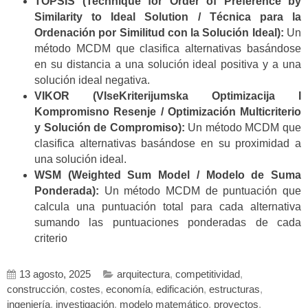
TOPSIS (Technique for Order of Preference by
Similarity to Ideal Solution / Técnica para la
Ordenación por Similitud con la Solución Ideal):
Un
método MCDM que clasifica alternativas basándose
en su distancia a una solución ideal positiva y a una
solución ideal negativa.
VIKOR (VIseKriterijumska Optimizacija I
Kompromisno Resenje / Optimización Multicriterio
y Solución de Compromiso):
Un método MCDM que
clasifica alternativas basándose en su proximidad a
una solución ideal.
WSM (Weighted Sum Model / Modelo de Suma
Ponderada):
Un método MCDM de puntuación que
calcula una puntuación total para cada alternativa
sumando las puntuaciones ponderadas de cada
criterio
13 agosto, 2025
arquitectura
,
competitividad
,
construcción
,
costes
,
economía
,
edificación
,
estructuras
,
ingeniería
,
investigación
,
modelo matemático
,
proyectos
,