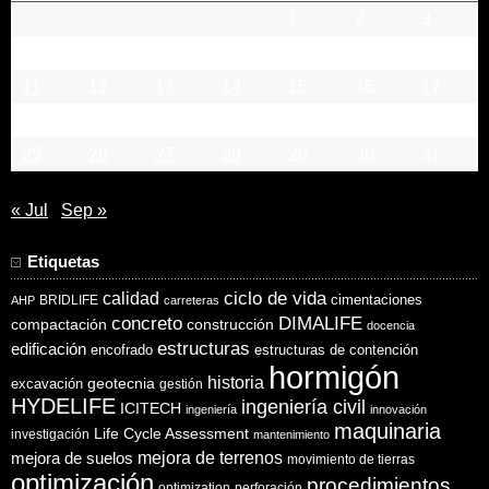
1
2
3
4
5
6
7
8
9
10
11
12
13
14
15
16
17
18
19
20
21
22
23
24
25
26
27
28
29
30
31
« Jul
Sep »
Etiquetas
ciclo de vida
calidad
cimentaciones
BRIDLIFE
AHP
carreteras
concreto
DIMALIFE
compactación
construcción
docencia
estructuras
edificación
encofrado
estructuras de contención
hormigón
historia
excavación
geotecnia
gestión
HYDELIFE
ingeniería civil
ICITECH
ingeniería
innovación
maquinaria
Life Cycle Assessment
investigación
mantenimiento
mejora de suelos
mejora de terrenos
movimiento de tierras
optimización
procedimientos
optimization
perforación