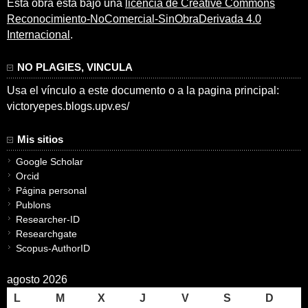
Esta obra está bajo una
licencia de Creative Commons
Reconocimiento-NoComercial-SinObraDerivada 4.0
Internacional
.
NO PLAGIES, VINCULA
Usa el vínculo a este documento o a la pagina principal:
victoryepes.blogs.upv.es/
Mis sitios
Google Scholar
Orcid
Página personal
Publons
Researcher-ID
Researchgate
Scopus-AuthorID
agosto 2026
L
M
X
J
V
S
D