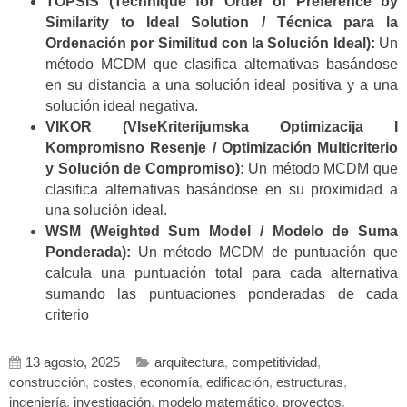
TOPSIS (Technique for Order of Preference by
Similarity to Ideal Solution / Técnica para la
Ordenación por Similitud con la Solución Ideal):
Un
método MCDM que clasifica alternativas basándose
en su distancia a una solución ideal positiva y a una
solución ideal negativa.
VIKOR (VIseKriterijumska Optimizacija I
Kompromisno Resenje / Optimización Multicriterio
y Solución de Compromiso):
Un método MCDM que
clasifica alternativas basándose en su proximidad a
una solución ideal.
WSM (Weighted Sum Model / Modelo de Suma
Ponderada):
Un método MCDM de puntuación que
calcula una puntuación total para cada alternativa
sumando las puntuaciones ponderadas de cada
criterio
13 agosto, 2025
arquitectura
,
competitividad
,
construcción
,
costes
,
economía
,
edificación
,
estructuras
,
ingeniería
,
investigación
,
modelo matemático
,
proyectos
,