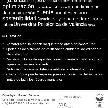
mejora de suelos
mejora de terrenos
movimiento de tierras
optimización
procedimientos
optimization
perforación
puente
puentes
de construcción
RESILIFE
sostenibilidad
toma de decisiones
Sustainability
Universitat Politècnica de València
turismo
áridos
Histórico
Biomateriales: la ingeniería que crece antes de construirse
Tipologías de sistemas de certificación ambiental de edificios e
infraestructuras
Casi dos millones de reproducciones: cuando la divulgación en
ingeniería trasciende el aula
Certificaciones ambientales de edificios e infraestructuras
¿Hasta dónde puede llegar un puente? La ciencia detrás de los
límites de luz y los récords mundiales
Cómo llegar
Planos
Contacto
Universitat Politècnica de València © 2026 · Tel.
(+34) 96 387 90 00 ·
informacion@upv.es