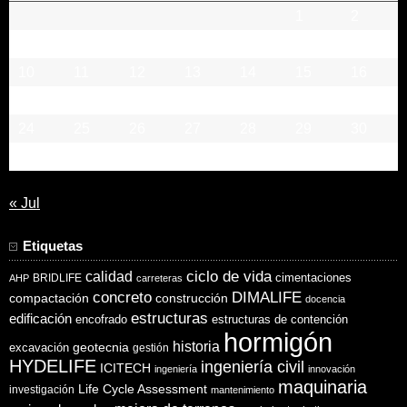
1
2
3
4
5
6
7
8
9
10
11
12
13
14
15
16
17
18
19
20
21
22
23
24
25
26
27
28
29
30
31
« Jul
Etiquetas
ciclo de vida
calidad
cimentaciones
BRIDLIFE
AHP
carreteras
concreto
DIMALIFE
compactación
construcción
docencia
estructuras
edificación
encofrado
estructuras de contención
hormigón
historia
excavación
geotecnia
gestión
HYDELIFE
ingeniería civil
ICITECH
ingeniería
innovación
maquinaria
Life Cycle Assessment
investigación
mantenimiento