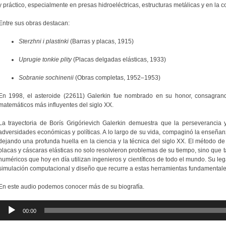
y práctico, especialmente en presas hidroeléctricas, estructuras metálicas y en la c
Entre sus obras destacan:
Sterzhni i plastinki
(Barras y placas, 1915)
Uprugie tonkie plity
(Placas delgadas elásticas, 1933)
Sobranie sochinenii
(Obras completas, 1952–1953)
En 1998, el asteroide (22611) Galerkin fue nombrado en su honor, consagran
matemáticos más influyentes del siglo XX.
La trayectoria de Borís Grigórievich Galerkin demuestra que la perseverancia y
adversidades económicas y políticas. A lo largo de su vida, compaginó la enseñanza,
dejando una profunda huella en la ciencia y la técnica del siglo XX. El método de 
placas y cáscaras elásticas no solo resolvieron problemas de su tiempo, sino que
numéricos que hoy en día utilizan ingenieros y científicos de todo el mundo. Su leg
simulación computacional y diseño que recurre a estas herramientas fundamentale
En este audio podemos conocer más de su biografía.
Reproductor
00:00
de
audio