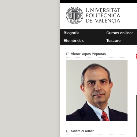
Saltar
al
contenido
Biografía
Cursos en línea
Efemérides
Tesauro
Víctor Yepes Piqueras
Sobre el autor