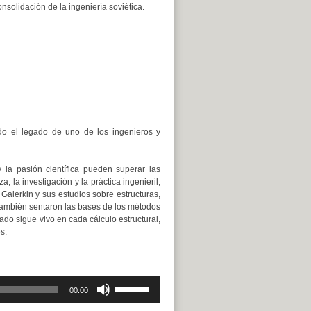
onsolidación de la ingeniería soviética.
do el legado de uno de los ingenieros y
 la pasión científica pueden superar las
 la investigación y la práctica ingenieril,
Galerkin y sus estudios sobre estructuras,
 también sentaron las bases de los métodos
ado sigue vivo en cada cálculo estructural,
s.
Utiliza
00:00
las
teclas