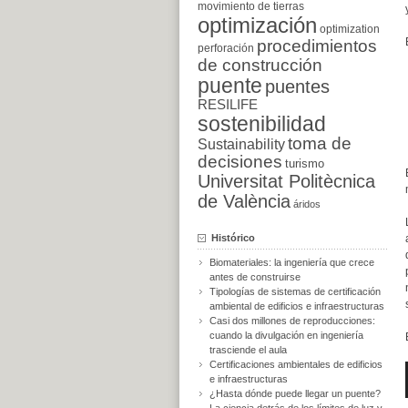
movimiento de tierras
optimización
optimization
procedimientos
perforación
de construcción
puente
puentes
RESILIFE
sostenibilidad
toma de
Sustainability
decisiones
turismo
Universitat Politècnica
de València
áridos
Histórico
Biomateriales: la ingeniería que crece
antes de construirse
Tipologías de sistemas de certificación
ambiental de edificios e infraestructuras
Casi dos millones de reproducciones:
cuando la divulgación en ingeniería
trasciende el aula
Certificaciones ambientales de edificios
e infraestructuras
¿Hasta dónde puede llegar un puente?
La ciencia detrás de los límites de luz y