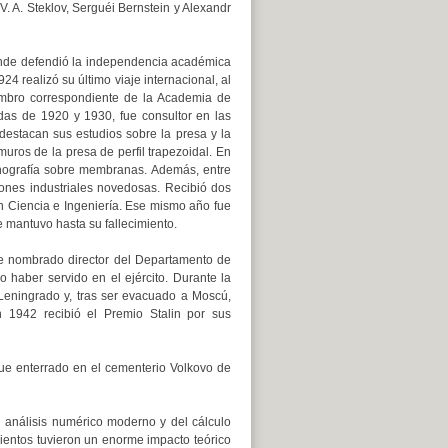
V. A. Steklov, Serguéi Bernstein y Alexandr
donde defendió la independencia académica
924 realizó su último viaje internacional, al
mbro correspondiente de la Academia de
as de 1920 y 1930, fue consultor en las
 destacan sus estudios sobre la presa y la
muros de la presa de perfil trapezoidal. En
onografía sobre membranas. Además, entre
iones industriales novedosas. Recibió dos
n Ciencia e Ingeniería. Ese mismo año fue
 mantuvo hasta su fallecimiento.
fue nombrado director del Departamento de
 haber servido en el ejército. Durante la
Leningrado y, tras ser evacuado a Moscú,
n 1942 recibió el Premio Stalin por sus
fue enterrado en el cementerio Volkovo de
l análisis numérico moderno y del cálculo
ientos tuvieron un enorme impacto teórico