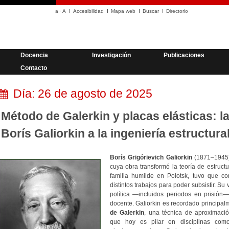
a
·
A
Accesibilidad
Mapa web
Buscar
Directorio
Docencia
Investigación
Publicaciones
Contacto
Día:
26 de agosto de 2025
Método de Galerkin y placas elásticas: l
Borís Galiorkin a la ingeniería estructura
Borís Grigórievich Galiorkin
(1871–1945) 
cuya obra transformó la teoría de estruct
familia humilde en Polotsk, tuvo que c
distintos trabajos para poder subsistir. Su
política —incluidos periodos en prisión—
docente. Galiorkin es recordado principalm
de Galerkin
, una técnica de aproximació
que hoy es pilar en disciplinas com