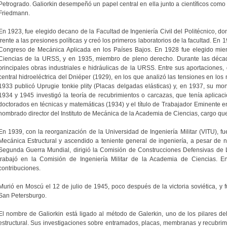
Petrogrado. Galiorkin desempeñó un papel central en ella junto a científicos como 
Friedmann.
En 1923, fue elegido decano de la Facultad de Ingeniería Civil del Politécnico, 
frente a las presiones políticas y creó los primeros laboratorios de la facultad. En 1
Congreso de Mecánica Aplicada en los Países Bajos. En 1928 fue elegido mie
Ciencias de la URSS, y en 1935, miembro de pleno derecho. Durante las décad
principales obras industriales e hidráulicas de la URSS. Entre sus aportaciones,
central hidroeléctrica del Dniéper (1929), en los que analizó las tensiones en los 
1933 publicó Uprugie tonkie plity (Placas delgadas elásticas) y, en 1937, su m
1934 y 1945 investigó la teoría de recubrimientos o carcazas, que tenía aplicac
doctorados en técnicas y matemáticas (1934) y el título de Trabajador Eminente e
nombrado director del Instituto de Mecánica de la Academia de Ciencias, cargo que
En 1939, con la reorganización de la Universidad de Ingeniería Militar (VITU), 
Mecánica Estructural y ascendido a teniente general de ingeniería, a pesar de no
Segunda Guerra Mundial, dirigió la Comisión de Construcciones Defensivas de 
trabajó en la Comisión de Ingeniería Militar de la Academia de Ciencias. E
contribuciones.
Murió en Moscú el 12 de julio de 1945, poco después de la victoria soviética, y 
San Petersburgo.
El nombre de Galiorkin está ligado al método de Galerkin, uno de los pilares de
estructural. Sus investigaciones sobre entramados, placas, membranas y recubrim