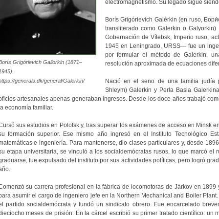
electromagnetismo. Su legado sigue siend
Borís Grigórievich Galérkin (en ruso, Бори
transliterado como Galerkin o Galyorkin)
Gobernación de Vítebsk, Imperio ruso; actu
1945 en Leningrado, URSS— fue un ingenie
por formular el método de Galerkin, un
Borís Grigórievich Galiorkin (1871–
resolución aproximada de ecuaciones difer
1945).
https://generals.dk/general/Galerkin/
Nació en el seno de una familia judía 
Shleym) Galerkin y Perla Basia Galerkin
oficios artesanales apenas generaban ingresos. Desde los doce años trabajó como 
la economía familiar.
Cursó sus estudios en Polotsk y, tras superar los exámenes de acceso en Minsk en
su formación superior. Ese mismo año ingresó en el Instituto Tecnológico Es
matemáticas e ingeniería. Para mantenerse, dio clases particulares y, desde 1896
su etapa universitaria, se vinculó a los socialdemócratas rusos, lo que marcó el
graduarse, fue expulsado del instituto por sus actividades políticas, pero logró g
año.
Comenzó su carrera profesional en la fábrica de locomotoras de Járkov en 1899 
para asumir el cargo de ingeniero jefe en la Northern Mechanical and Boiler Plant.
el partido socialdemócrata y fundó un sindicato obrero. Fue encarcelado bre
dieciocho meses de prisión. En la cárcel escribió su primer tratado científico: un 