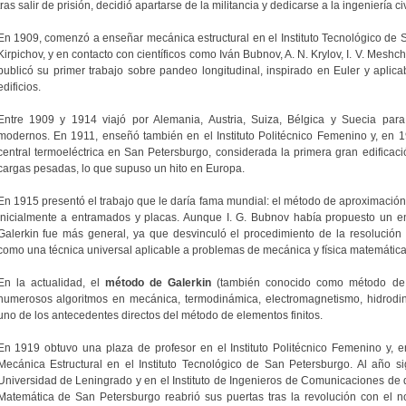
tras salir de prisión, decidió apartarse de la militancia y dedicarse a la ingeniería civ
En 1909, comenzó a enseñar mecánica estructural en el Instituto Tecnológico de Sa
Kirpichov, y en contacto con científicos como Iván Bubnov, A. N. Krylov, I. V. Mesh
publicó su primer trabajo sobre pandeo longitudinal, inspirado en Euler y aplica
edificios.
Entre 1909 y 1914 viajó por Alemania, Austria, Suiza, Bélgica y Suecia para 
modernos. En 1911, enseñó también en el Instituto Politécnico Femenino y, en 1
central termoeléctrica en San Petersburgo, considerada la primera gran edifica
cargas pesadas, lo que supuso un hito en Europa.
En 1915 presentó el trabajo que le daría fama mundial: el método de aproximación
inicialmente a entramados y placas. Aunque I. G. Bubnov había propuesto un en
Galerkin fue más general, ya que desvinculó el procedimiento de la resolución v
como una técnica universal aplicable a problemas de mecánica y física matemática
En la actualidad, el
método de Galerkin
(también conocido como método de B
numerosos algoritmos en mecánica, termodinámica, electromagnetismo, hidrodiná
uno de los antecedentes directos del método de elementos finitos.
En 1919 obtuvo una plaza de profesor en el Instituto Politécnico Femenino y, 
Mecánica Estructural en el Instituto Tecnológico de San Petersburgo. Al año si
Universidad de Leningrado y en el Instituto de Ingenieros de Comunicaciones de
Matemática de San Petersburgo reabrió sus puertas tras la revolución con el 