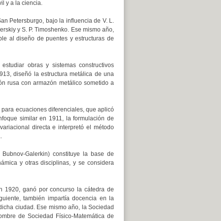
il y a la ciencia.
n Petersburgo, bajo la influencia de V. L.
cherskiy y S. P. Timoshenko. Ese mismo año,
ble al diseño de puentes y estructuras de
estudiar obras y sistemas constructivos
913, diseñó la estructura metálica de una
ción rusa con armazón metálico sometido a
 para ecuaciones diferenciales, que aplicó
foque similar en 1911, la formulación de
ariacional directa e interpretó el método
.
ubnov-Galerkin) constituye la base de
mica y otras disciplinas, y se considera
en 1920, ganó por concurso la cátedra de
guiente, también impartía docencia en la
 dicha ciudad. Ese mismo año, la Sociedad
nombre de Sociedad Físico-Matemática de