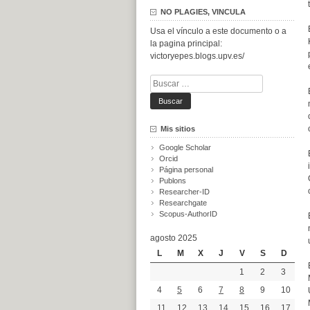
NO PLAGIES, VINCULA
Usa el vínculo a este documento o a
la pagina principal:
victoryepes.blogs.upv.es/
Buscar:
Mis sitios
Google Scholar
Orcid
Página personal
Publons
Researcher-ID
Researchgate
Scopus-AuthorID
agosto 2025
L
M
X
J
V
S
D
1
2
3
4
5
6
7
8
9
10
11
12
13
14
15
16
17