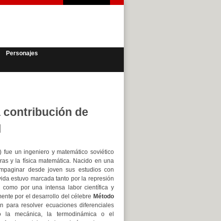
Personajes
a contribución de
l
fue un ingeniero y matemático soviético
uras y la física matemática. Nacido en una
ompaginar desde joven sus estudios con
 vida estuvo marcada tanto por la represión
 como por una intensa labor científica y
ente por el desarrollo del célebre
Método
n para resolver ecuaciones diferenciales
o la mecánica, la termodinámica o el