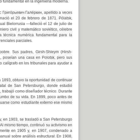
o fundamental en la ingeniería moderna.
́с Григо́рьевич Галёркин, apellido a veces
 nació el 20 de febrero de 1871. Pólatsk,
al Bielorrusia —falleció el 12 de julio de
ro civil y matemático soviético, célebre
a técnica numérica fundamental para la
enciales parciales.
pobre. Sus padres, Girsh-Shleym (Hirsh-
a, poseían una casa en Polotsk, pero sus
calígrafo en los tribunales para ayudar a
 1893, obtuvo la oportunidad de continuar
tatal de San Petersburgo, donde estudió
, trabajó como diseñador técnico. Durante
 rumbo de su vida. En 1899, poco antes de
raduarse como estudiante externo ese mismo
y, en 1903, se trasladó a San Petersburgo
 Al mismo tiempo, continuó su activismo en
vemente en 1905 y, en 1907, condenado a
manual sobre análisis estructural. En 1908,