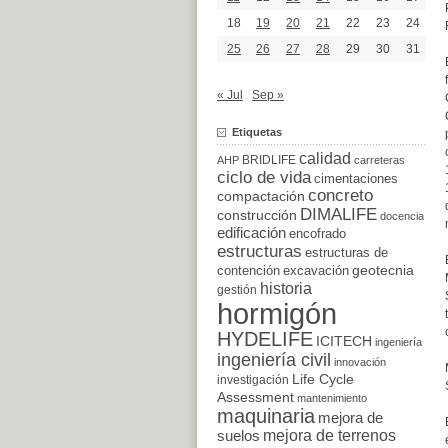
18
19
20
21
22
23
24
25
26
27
28
29
30
31
« Jul
Sep »
Etiquetas
calidad
BRIDLIFE
AHP
carreteras
ciclo de vida
cimentaciones
concreto
compactación
DIMALIFE
construcción
docencia
edificación
encofrado
estructuras
estructuras de
excavación
geotecnia
contención
historia
gestión
hormigón
HYDELIFE
ICITECH
ingeniería
ingeniería civil
innovación
Life Cycle
investigación
Assessment
mantenimiento
maquinaria
mejora de
suelos
mejora de terrenos