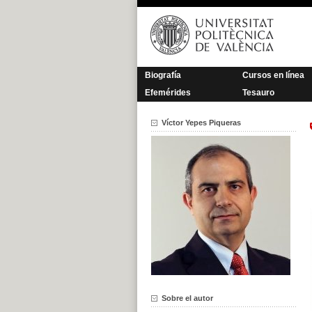
Saltar
al
contenido
Biografía
Cursos en línea
Efemérides
Tesauro
Víctor Yepes Piqueras
Sobre el autor