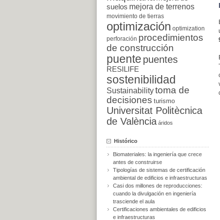
suelos
mejora de terrenos
movimiento de tierras
optimización
optimization
procedimientos
perforación
de construcción
puente
puentes
RESILIFE
sostenibilidad
toma de
Sustainability
decisiones
turismo
Universitat Politècnica
de València
áridos
Histórico
Biomateriales: la ingeniería que crece
antes de construirse
Tipologías de sistemas de certificación
ambiental de edificios e infraestructuras
Casi dos millones de reproducciones:
cuando la divulgación en ingeniería
trasciende el aula
Certificaciones ambientales de edificios
e infraestructuras