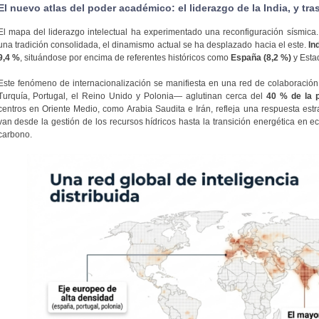
El nuevo atlas del poder académico: el liderazgo de la India, y tra
El mapa del liderazgo intelectual ha experimentado una reconfiguración sísmica. 
una tradición consolidada, el dinamismo actual se ha desplazado hacia el este.
In
9,4 %
, situándose por encima de referentes históricos como
España (8,2 %)
y Esta
Este fenómeno de internacionalización se manifiesta en una red de colaboración
Turquía, Portugal, el Reino Unido y Polonia— aglutinan cerca del
40 % de la p
centros en Oriente Medio, como Arabia Saudita e Irán, refleja una respuesta estra
van desde la gestión de los recursos hídricos hasta la transición energética en 
carbono.