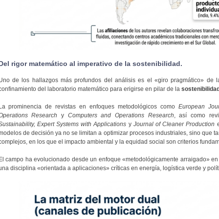
Del rigor matemático al imperativo de la sostenibilidad.
Uno de los hallazgos más profundos del análisis es el «giro pragmático» de l
confinamiento del laboratorio matemático para erigirse en pilar de la
sostenibilida
La prominencia de revistas en enfoques metodológicos como
European Jour
Operations Research
y
Computers and Operations Research
, así como rev
Sustainability, Expert Systems with Applications
y
Journal of Cleaner Production
e
modelos de decisión ya no se limitan a optimizar procesos industriales, sino que t
complejos, en los que el impacto ambiental y la equidad social son criterios funda
El campo ha evolucionado desde un enfoque «metodológicamente arraigado» en la
una disciplina «orientada a aplicaciones» críticas en energía, logística verde y polít