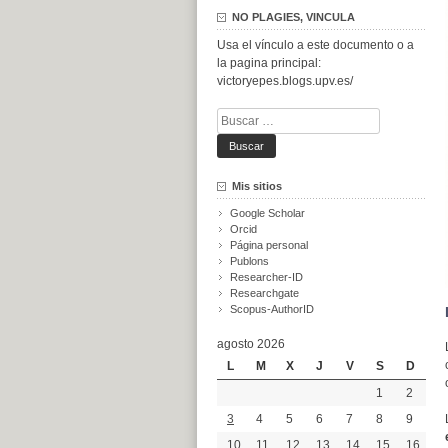
NO PLAGIES, VINCULA
Usa el vínculo a este documento o a
la pagina principal:
victoryepes.blogs.upv.es/
Buscar:
Mis sitios
Google Scholar
Orcid
Página personal
Publons
Researcher-ID
Researchgate
Scopus-AuthorID
agosto 2026
L
M
X
J
V
S
D
1
2
3
4
5
6
7
8
9
10
11
12
13
14
15
16