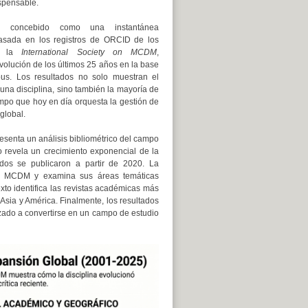
ispensable.
is, concebido como una instantánea
basada en los registros de ORCID de los
e la
International Society on MCDM
,
volución de los últimos 25 años en la base
us. Los resultados no solo muestran el
una disciplina, sino también la mayoría de
po que hoy en día orquesta la gestión de
global.
esenta un análisis bibliométrico del campo
o revela un crecimiento exponencial de la
ados se publicaron a partir de 2020. La
 de MCDM y examina sus áreas temáticas
xto identifica las revistas académicas más
Asia y América. Finalmente, los resultados
izado a convertirse en un campo de estudio