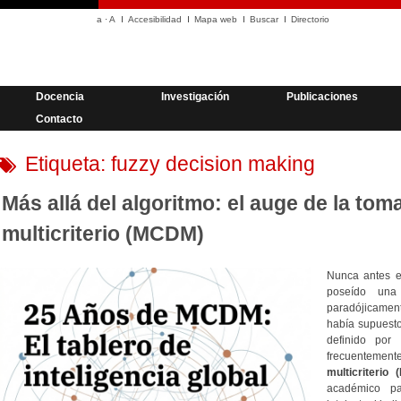
a
·
A
Accesibilidad
Mapa web
Buscar
Directorio
Docencia
Investigación
Publicaciones
Contacto
Etiqueta:
fuzzy decision making
Más allá del algoritmo: el auge de la tom
multicriterio (MCDM)
Nunca antes e
poseído una
paradójicamen
había supuesto
definido por 
frecuentement
multicriterio
académico par