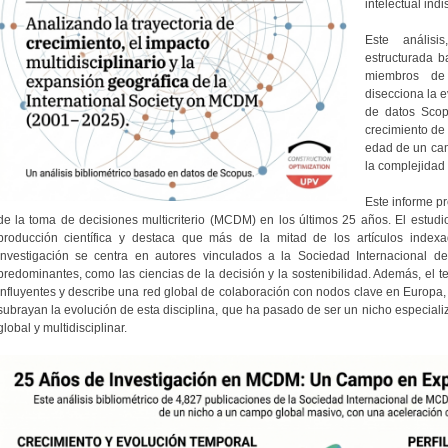
intelectual ind
Este anális
estructurada 
miembros d
disecciona la e
de datos Scop
crecimiento de 
edad de un cam
la complejidad 
Este informe pr
de la toma de decisiones multicriterio (MCDM) en los últimos 25 años. El estudi
producción científica y destaca que más de la mitad de los artículos index
investigación se centra en autores vinculados a la Sociedad Internacional
predominantes, como las ciencias de la decisión y la sostenibilidad. Además, el te
influyentes y describe una red global de colaboración con nodos clave en Europa, 
subrayan la evolución de esta disciplina, que ha pasado de ser un nicho especial
global y multidisciplinar.