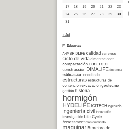
17
18
19
20
21
22
23
24
25
26
27
28
29
30
31
« Jul
Etiquetas
calidad
BRIDLIFE
AHP
carreteras
ciclo de vida
cimentaciones
concreto
compactación
DIMALIFE
construcción
docencia
edificación
encofrado
estructuras
estructuras de
excavación
geotecnia
contención
historia
gestión
hormigón
HYDELIFE
ICITECH
ingeniería
ingeniería civil
innovación
Life Cycle
investigación
Assessment
mantenimiento
maquinaria
mejora de