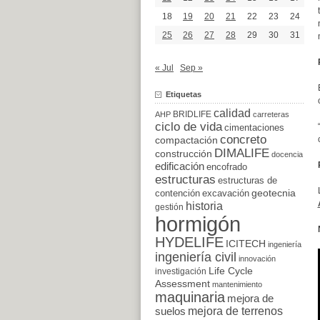
18
19
20
21
22
23
24
25
26
27
28
29
30
31
« Jul
Sep »
Etiquetas
calidad
BRIDLIFE
AHP
carreteras
ciclo de vida
cimentaciones
concreto
compactación
DIMALIFE
construcción
docencia
edificación
encofrado
estructuras
estructuras de
excavación
geotecnia
contención
historia
gestión
hormigón
HYDELIFE
ICITECH
ingeniería
ingeniería civil
innovación
Life Cycle
investigación
Assessment
mantenimiento
maquinaria
mejora de
suelos
mejora de terrenos