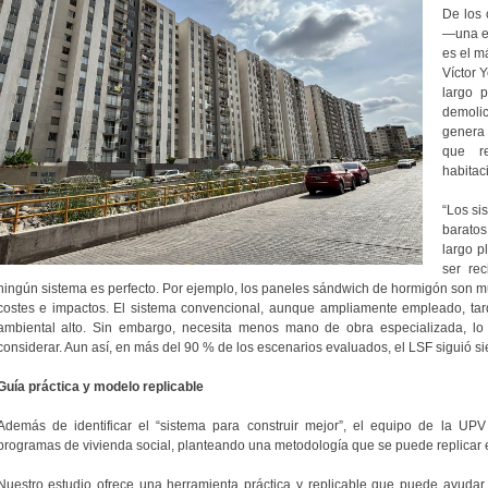
De los 
—una es
es el m
Víctor 
largo 
demoli
genera 
que re
habitac
“Los si
baratos
largo p
ser re
ningún sistema es perfecto. Por ejemplo, los paneles sándwich de hormigón son m
costes e impactos. El sistema convencional, aunque ampliamente empleado, tar
ambiental alto. Sin embargo, necesita menos mano de obra especializada, l
considerar. Aun así, en más del 90 % de los escenarios evaluados, el LSF siguió sie
Guía práctica y modelo replicable
Además de identificar el “sistema para construir mejor”, el equipo de la UPV
programas de vivienda social, planteando una metodología que se puede replicar e
Nuestro estudio ofrece una herramienta práctica y replicable que puede ayudar 