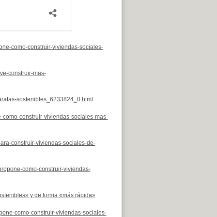
one-como-construir-viviendas-sociales-
ve-construir-mas-
baratas-sostenibles_6233824_0.html
e-como-construir-viviendas-sociales-mas-
ra-construir-viviendas-sociales-de-
propone-como-construir-viviendas-
ostenibles» y de forma «más rápida»
opone-como-construir-viviendas-sociales-