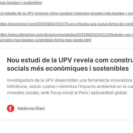
mas-baratas-y-sostenibles
Un estudio de la UPV propone cómo construir viviendas sociales más baratas y sos
https://economia3.com/2025/08/04/701578-upv-impulsa-una-nueva-forma-de-constru
https://www.ultimahora.es/noticias/comunidades/2025/08/03/2443119/estudio-upv-
sociales-mas-baratas-sostenibles-forma-mas-rapida.html