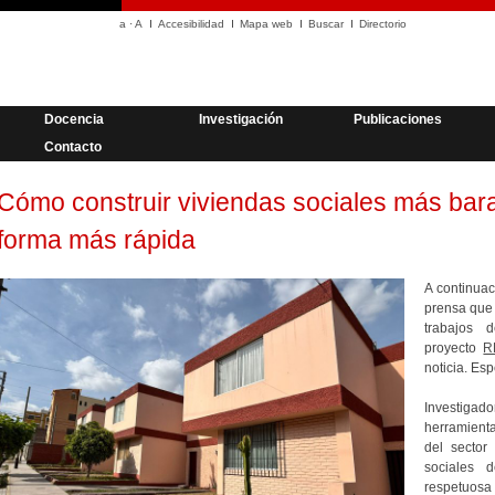
a
·
A
Accesibilidad
Mapa web
Buscar
Directorio
Docencia
Investigación
Publicaciones
Contacto
Cómo construir viviendas sociales más bara
forma más rápida
A continuac
prensa que
trabajos 
proyecto
R
noticia. Esp
Investigado
herramienta
del sector
sociales 
respetuosa