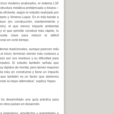
cinco modelos analizados, el sistema LSF
tructura metálica prefabricada y liviana—
ás eficiente, según el estudio realizado por
Yepes y Ximena Luque. Es el más barato a
plazo (en construcción, mantenimiento y
ción); el que menos impacto ambiental
y el que permite construir más rápido, lo
sulta clave para reducir el déficit
ional en corto tiempo.
stemas tradicionales, aunque parecen más
 al inicio, terminan siendo más costosos a
lazo por sus residuos y su dificultad para
ciclados. El estudio también señala que
uy rápidos de montar, pero tienen mayores
da más en construirse y tiene un impacto
o que también es un factor que debemos
ndo la mejor alternativa”, explica Yepes.
 ha desarrollado una guía práctica para
n otros países en desarrollo.
a ingenieros, arquitectos y autoridades a