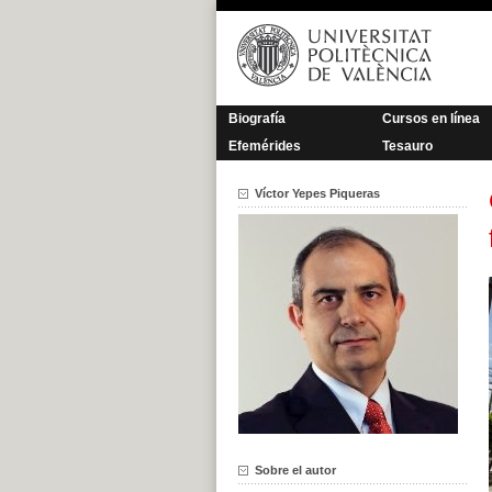
Saltar
al
contenido
Biografía
Cursos en línea
Efemérides
Tesauro
Víctor Yepes Piqueras
Sobre el autor