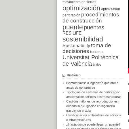
movimiento de tierras
optimización
optimization
procedimientos
perforación
de construcción
puente
puentes
RESILIFE
sostenibilidad
toma de
Sustainability
decisiones
turismo
Universitat Politècnica
de València
áridos
Histórico
Biomateriales: la ingeniería que crece
antes de construirse
Tipologías de sistemas de certificación
ambiental de edificios e infraestructuras
Casi dos millones de reproducciones:
cuando la divulgación en ingeniería
trasciende el aula
Certificaciones ambientales de edificios
e infraestructuras
¿Hasta dónde puede llegar un puente?
La ciencia detrás de los límites de luz y