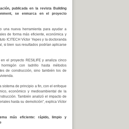
gación, publicada en la revista Building
onment, se enmarca en el proyecto
ado una nueva herramienta para ayudar a
iales de forma más eficiente, económica y
tituto ICITECH Víctor Yepes y la doctoranda
, si bien sus resultados podrían aplicarse
 en el proyecto RESILIFE y analiza cinco
 hormigón con ladrillo hasta métodos
tes de construcción, sino también los de
vivienda.
 sistema de principio a fin, con el enfoque
nico, económico y medioambiental de la
onstrucción. También analizó el impacto de
eriales hasta su demolición”, explica Víctor
tema más eficiente: rápido, limpio y
e