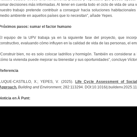
tomar decisiones más informadas. Al tener en cuenta todo el ciclo de vida de una viv
nuestro trabajo pretende contribuir a conseguir hacia soluciones habitacionales
medio ambiente en aquellos países que lo necesitan”, añade Yepes.
Próximos pasos: sumar el factor humano
El equipo de la UPV trabaja ya en la siguiente fase del proyecto, que incorp
constructivo, evaluando cómo influyen en la calidad de vida de las personas, el em
“Construir bien, no es solo colocar ladrillos y hormigón. También es considerar 
cómo la vivienda puede mejorar su bienestar y sus oportunidades”, concluye Vícto
Referencia
LUQUE-CASTILLO, X.; YEPES, V. (2025).
Life Cycle Assessment of Social 
Approach
.
Building and Environment
, 282:113294. DOI:10.1016/j.buildenv.2025.1
Noticia en À Punt: