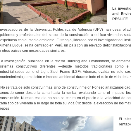
La investi
and Envir
RESILIFE
Investigadores de la Universitat Politècnica de València (UPV) han desarroll
gobiernos y profesionales del sector de la construcción a edificar viviendas soc
respetuosa con el medio ambiente. El trabajo, liderado por el investigador del Ins
Ximena Luque, se ha centrado en Perú, un país con un elevado déficit habitacional
a otros países con necesidades similares.
La investigación, publicada en la revista Building and Environment, se enmarca
sistemas constructivos diferentes —desde métodos tradicionales como el
industrializados como el Light Steel Frame (LSF). Además, evalúa no solo cos
mantenimiento, demolición e impacto ambiental durante todo el ciclo de vida de la 
“No se trata de solo construir más, sino de construir mejor. Por eso analizamos cada
conocido como desde la cuna hasta la tumba, evaluando tanto el impacto téc
construcción. Nuestro estudio no solo se centra en el precio o la velocidad de c
cada tipo de vivienda a lo largo de toda su vida útil: desde la extracción de los mat
Yepes
El sis
rentabl