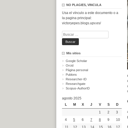
NO PLAGIES, VINCULA
Usa el vínculo a este documento o a
la pagina principal:
victoryepes.blogs.upv.es/
Buscar:
Mis sitios
Google Scholar
Orcid
Página personal
Publons
Researcher-ID
Researchgate
Scopus-AuthorID
agosto 2025
L
M
X
J
V
S
D
1
2
3
4
5
6
7
8
9
10
11
12
13
14
15
16
17