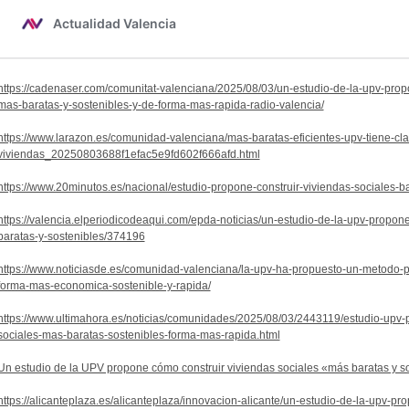
https://cadenaser.com/comunitat-valenciana/2025/08/03/un-estudio-de-la-upv-prop
mas-baratas-y-sostenibles-y-de-forma-mas-rapida-radio-valencia/
https://www.larazon.es/comunidad-valenciana/mas-baratas-eficientes-upv-tiene-cla
viviendas_20250803688f1efac5e9fd602f666afd.html
https://www.20minutos.es/nacional/estudio-propone-construir-viviendas-sociales-
https://valencia.elperiodicodeaqui.com/epda-noticias/un-estudio-de-la-upv-propon
baratas-y-sostenibles/374196
https://www.noticiasde.es/comunidad-valenciana/la-upv-ha-propuesto-un-metodo-pa
forma-mas-economica-sostenible-y-rapida/
https://www.ultimahora.es/noticias/comunidades/2025/08/03/2443119/estudio-upv-
sociales-mas-baratas-sostenibles-forma-mas-rapida.html
Un estudio de la UPV propone cómo construir viviendas sociales «más baratas y s
https://alicanteplaza.es/alicanteplaza/innovacion-alicante/un-estudio-de-la-upv-pr