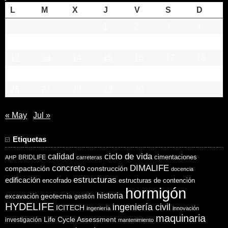
L
M
X
J
V
S
D
1
2
3
4
5
6
7
8
9
10
11
12
13
14
15
16
17
18
19
20
21
22
23
24
25
26
27
28
29
30
« May
Jul »
Etiquetas
ciclo de vida
calidad
cimentaciones
BRIDLIFE
AHP
carreteras
concreto
DIMALIFE
compactación
construcción
docencia
estructuras
edificación
encofrado
estructuras de contención
hormigón
historia
excavación
geotecnia
gestión
HYDELIFE
ingeniería civil
ICITECH
ingeniería
innovación
maquinaria
Life Cycle Assessment
investigación
mantenimiento