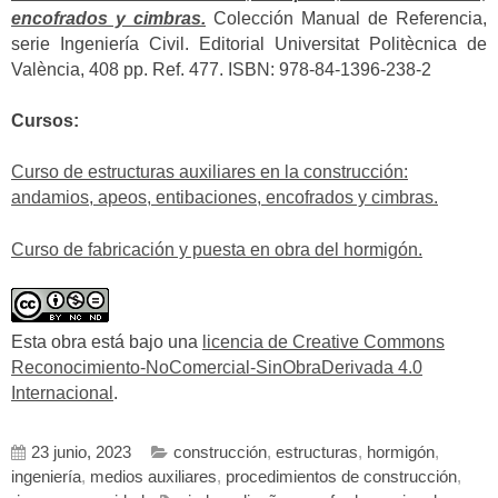
encofrados y cimbras.
Colección Manual de Referencia,
serie Ingeniería Civil. Editorial Universitat Politècnica de
València, 408 pp. Ref. 477. ISBN: 978-84-1396-238-2
Cursos:
Curso de estructuras auxiliares en la construcción:
andamios, apeos, entibaciones, encofrados y cimbras.
Curso de fabricación y puesta en obra del hormigón.
Esta obra está bajo una
licencia de Creative Commons
Reconocimiento-NoComercial-SinObraDerivada 4.0
Internacional
.
23 junio, 2023
construcción
,
estructuras
,
hormigón
,
ingeniería
,
medios auxiliares
,
procedimientos de construcción
,