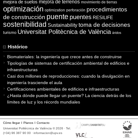
mejora de suelos
mejora de terrenos
movimiento de tierras
optimización
procedimientos
optimization
perforación
puente
puentes
de construcción
RESILIFE
sostenibilidad
toma de decisiones
Sustainability
Universitat Politècnica de València
turismo
áridos
Histórico
Biomateriales: la ingeniería que crece antes de construirse
Tipologías de sistemas de certificación ambiental de edificios e
infraestructuras
Casi dos millones de reproducciones: cuando la divulgación en
ingeniería trasciende el aula
Certificaciones ambientales de edificios e infraestructuras
¿Hasta dónde puede llegar un puente? La ciencia detrás de los
límites de luz y los récords mundiales
Cómo llegar
Planos
Contacto
Universitat Politècnica de València © 2026 · Tel.
(+34) 96 387 90 00 ·
informacion@upv.es