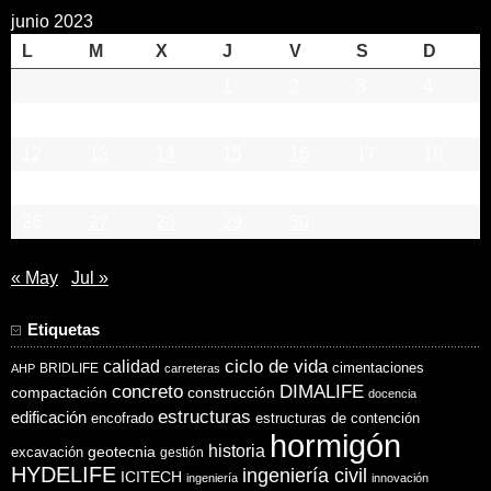
junio 2023
L
M
X
J
V
S
D
1
2
3
4
5
6
7
8
9
10
11
12
13
14
15
16
17
18
19
20
21
22
23
24
25
26
27
28
29
30
« May
Jul »
Etiquetas
ciclo de vida
calidad
cimentaciones
BRIDLIFE
AHP
carreteras
concreto
DIMALIFE
compactación
construcción
docencia
estructuras
edificación
encofrado
estructuras de contención
hormigón
historia
excavación
geotecnia
gestión
HYDELIFE
ingeniería civil
ICITECH
ingeniería
innovación