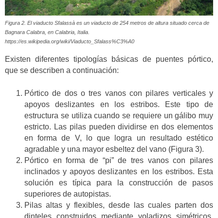
Figura 2. El viaducto Sfalassà es un viaducto de 254 metros de altura situado cerca de
Bagnara Calabra, en Calabria, Italia.
https://es.wikipedia.org/wiki/Viaducto_Sfalass%C3%A0
Existen diferentes tipologías básicas de puentes pórtico,
que se describen a continuación:
Pórtico de dos o tres vanos con pilares verticales y
apoyos deslizantes en los estribos. Este tipo de
estructura se utiliza cuando se requiere un gálibo muy
estricto. Las pilas pueden dividirse en dos elementos
en forma de V, lo que logra un resultado estético
agradable y una mayor esbeltez del vano (Figura 3).
Pórtico en forma de “pi” de tres vanos con pilares
inclinados y apoyos deslizantes en los estribos. Esta
solución es típica para la construcción de pasos
superiores de autopistas.
Pilas altas y flexibles, desde las cuales parten dos
dinteles construidos mediante voladizos simétricos.