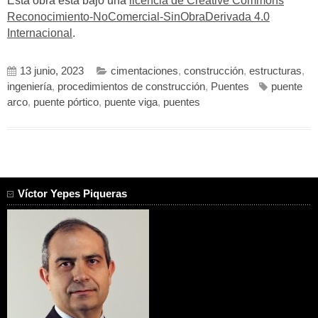
Esta obra está bajo una
licencia de Creative Commons
Reconocimiento-NoComercial-SinObraDerivada 4.0
Internacional
.
13 junio, 2023
cimentaciones
,
construcción
,
estructuras
,
ingeniería
,
procedimientos de construcción
,
Puentes
puente
arco
,
puente pórtico
,
puente viga
,
puentes
Víctor Yepes Piqueras