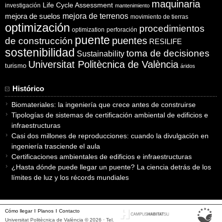
maquinaria
Life Cycle Assessment
investigación
mantenimiento
mejora de suelos
mejora de terrenos
movimiento de tierras
optimización
procedimientos
optimization
perforación
puente
puentes
de construcción
RESILIFE
sostenibilidad
toma de decisiones
Sustainability
Universitat Politècnica de València
turismo
áridos
Histórico
Biomateriales: la ingeniería que crece antes de construirse
Tipologías de sistemas de certificación ambiental de edificios e
infraestructuras
Casi dos millones de reproducciones: cuando la divulgación en
ingeniería trasciende el aula
Certificaciones ambientales de edificios e infraestructuras
¿Hasta dónde puede llegar un puente? La ciencia detrás de los
límites de luz y los récords mundiales
Cómo llegar
Planos
Contacto
Universitat Politècnica de València © 2026 · Tel.