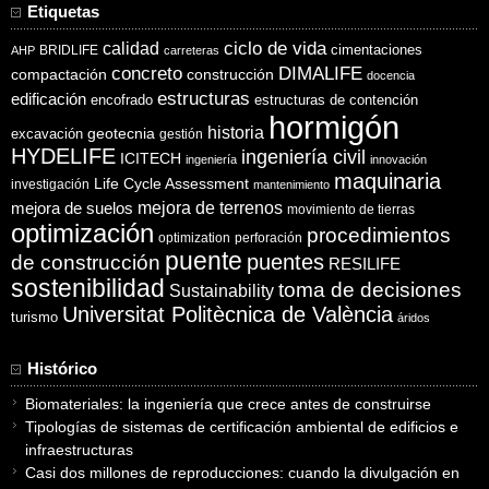
Etiquetas
ciclo de vida
calidad
cimentaciones
BRIDLIFE
AHP
carreteras
concreto
DIMALIFE
compactación
construcción
docencia
estructuras
edificación
encofrado
estructuras de contención
hormigón
historia
excavación
geotecnia
gestión
HYDELIFE
ingeniería civil
ICITECH
ingeniería
innovación
maquinaria
Life Cycle Assessment
investigación
mantenimiento
mejora de suelos
mejora de terrenos
movimiento de tierras
optimización
procedimientos
optimization
perforación
puente
puentes
de construcción
RESILIFE
sostenibilidad
toma de decisiones
Sustainability
Universitat Politècnica de València
turismo
áridos
Histórico
Biomateriales: la ingeniería que crece antes de construirse
Tipologías de sistemas de certificación ambiental de edificios e
infraestructuras
Casi dos millones de reproducciones: cuando la divulgación en