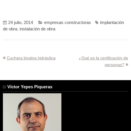
24 julio, 2014
empresas constructoras
implantación
de obra
,
instalación de obra
Navegación
Cuchara bivalva hidráulica
¿Qué es la certificación de
personas?
de
entradas
Víctor Yepes Piqueras