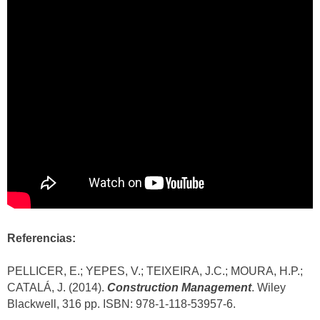
Referencias:
PELLICER, E.; YEPES, V.; TEIXEIRA, J.C.; MOURA, H.P.;
CATALÁ, J. (2014).
Construction Management
. Wiley
Blackwell, 316 pp. ISBN: 978-1-118-53957-6.