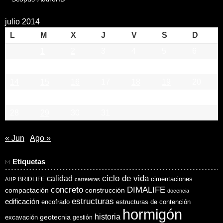
julio 2014
L
M
X
J
V
S
D
1
2
3
4
5
6
7
8
9
10
11
12
13
14
15
16
17
18
19
20
21
22
23
24
25
26
27
28
29
30
31
« Jun
Ago »
Etiquetas
ciclo de vida
calidad
cimentaciones
BRIDLIFE
AHP
carreteras
concreto
DIMALIFE
compactación
construcción
docencia
estructuras
edificación
encofrado
estructuras de contención
hormigón
historia
excavación
geotecnia
gestión