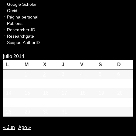
Google Scholar
Orcid
Página personal
Publons
Researcher-ID
Researchgate
Scopus-AuthorID
julio 2014
L
M
X
J
V
S
D
1
2
3
4
5
6
7
8
9
10
11
12
13
14
15
16
17
18
19
20
21
22
23
24
25
26
27
28
29
30
31
« Jun
Ago »