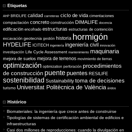
Etiquetas
ciclo de vida
calidad
cimentaciones
BRIDLIFE
AHP
carreteras
concreto
DIMALIFE
compactación
construcción
docencia
estructuras
edificación
encofrado
estructuras de contención
hormigón
historia
excavación
geotecnia
gestión
HYDELIFE
ingeniería civil
ICITECH
ingeniería
innovación
maquinaria
Life Cycle Assessment
investigación
mantenimiento
mejora de suelos
mejora de terrenos
movimiento de tierras
optimización
procedimientos
optimization
perforación
puente
puentes
de construcción
RESILIFE
sostenibilidad
toma de decisiones
Sustainability
Universitat Politècnica de València
turismo
áridos
Histórico
Biomateriales: la ingeniería que crece antes de construirse
Tipologías de sistemas de certificación ambiental de edificios e
infraestructuras
Casi dos millones de reproducciones: cuando la divulgación en