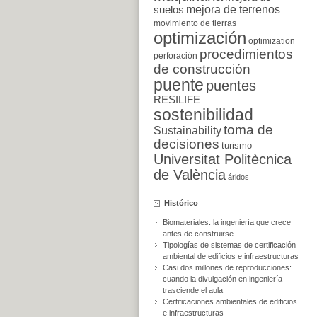
suelos
mejora de terrenos
movimiento de tierras
optimización
optimization
procedimientos
perforación
de construcción
puente
puentes
RESILIFE
sostenibilidad
toma de
Sustainability
decisiones
turismo
Universitat Politècnica
de València
áridos
Histórico
Biomateriales: la ingeniería que crece
antes de construirse
Tipologías de sistemas de certificación
ambiental de edificios e infraestructuras
Casi dos millones de reproducciones:
cuando la divulgación en ingeniería
trasciende el aula
Certificaciones ambientales de edificios
e infraestructuras