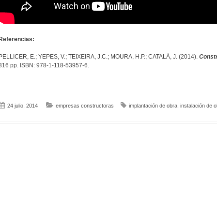
Referencias:
PELLICER, E.; YEPES, V.; TEIXEIRA, J.C.; MOURA, H.P.; CATALÁ, J. (2014).
Const
316 pp. ISBN: 978-1-118-53957-6.
24 julio, 2014
empresas constructoras
implantación de obra
,
instalación de 