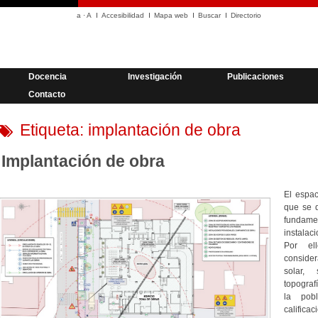
a
·
A
Accesibilidad
Mapa web
Buscar
Directorio
Docencia
Investigación
Publicaciones
Contacto
Etiqueta:
implantación de obra
Implantación de obra
El espac
que se 
fundame
instalaci
Por ell
considera
solar, 
topograf
la pobl
califica