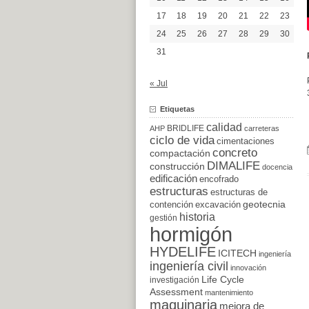
17
18
19
20
21
22
23
24
25
26
27
28
29
30
31
« Jul
Etiquetas
calidad
BRIDLIFE
AHP
carreteras
ciclo de vida
cimentaciones
concreto
compactación
DIMALIFE
construcción
docencia
edificación
encofrado
estructuras
estructuras de
excavación
geotecnia
contención
historia
gestión
hormigón
HYDELIFE
ICITECH
ingeniería
ingeniería civil
innovación
Life Cycle
investigación
Assessment
mantenimiento
maquinaria
mejora de