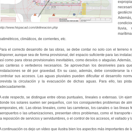
expropia
necesar
geotécn
Además,
condici
http://www.hispacad.com/delineacion.php
lluvia,
marítim
batimétricos, climáticos, de corrientes, etc.
Para el correcto desarrollo de las obras, se debe contar no solo con el terreno 
disponer, aunque sea de forma provisional, del espacio suficiente para las instala
así como para obras provisionales inevitables, como desvíos o ataguías. Además, 
las canteras o vertederos necesarios. Se aprovechan los desniveles para que 
instalaciones se dé por gravedad. En su caso, además, debe considerarse la n
controlar sus accesos. Las aguas pluviales pueden dificultar el desarrollo nor
prevista la circulación y la evacuación de dichas aguas. Para ello, las pi
adecuadamente.
A este respecto, se distingue entre obras puntuales, lineales o extensas. Un ejemp
donde los solares suelen ser pequeños, con los consiguientes problemas de alm
temporales, etc. Las obras lineales, como las carreteras, los canales o las líneas f
aeropuertos o las urbanizaciones, presentan otros problemas, como el transporte 
la reposición de servicios y servidumbres, o el control de los accesos, el vallado y 
A continuación os dejo un vídeo que ilustra bien los aspectos más importantes de l