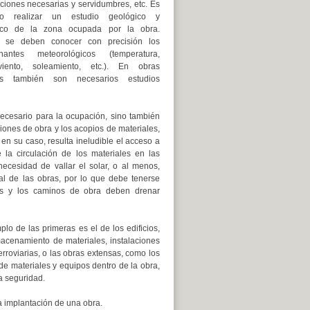
ciones necesarias y servidumbres, etc. Es
io realizar un estudio geológico y
ico de la zona ocupada por la obra.
 se deben conocer con precisión los
onantes meteorológicos (temperatura,
 viento, soleamiento, etc.). En obras
as también son necesarios estudios
necesario para la ocupación, sino también
ciones de obra y los acopios de materiales,
en su caso, resulta ineludible el acceso a
la circulación de los materiales en las
ecesidad de vallar el solar, o al menos,
mal de las obras, por lo que debe tenerse
stas y los caminos de obra deben drenar
lo de las primeras es el de los edificios,
acenamiento de materiales, instalaciones
erroviarias, o las obras extensas, como los
de materiales y equipos dentro de la obra,
la seguridad.
a implantación de una obra.