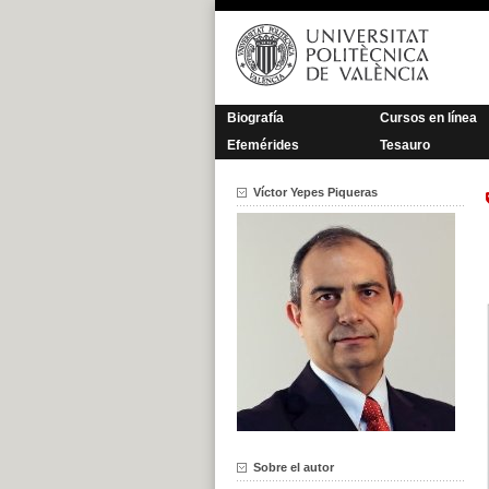
Saltar
al
contenido
Biografía
Cursos en línea
Efemérides
Tesauro
Víctor Yepes Piqueras
Sobre el autor