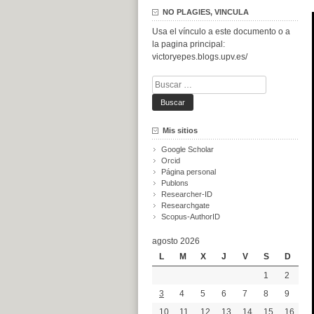
NO PLAGIES, VINCULA
Usa el vínculo a este documento o a
la pagina principal:
victoryepes.blogs.upv.es/
Buscar:
Mis sitios
Google Scholar
Orcid
Página personal
Publons
Researcher-ID
Researchgate
Scopus-AuthorID
agosto 2026
L
M
X
J
V
S
D
1
2
3
4
5
6
7
8
9
10
11
12
13
14
15
16