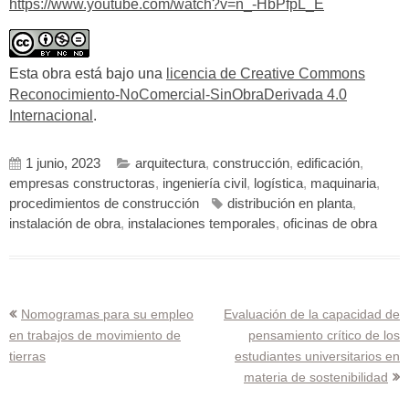
https://www.youtube.com/watch?v=n_-HbPfpL_E
Esta obra está bajo una
licencia de Creative Commons
Reconocimiento-NoComercial-SinObraDerivada 4.0
Internacional
.
1 junio, 2023
arquitectura
,
construcción
,
edificación
,
empresas constructoras
,
ingeniería civil
,
logística
,
maquinaria
,
procedimientos de construcción
distribución en planta
,
instalación de obra
,
instalaciones temporales
,
oficinas de obra
Navegación
Nomogramas para su empleo
Evaluación de la capacidad de
en trabajos de movimiento de
pensamiento crítico de los
de
tierras
estudiantes universitarios en
entradas
materia de sostenibilidad