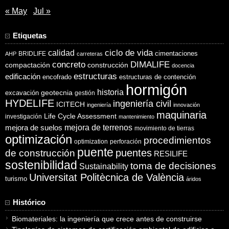
« May
Jul »
Etiquetas
ciclo de vida
calidad
cimentaciones
BRIDLIFE
AHP
carreteras
concreto
DIMALIFE
compactación
construcción
docencia
estructuras
edificación
encofrado
estructuras de contención
hormigón
historia
excavación
geotecnia
gestión
HYDELIFE
ingeniería civil
ICITECH
ingeniería
innovación
maquinaria
Life Cycle Assessment
investigación
mantenimiento
mejora de suelos
mejora de terrenos
movimiento de tierras
optimización
procedimientos
optimization
perforación
puente
puentes
de construcción
RESILIFE
sostenibilidad
toma de decisiones
Sustainability
Universitat Politècnica de València
turismo
áridos
Histórico
Biomateriales: la ingeniería que crece antes de construirse