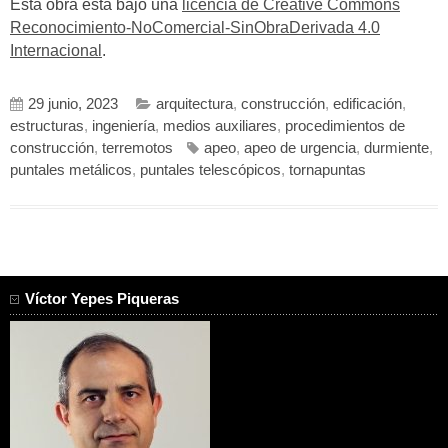
Esta obra está bajo una
licencia de Creative Commons
Reconocimiento-NoComercial-SinObraDerivada 4.0
Internacional
.
29 junio, 2023
arquitectura
,
construcción
,
edificación
,
estructuras
,
ingeniería
,
medios auxiliares
,
procedimientos de
construcción
,
terremotos
apeo
,
apeo de urgencia
,
durmiente
,
puntales metálicos
,
puntales telescópicos
,
tornapuntas
Víctor Yepes Piqueras