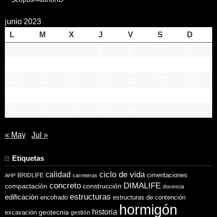
junio 2023
L
M
X
J
V
S
D
1
2
3
4
5
6
7
8
9
10
11
12
13
14
15
16
17
18
19
20
21
22
23
24
25
26
27
28
29
30
« May
Jul »
Etiquetas
ciclo de vida
calidad
cimentaciones
BRIDLIFE
AHP
carreteras
concreto
DIMALIFE
compactación
construcción
docencia
estructuras
edificación
encofrado
estructuras de contención
hormigón
historia
excavación
geotecnia
gestión