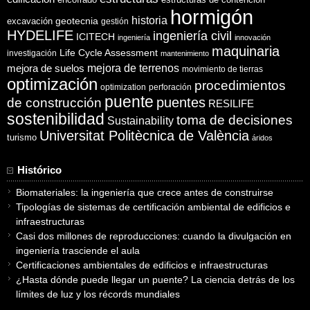
estructuras de contención
hormigón
historia
excavación
geotecnia
gestión
HYDELIFE
ingeniería civil
ICITECH
ingeniería
innovación
maquinaria
Life Cycle Assessment
investigación
mantenimiento
mejora de suelos
mejora de terrenos
movimiento de tierras
optimización
procedimientos
optimization
perforación
puente
puentes
de construcción
RESILIFE
sostenibilidad
toma de decisiones
Sustainability
Universitat Politècnica de València
turismo
áridos
Histórico
Biomateriales: la ingeniería que crece antes de construirse
Tipologías de sistemas de certificación ambiental de edificios e
infraestructuras
Casi dos millones de reproducciones: cuando la divulgación en
ingeniería trasciende el aula
Certificaciones ambientales de edificios e infraestructuras
¿Hasta dónde puede llegar un puente? La ciencia detrás de los
límites de luz y los récords mundiales