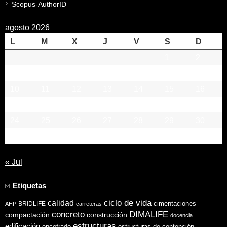
Scopus-AuthorID
agosto 2026
L
M
X
J
V
S
D
1
2
3
4
5
6
7
8
9
10
11
12
13
14
15
16
17
18
19
20
21
22
23
24
25
26
27
28
29
30
31
« Jul
Etiquetas
ciclo de vida
calidad
cimentaciones
BRIDLIFE
AHP
carreteras
concreto
DIMALIFE
compactación
construcción
docencia
estructuras
edificación
encofrado