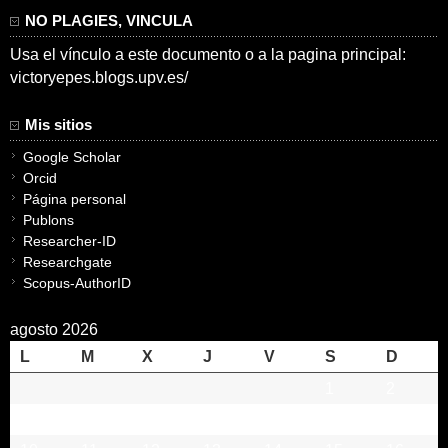
NO PLAGIES, VINCULA
Usa el vínculo a este documento o a la pagina principal:
victoryepes.blogs.upv.es/
Mis sitios
Google Scholar
Orcid
Página personal
Publons
Researcher-ID
Researchgate
Scopus-AuthorID
agosto 2026
L
M
X
J
V
S
D
1
2
3
4
5
6
7
8
9