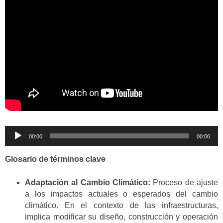
Reproductor
00:00
00:00
de
audio
Glosario de términos clave
Adaptación al Cambio Climático:
Proceso de ajuste
a los impactos actuales o esperados del cambio
climático. En el contexto de las infraestructuras,
implica modificar su diseño, construcción y operación