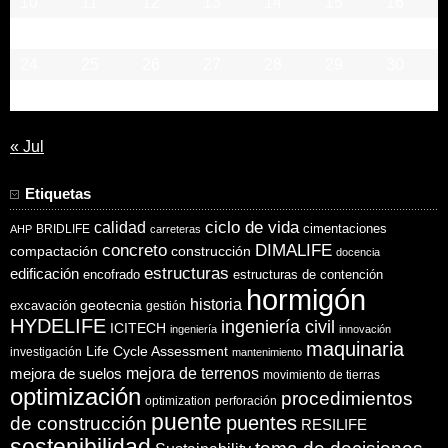
10
11
12
13
14
15
16
17
18
19
20
21
22
23
24
25
26
27
28
29
30
31
« Jul
Etiquetas
ciclo de vida
calidad
cimentaciones
BRIDLIFE
AHP
carreteras
concreto
DIMALIFE
compactación
construcción
docencia
estructuras
edificación
encofrado
estructuras de contención
hormigón
historia
excavación
geotecnia
gestión
HYDELIFE
ingeniería civil
ICITECH
ingeniería
innovación
maquinaria
Life Cycle Assessment
investigación
mantenimiento
mejora de suelos
mejora de terrenos
movimiento de tierras
optimización
procedimientos
optimization
perforación
puente
puentes
de construcción
RESILIFE
sostenibilidad