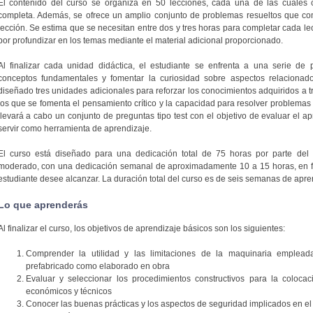
El contenido del curso se organiza en 50 lecciones, cada una de las cuales 
completa. Además, se ofrece un amplio conjunto de problemas resueltos que co
lección. Se estima que se necesitan entre dos y tres horas para completar cada lec
por profundizar en los temas mediante el material adicional proporcionado.
Al finalizar cada unidad didáctica, el estudiante se enfrenta a una serie de
conceptos fundamentales y fomentar la curiosidad sobre aspectos relacionad
diseñado tres unidades adicionales para reforzar los conocimientos adquiridos a tr
los que se fomenta el pensamiento crítico y la capacidad para resolver problemas r
llevará a cabo un conjunto de preguntas tipo test con el objetivo de evaluar el 
servir como herramienta de aprendizaje.
El curso está diseñado para una dedicación total de 75 horas por parte del
moderado, con una dedicación semanal de aproximadamente 10 a 15 horas, en fu
estudiante desee alcanzar. La duración total del curso es de seis semanas de apre
Lo que aprenderás
Al finalizar el curso, los objetivos de aprendizaje básicos son los siguientes:
Comprender la utilidad y las limitaciones de la maquinaria empleada
prefabricado como elaborado en obra
Evaluar y seleccionar los procedimientos constructivos para la colocac
económicos y técnicos
Conocer las buenas prácticas y los aspectos de seguridad implicados en el 