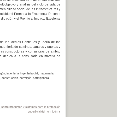
ltiobjetivo y análisis del ciclo de vida de
tenibilidad social de las infraestructuras y
ecibido el Premio a la Excelencia Docente
estigación y el Premio al Impacto Excelente
de los Medios Continuos y Teoría de las
 ingeniería de caminos, canales y puertos y
as constructoras y consultoras de ámbito
se dedica a la consultoría en materia de
igón
,
ingeniería
,
ingeniería civil
,
maquinaria
,
,
construcción
,
hormigón
,
hormigonera
,
sobre productos y sistemas para la protección
superficial del hormigón