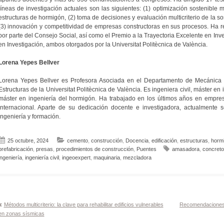
líneas de investigación actuales son las siguientes: (1) optimización sostenible mu
estructuras de hormigón, (2) toma de decisiones y evaluación multicriterio de la sos
(3) innovación y competitividad de empresas constructoras en sus procesos. Ha r
por parte del Consejo Social, así como el Premio a la Trayectoria Excelente en Inv
en Investigación, ambos otorgados por la Universitat Politècnica de València.
Lorena Yepes Bellver
Lorena Yepes Bellver es Profesora Asociada en el Departamento de Mecánica 
Estructuras de la Universitat Politècnica de València. Es ingeniera civil, máster en
máster en ingeniería del hormigón. Ha trabajado en los últimos años en empres
internacional. Aparte de su dedicación docente e investigadora, actualmente 
ingeniería y formación.
25 octubre, 2024
cemento
,
construcción
,
Docencia
,
edificación
,
estructuras
,
horm
prefabricación
,
presas
,
procedimientos de construcción
,
Puentes
amasadora
,
concreto
ingeniería
,
ingeniería civil
,
ingeoexpert
,
maquinaria
,
mezcladora
Navegación
Métodos multicriterio: la clave para rehabilitar edificios vulnerables
Recomendaciones 
en zonas sísmicas
de