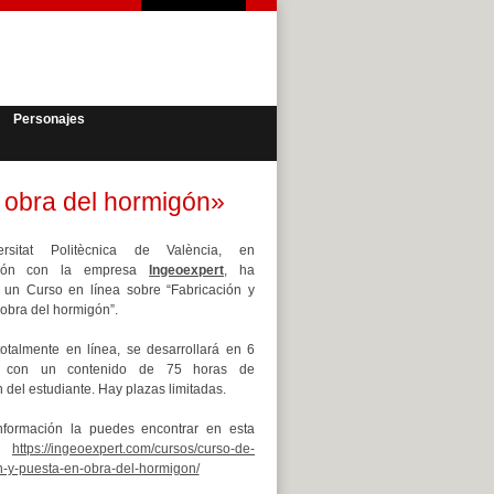
Personajes
 obra del hormigón»
rsitat Politècnica de València, en
ción con la empresa
Ingeoexpert
, ha
 un Curso en línea sobre “Fabricación y
obra del hormigón”.
totalmente en línea, se desarrollará en 6
, con un contenido de 75 horas de
 del estudiante. Hay plazas limitadas.
nformación la puedes encontrar en esta
a:
https://ingeoexpert.com/cursos/curso-de-
n-y-puesta-en-obra-del-hormigon/