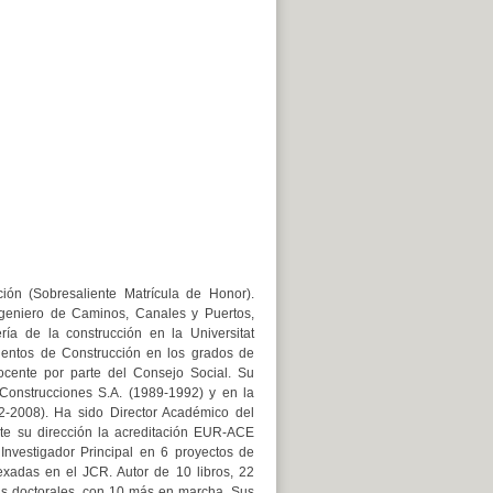
ón (Sobresaliente Matrícula de Honor).
Ingeniero de Caminos, Canales y Puertos,
ía de la construcción en la Universitat
mientos de Construcción en los grados de
Docente por parte del Consejo Social. Su
Construcciones S.A. (1989-1992) y en la
92-2008). Ha sido Director Académico del
nte su dirección la acreditación EUR-ACE
. Investigador Principal en 6 proyectos de
exadas en el JCR. Autor de 10 libros, 22
is doctorales, con 10 más en marcha. Sus