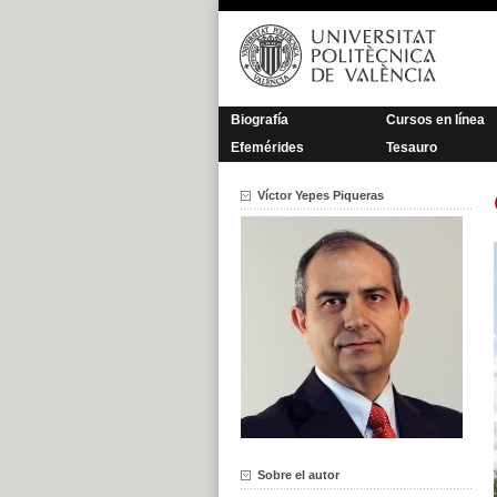
Saltar
al
contenido
Biografía
Cursos en línea
Efemérides
Tesauro
Víctor Yepes Piqueras
Sobre el autor