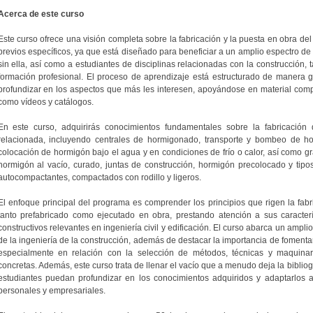
Acerca de este curso
Este curso ofrece una visión completa sobre la fabricación y la puesta en obra d
previos específicos, ya que está diseñado para beneficiar a un amplio espectro de
sin ella, así como a estudiantes de disciplinas relacionadas con la construcción, 
formación profesional. El proceso de aprendizaje está estructurado de manera gr
profundizar en los aspectos que más les interesen, apoyándose en material comp
como vídeos y catálogos.
En este curso, adquirirás conocimientos fundamentales sobre la fabricació
relacionada, incluyendo centrales de hormigonado, transporte y bombeo de hor
colocación de hormigón bajo el agua y en condiciones de frío o calor, así como g
hormigón al vacío, curado, juntas de construcción, hormigón precolocado y tipo
autocompactantes, compactados con rodillo y ligeros.
El enfoque principal del programa es comprender los principios que rigen la fabr
tanto prefabricado como ejecutado en obra, prestando atención a sus caracter
constructivos relevantes en ingeniería civil y edificación. El curso abarca un ampl
de la ingeniería de la construcción, además de destacar la importancia de fomentar
especialmente en relación con la selección de métodos, técnicas y maquinar
concretas. Además, este curso trata de llenar el vacío que a menudo deja la bibliog
estudiantes puedan profundizar en los conocimientos adquiridos y adaptarlos a
personales y empresariales.