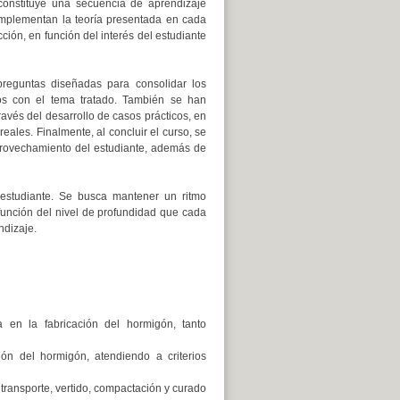
constituye una secuencia de aprendizaje
mplementan la teoría presentada en cada
ción, en función del interés del estudiante
 preguntas diseñadas para consolidar los
os con el tema tratado. También se han
avés del desarrollo de casos prácticos, en
eales. Finalmente, al concluir el curso, se
aprovechamiento del estudiante, además de
 estudiante. Se busca mantener un ritmo
nción del nivel de profundidad que cada
ndizaje.
 en la fabricación del hormigón, tanto
ión del hormigón, atendiendo a criterios
transporte, vertido, compactación y curado