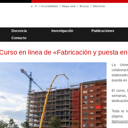
a
·
A
Accesibilidad
Mapa web
Buscar
Directorio
Docencia
Investigación
Publicaciones
Contacto
Curso en línea de «Fabricación y puesta en
La Unive
colabora
elaborado
puesta en 
El curso, 
semanas
dedicación
Toda la i
págin
fabricacio