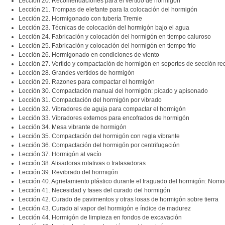
Lección 20. Recomendaciones para el vertido de hormigón
Lección 21. Trompas de elefante para la colocación del hormigón
Lección 22. Hormigonado con tubería Tremie
Lección 23. Técnicas de colocación del hormigón bajo el agua
Lección 24. Fabricación y colocación del hormigón en tiempo caluroso
Lección 25. Fabricación y colocación del hormigón en tiempo frío
Lección 26. Hormigonado en condiciones de viento
Lección 27. Vertido y compactación de hormigón en soportes de sección re
Lección 28. Grandes vertidos de hormigón
Lección 29. Razones para compactar el hormigón
Lección 30. Compactación manual del hormigón: picado y apisonado
Lección 31. Compactación del hormigón por vibrado
Lección 32. Vibradores de aguja para compactar el hormigón
Lección 33. Vibradores externos para encofrados de hormigón
Lección 34. Mesa vibrante de hormigón
Lección 35. Compactación del hormigón con regla vibrante
Lección 36. Compactación del hormigón por centrifugación
Lección 37. Hormigón al vacío
Lección 38. Alisadoras rotativas o fratasadoras
Lección 39. Revibrado del hormigón
Lección 40. Agrietamiento plástico durante el fraguado del hormigón: No
Lección 41. Necesidad y fases del curado del hormigón
Lección 42. Curado de pavimentos y otras losas de hormigón sobre tierra
Lección 43. Curado al vapor del hormigón e índice de madurez
Lección 44. Hormigón de limpieza en fondos de excavación