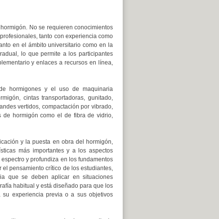
el hormigón. No se requieren conocimientos
 profesionales, tanto con experiencia como
tanto en el ámbito universitario como en la
adual, lo que permite a los participantes
lementario y enlaces a recursos en línea,
n de hormigones y el uso de maquinaria
migón, cintas transportadoras, gunitado,
randes vertidos, compactación por vibrado,
s de hormigón como el de fibra de vidrio,
icación y la puesta en obra del hormigón,
ísticas más importantes y a los aspectos
io espectro y profundiza en los fundamentos
 el pensamiento crítico de los estudiantes,
ia que se deben aplicar en situaciones
rafía habitual y está diseñado para que los
 su experiencia previa o a sus objetivos