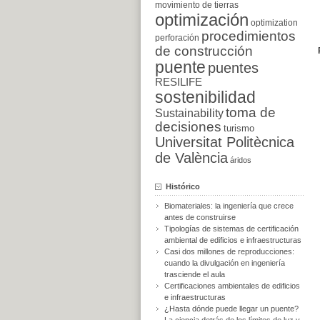
movimiento de tierras
optimización
optimization
procedimientos
perforación
de construcción
puente
puentes
RESILIFE
sostenibilidad
toma de
Sustainability
decisiones
turismo
Universitat Politècnica
de València
áridos
Histórico
Biomateriales: la ingeniería que crece
antes de construirse
Tipologías de sistemas de certificación
ambiental de edificios e infraestructuras
Casi dos millones de reproducciones:
cuando la divulgación en ingeniería
trasciende el aula
Certificaciones ambientales de edificios
e infraestructuras
¿Hasta dónde puede llegar un puente?
La ciencia detrás de los límites de luz y