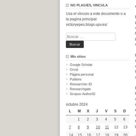
NO PLAGIES, VINCULA
Usa el vínculo a este documento o a
la pagina principal:
victoryepes.blogs.upv.es/
Buscar:
Mis sitios
Google Scholar
Orcid
Página personal
Publons
Researcher-ID
Researchgate
Scopus-AuthorID
octubre 2024
L
M
X
J
V
S
D
1
2
3
4
5
6
7
8
9
10
11
12
13
14
15
16
17
18
19
20