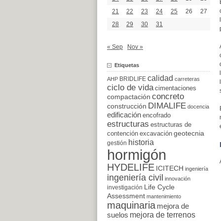
21
22
23
24
25
26
27
28
29
30
31
« Sep
Nov »
Etiquetas
calidad
BRIDLIFE
AHP
carreteras
ciclo de vida
cimentaciones
concreto
compactación
DIMALIFE
construcción
docencia
edificación
encofrado
estructuras
estructuras de
excavación
geotecnia
contención
historia
gestión
hormigón
HYDELIFE
ICITECH
ingeniería
ingeniería civil
innovación
Life Cycle
investigación
Assessment
mantenimiento
maquinaria
mejora de
suelos
mejora de terrenos