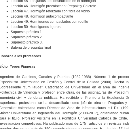
Lección 45. Las juntas de construcción en el hormigón
Lección 46. Hormigón precolocado: Prepakt y Colcrete
Lección 47. Hormigón reforzado con fibra de vidrio
Lección 48. Hormigón autocompactante
Lección 49. Hormigones compactados con rodillo
Lección 50. Hormigones ligeros
Supuesto práctico 1.
Supuesto práctico 2.
Supuesto práctico 3.
Batería de preguntas final
Conozca a los profesores
Víctor Yepes Piqueras
Ingeniero de Caminos, Canales y Puertos (1982-1988). Número 1 de promoci
Especialista Universitario en Gestión y Control de la Calidad (2000). Doctor 
Sobresaliente “cum laude”. Catedrático de Universidad en el área de ingenier
Politècnica de València y profesor, entre otras, de las asignaturas de Procedi
ingeniería civil y de obras públicas. Ha recibido el Premio a la Excelencia 
experiencia profesional se ha desarrollado como jefe de obra en Dragados y 
Generalitat Valenciana como Director de Área de Infraestructuras e I+D+i (19
Máster Universitario en Ingeniería del Hormigón (2008-2017), obteniendo dura
para el título. Profesor Visitante en la Pontificia Universidad Católica de Chile
investigación competitivos. Ha publicado más de 175 artículos en revistas ind
apuntes docentes y más de 350 comunicaciones a congresos. Ha dirigido 17 tes