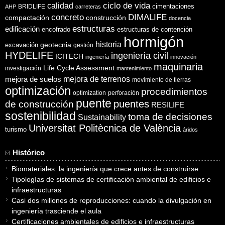
ciclo de vida
calidad
cimentaciones
BRIDLIFE
AHP
carreteras
concreto
DIMALIFE
compactación
construcción
docencia
estructuras
edificación
encofrado
estructuras de contención
hormigón
historia
excavación
geotecnia
gestión
HYDELIFE
ingeniería civil
ICITECH
ingeniería
innovación
maquinaria
Life Cycle Assessment
investigación
mantenimiento
mejora de suelos
mejora de terrenos
movimiento de tierras
optimización
procedimientos
optimization
perforación
puente
puentes
de construcción
RESILIFE
sostenibilidad
toma de decisiones
Sustainability
Universitat Politècnica de València
turismo
áridos
Histórico
Biomateriales: la ingeniería que crece antes de construirse
Tipologías de sistemas de certificación ambiental de edificios e
infraestructuras
Casi dos millones de reproducciones: cuando la divulgación en
ingeniería trasciende el aula
Certificaciones ambientales de edificios e infraestructuras