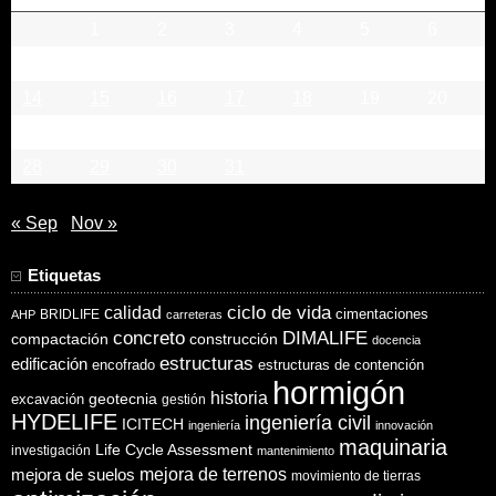
1
2
3
4
5
6
7
8
9
10
11
12
13
14
15
16
17
18
19
20
21
22
23
24
25
26
27
28
29
30
31
« Sep
Nov »
Etiquetas
ciclo de vida
calidad
cimentaciones
BRIDLIFE
AHP
carreteras
concreto
DIMALIFE
compactación
construcción
docencia
estructuras
edificación
encofrado
estructuras de contención
hormigón
historia
excavación
geotecnia
gestión
HYDELIFE
ingeniería civil
ICITECH
ingeniería
innovación
maquinaria
Life Cycle Assessment
investigación
mantenimiento
mejora de suelos
mejora de terrenos
movimiento de tierras