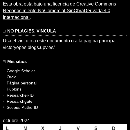
Esta obra está bajo una
licencia de Creative Commons
Reconocimiento-NoComercial-SinObraDerivada 4.0
Internacional
.
NO PLAGIES, VINCULA
Usa el vínculo a este documento o a la pagina principal:
victoryepes.blogs.upv.es/
Mis sitios
Google Scholar
Orcid
Página personal
Publons
Researcher-ID
Researchgate
Scopus-AuthorID
octubre 2024
L
M
X
J
V
S
D