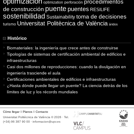
optimización
procedimientos
optimization
perforación
puente
puentes
de construcción
RESILIFE
sostenibilidad
toma de decisiones
Sustainability
Universitat Politècnica de València
turismo
áridos
Histórico
Biomateriales: la ingeniería que crece antes de construirse
Tipologías de sistemas de certificación ambiental de edificios e
infraestructuras
Casi dos millones de reproducciones: cuando la divulgación en
ingeniería trasciende el aula
Certificaciones ambientales de edificios e infraestructuras
¿Hasta dónde puede llegar un puente? La ciencia detrás de los
límites de luz y los récords mundiales
Cómo llegar
Planos
Contacto
Universitat Politècnica de València © 2026 · Tel.
(+34) 96 387 90 00 ·
informacion@upv.es