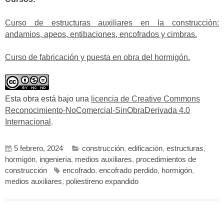
Curso de estructuras auxiliares en la construcción:
andamios, apeos, entibaciones, encofrados y cimbras.
Curso de fabricación y puesta en obra del hormigón.
Esta obra está bajo una
licencia de Creative Commons
Reconocimiento-NoComercial-SinObraDerivada 4.0
Internacional
.
5 febrero, 2024
construcción
,
edificación
,
estructuras
,
hormigón
,
ingeniería
,
medios auxiliares
,
procedimientos de
construcción
encofrado
,
encofrado perdido
,
hormigón
,
medios auxiliares
,
poliestireno expandido