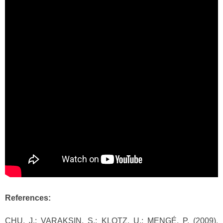
References:
CHU, J.; VARAKSIN, S.; KLOTZ, U.; MENGÉ, P. (2009).