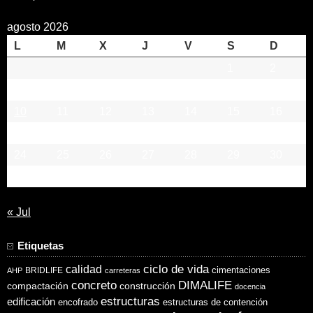
agosto 2026
L
M
X
J
V
S
D
1
2
3
4
5
6
7
8
9
10
11
12
13
14
15
16
17
18
19
20
21
22
23
24
25
26
27
28
29
30
31
« Jul
Etiquetas
ciclo de vida
calidad
cimentaciones
BRIDLIFE
AHP
carreteras
concreto
DIMALIFE
compactación
construcción
docencia
estructuras
edificación
encofrado
estructuras de contención