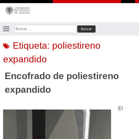
Saltar
al
contenido
Buscar:
Etiqueta:
poliestireno
expandido
Encofrado de poliestireno
expandido
El