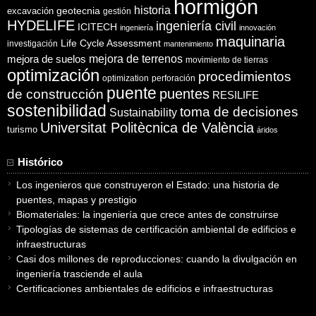
hormigón
historia
excavación
geotecnia
gestión
HYDELIFE
ingeniería civil
ICITECH
ingeniería
innovación
maquinaria
Life Cycle Assessment
investigación
mantenimiento
mejora de suelos
mejora de terrenos
movimiento de tierras
optimización
procedimientos
optimization
perforación
puente
puentes
de construcción
RESILIFE
sostenibilidad
toma de decisiones
Sustainability
Universitat Politècnica de València
turismo
áridos
Histórico
Los ingenieros que construyeron el Estado: una historia de
puentes, mapas y prestigio
Biomateriales: la ingeniería que crece antes de construirse
Tipologías de sistemas de certificación ambiental de edificios e
infraestructuras
Casi dos millones de reproducciones: cuando la divulgación en
ingeniería trasciende el aula
Certificaciones ambientales de edificios e infraestructuras