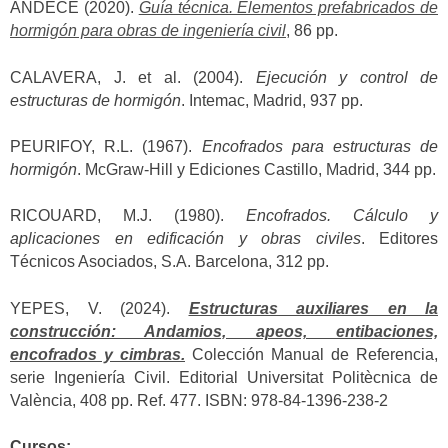
ANDECE (2020).
Guía técnica. Elementos prefabricados de
hormigón para obras de ingeniería civil
, 86 pp.
CALAVERA, J. et al. (2004).
Ejecución y control de
estructuras de hormigón
. Intemac, Madrid, 937 pp.
PEURIFOY, R.L. (1967).
Encofrados para estructuras de
hormigón
. McGraw-Hill y Ediciones Castillo, Madrid, 344 pp.
RICOUARD, M.J. (1980).
Encofrados. Cálculo y
aplicaciones en edificación y obras civiles
. Editores
Técnicos Asociados, S.A. Barcelona, 312 pp.
YEPES, V. (2024).
Estructuras auxiliares en la
construcción: Andamios, apeos, entibaciones,
encofrados y cimbras.
Colección Manual de Referencia,
serie Ingeniería Civil. Editorial Universitat Politècnica de
València, 408 pp. Ref. 477. ISBN: 978-84-1396-238-2
Cursos: