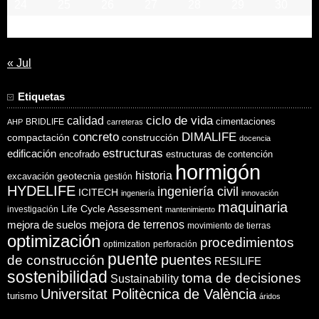
24
25
26
27
28
29
30
31
« Jul
Etiquetas
ciclo de vida
calidad
cimentaciones
BRIDLIFE
AHP
carreteras
concreto
DIMALIFE
compactación
construcción
docencia
estructuras
edificación
encofrado
estructuras de contención
hormigón
historia
excavación
geotecnia
gestión
HYDELIFE
ingeniería civil
ICITECH
ingeniería
innovación
maquinaria
Life Cycle Assessment
investigación
mantenimiento
mejora de suelos
mejora de terrenos
movimiento de tierras
optimización
procedimientos
optimization
perforación
puente
puentes
de construcción
RESILIFE
sostenibilidad
toma de decisiones
Sustainability
Universitat Politècnica de València
turismo
áridos