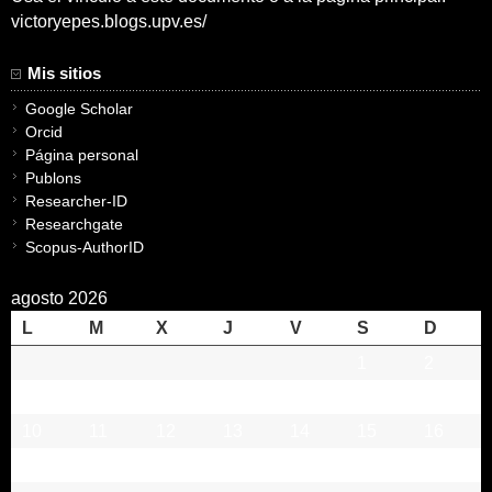
victoryepes.blogs.upv.es/
Mis sitios
Google Scholar
Orcid
Página personal
Publons
Researcher-ID
Researchgate
Scopus-AuthorID
agosto 2026
L
M
X
J
V
S
D
1
2
3
4
5
6
7
8
9
10
11
12
13
14
15
16
17
18
19
20
21
22
23