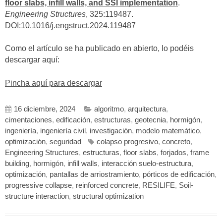
floor slabs, infill walls, and SSI implementation
.
Engineering
Structures
, 325:119487.
DOI:10.1016/j.engstruct.2024.119487
Como el artículo se ha publicado en abierto, lo podéis
descargar aquí:
Pincha aquí para descargar
16 diciembre, 2024
algoritmo
,
arquitectura
,
cimentaciones
,
edificación
,
estructuras
,
geotecnia
,
hormigón
,
ingeniería
,
ingeniería civil
,
investigación
,
modelo matemático
,
optimización
,
seguridad
colapso progresivo
,
concreto
,
Engineering Structures
,
estructuras
,
floor slabs
,
forjados
,
frame
building
,
hormigón
,
infill walls
,
interacción suelo-estructura
,
optimización
,
pantallas de arriostramiento
,
pórticos de edificación
,
progressive collapse
,
reinforced concrete
,
RESILIFE
,
Soil-
structure interaction
,
structural optimization