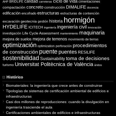
ciclo de vida
calidad
cimentaciones
BRIDLIFE
AHP
carreteras
concreto
DIMALIFE
compactación
construcción
docencia
estructuras
edificación
encofrado
estructuras de contención
hormigón
historia
excavación
geotecnia
gestión
HYDELIFE
ingeniería civil
ICITECH
ingeniería
innovación
maquinaria
Life Cycle Assessment
investigación
mantenimiento
mejora de suelos
mejora de terrenos
movimiento de tierras
optimización
procedimientos
optimization
perforación
puente
puentes
de construcción
RESILIFE
sostenibilidad
toma de decisiones
Sustainability
Universitat Politècnica de València
turismo
áridos
Histórico
Biomateriales: la ingeniería que crece antes de construirse
Tipologías de sistemas de certificación ambiental de edificios e
infraestructuras
Casi dos millones de reproducciones: cuando la divulgación en
ingeniería trasciende el aula
Certificaciones ambientales de edificios e infraestructuras