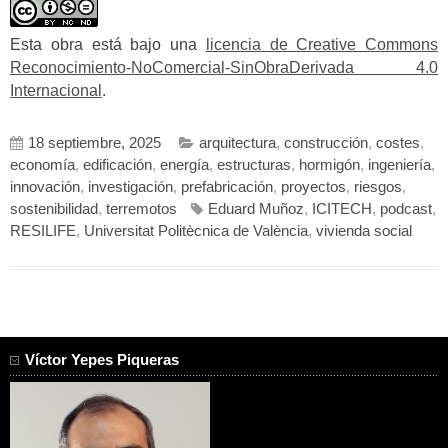
Esta obra está bajo una
licencia de Creative Commons
Reconocimiento-NoComercial-SinObraDerivada 4.0
Internacional
.
18 septiembre, 2025
arquitectura
,
construcción
,
costes
,
economía
,
edificación
,
energía
,
estructuras
,
hormigón
,
ingeniería
,
innovación
,
investigación
,
prefabricación
,
proyectos
,
riesgos
,
sostenibilidad
,
terremotos
Eduard Muñoz
,
ICITECH
,
podcast
,
RESILIFE
,
Universitat Politècnica de València
,
vivienda social
Víctor Yepes Piqueras