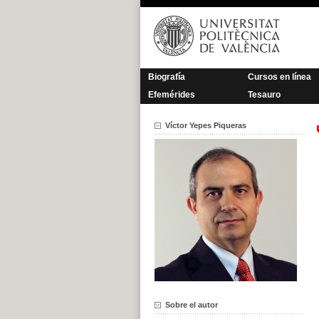
Saltar
al
contenido
Biografía
Cursos en línea
Efemérides
Tesauro
Víctor Yepes Piqueras
Sobre el autor