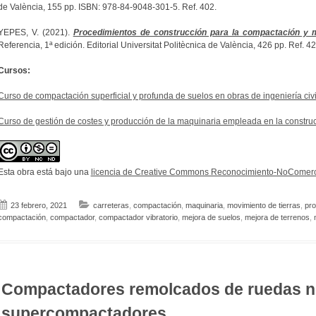
de València, 155 pp. ISBN: 978-84-9048-301-5. Ref. 402.
YEPES, V. (2021).
Procedimientos de construcción para la compactación y m
Referencia, 1ª edición. Editorial Universitat Politècnica de València, 426 pp. Ref.
Cursos:
Curso de compactación superficial y profunda de suelos en obras de ingeniería civil
Curso de gestión de costes y producción de la maquinaria empleada en la construc
Esta obra está bajo una
licencia de Creative Commons Reconocimiento-NoComerci
23 febrero, 2021
carreteras
,
compactación
,
maquinaria
,
movimiento de tierras
,
pro
compactación
,
compactador
,
compactador vibratorio
,
mejora de suelos
,
mejora de terrenos
,
Compactadores remolcados de ruedas n
supercompactadores