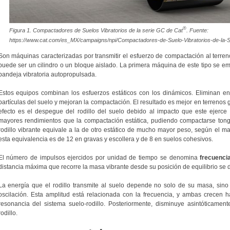
®
Figura 1. Compactadores de Suelos Vibratorios de la serie GC de Cat
. Fuente:
https://www.cat.com/es_MX/campaigns/npi/Compactadores-de-Suelo-Vibratorios-de-la-
Son máquinas caracterizadas por transmitir el esfuerzo de compactación al terre
puede ser un cilindro o un bloque aislado. La primera máquina de este tipo se e
bandeja vibratoria autopropulsada.
Estos equipos combinan los esfuerzos estáticos con los dinámicos. Eliminan en 
partículas del suelo y mejoran la compactación. El resultado es mejor en terrenos 
efecto es el despegue del rodillo del suelo debido al impacto que este ejerce 
mayores rendimientos que la compactación estática, pudiendo compactarse ton
rodillo vibrante equivale a la de otro estático de mucho mayor peso, según el ma
esta equivalencia es de 12 en gravas y escollera y de 8 en suelos cohesivos.
El número de impulsos ejercidos por unidad de tiempo se denomina
frecuenci
distancia máxima que recorre la masa vibrante desde su posición de equilibrio s
La energía que el rodillo transmite al suelo depende no solo de su masa, sino
oscilación.
Esta amplitud está relacionada con la frecuencia, y ambas crecen h
resonancia del sistema suelo-rodillo.
Posteriormente, disminuye asintóticamente
rodillo.