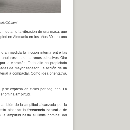
SerieGC.html
no mediante la vibración de una masa, que
mpleó en Alemania en los años 30: era una
gran medida la fricción interna entre las
granulares que en terrenos cohesivos. Otro
por la vibración. Todo ello ha propiciado
gadas de mayor espesor. La acción de un
terial a compactar. Como idea orientativa,
a
y se expresa en ciclos por segundo. La
e denomina
amplitud
.
 también de la amplitud alcanzada por la
asta alcanzar la
frecuencia natural
o de
 la amplitud hasta el límite nominal del