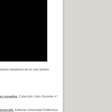
uelos vibratorios de un solo tambor.
as resueltos
.
Colección Libro Docente n.º
strucción
.
Editorial Universitat Politècnica