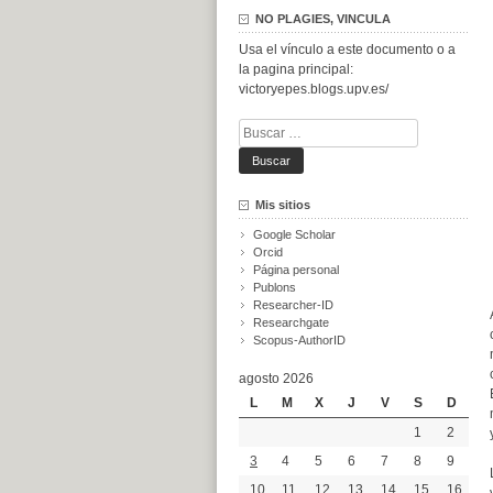
NO PLAGIES, VINCULA
Usa el vínculo a este documento o a
la pagina principal:
victoryepes.blogs.upv.es/
Buscar:
Mis sitios
Google Scholar
Orcid
Página personal
Publons
Researcher-ID
Researchgate
Scopus-AuthorID
agosto 2026
L
M
X
J
V
S
D
1
2
3
4
5
6
7
8
9
10
11
12
13
14
15
16