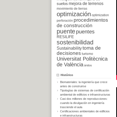
suelos
mejora de terrenos
movimiento de tierras
optimización
optimization
procedimientos
perforación
de construcción
puente
puentes
RESILIFE
sostenibilidad
toma de
Sustainability
decisiones
turismo
Universitat Politècnica
de València
áridos
Histórico
Biomateriales: la ingeniería que crece
antes de construirse
Tipologías de sistemas de certificación
ambiental de edificios e infraestructuras
Casi dos millones de reproducciones:
cuando la divulgación en ingeniería
trasciende el aula
Certificaciones ambientales de edificios
e infraestructuras