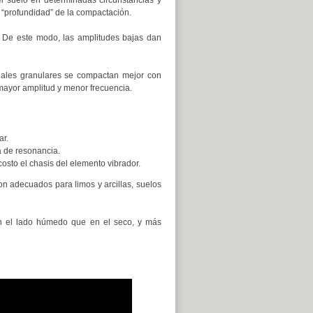
del suelo en determinadas circunstancias y
a “profundidad” de la compactación.
. De este modo, las amplitudes bajas dan
iales granulares se compactan mejor con
 mayor amplitud y menor frecuencia.
ar.
a de resonancia.
osto el chasis del elemento vibrador.
n adecuados para limos y arcillas, suelos
 en el lado húmedo que en el seco, y más