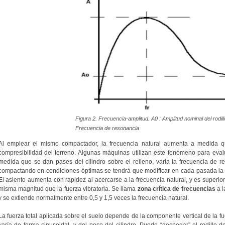
Figura 2. Frecuencia-amplitud. A0 : Amplitud nominal del rodillo
Frecuencia de resonancia
Al emplear el mismo compactador, la frecuencia natural aumenta a medida 
compresibilidad del terreno. Algunas máquinas utilizan este fenómeno para eval
medida que se dan pases del cilindro sobre el relleno, varía la frecuencia de re
compactando en condiciones óptimas se tendrá que modificar en cada pasada la f
El asiento aumenta con rapidez al acercarse a la frecuencia natural, y es superior
misma magnitud que la fuerza vibratoria. Se llama
zona crítica de frecuencias
a l
y se extiende normalmente entre 0,5 y 1,5 veces la frecuencia natural.
La fuerza total aplicada sobre el suelo depende de la componente vertical de la fu