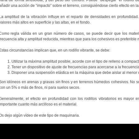
varía de forma sinusoidal, y del peso del cilindro. Puede “despegar” el rodillo 
añadir una acción de “impacto” sobre el terreno, consiguiéndose cierto efecto en l
La amplitud de la vibración influye en el reparto de densidades en profundidad
valores más altos en superficie y las altas, en el fondo.
Como regla válida en un gran número de casos, se puede decir que los mater
frecuencia alta y amplitud reducida, mientras que para los cohesivos es preferible
Estas circunstancias implican que, en un rodillo vibrante, se debe:
Utilizar la máxima amplitud posible, acorde con el tipo de relleno a compact
Tener un dispositivo de ajuste de frecuencias para acercarse a la frecuenci
Disponer una suspensión elástica en la máquina que debe aislar al menor c
Son idóneos en arenas y gravas sin finos y en terrenos húmedos cohesivos. No so
con un 5% o más de finos, ni para suelos secos.
Generalmente, el efecto en profundidad con los rodillos vibratorios es mayor
importante cuanto más arcilloso es el material.
Os dejo algún vídeo de este tipo de maquinaria.