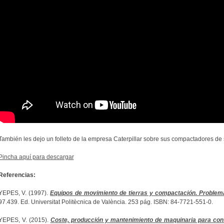
También les dejo un folleto de la empresa Caterpillar sobre sus compactadores de s
Pincha aquí para descargar
Referencias:
YEPES, V. (1997).
Equipos de movimiento de tierras y compactación. Problem
97.439. Ed. Universitat Politècnica de València. 253 pág. ISBN: 84-7721-551-0.
YEPES, V. (2015).
Coste, producción y mantenimiento de maquinaria para con