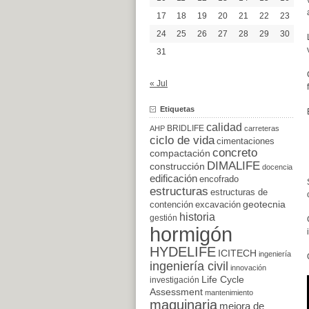
17
18
19
20
21
22
23
24
25
26
27
28
29
30
31
« Jul
Etiquetas
calidad
BRIDLIFE
AHP
carreteras
ciclo de vida
cimentaciones
concreto
compactación
DIMALIFE
construcción
docencia
edificación
encofrado
estructuras
estructuras de
excavación
geotecnia
contención
historia
gestión
hormigón
HYDELIFE
ICITECH
ingeniería
ingeniería civil
innovación
Life Cycle
investigación
Assessment
mantenimiento
maquinaria
mejora de