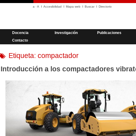
a
·
A
Accesibilidad
Mapa web
Buscar
Directorio
Docencia
Investigación
Publicaciones
Contacto
Etiqueta:
compactador
Introducción a los compactadores vibrat