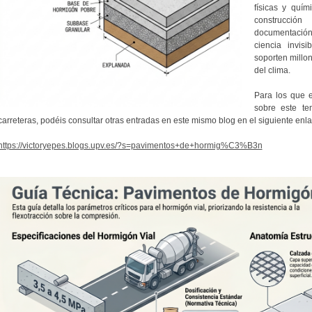
físicas y quím
construcció
documentación
ciencia invis
soporten millo
del clima.
Para los que e
sobre este t
carreteras, podéis consultar otras entradas en este mismo blog en el siguiente enla
https://victoryepes.blogs.upv.es/?s=pavimentos+de+hormig%C3%B3n