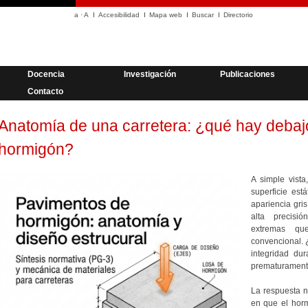
a
·
A
Accesibilidad
Mapa web
Buscar
Directorio
Docencia
Investigación
Publicaciones
Contacto
Anatomía de una carretera: ¿qué hay debaj
hormigón?
A simple vist
superficie est
apariencia gri
alta precisió
extremas que
convencional. 
integridad dur
prematuramen
La respuesta n
en que el hor