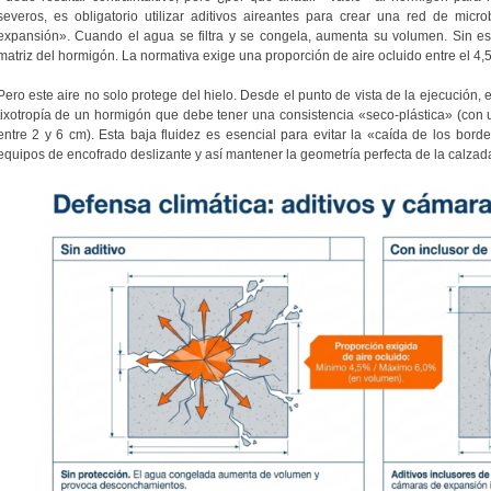
severos, es obligatorio utilizar aditivos aireantes para crear una red de mi
expansión». Cuando el agua se filtra y se congela, aumenta su volumen. Sin esto
matriz del hormigón. La normativa exige una proporción de aire ocluido entre el 4,
Pero este aire no solo protege del hielo. Desde el punto de vista de la ejecución, e
tixotropía de un hormigón que debe tener una consistencia «seco-plástica» (con
entre 2 y 6 cm). Esta baja fluidez es esencial para evitar la «caída de los bordes
equipos de encofrado deslizante y así mantener la geometría perfecta de la calzad