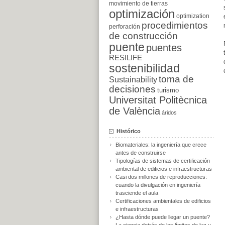
movimiento de tierras
optimización
optimization
procedimientos
perforación
de construcción
puente
puentes
RESILIFE
sostenibilidad
toma de
Sustainability
decisiones
turismo
Universitat Politècnica
de València
áridos
Histórico
Biomateriales: la ingeniería que crece
antes de construirse
Tipologías de sistemas de certificación
ambiental de edificios e infraestructuras
Casi dos millones de reproducciones:
cuando la divulgación en ingeniería
trasciende el aula
Certificaciones ambientales de edificios
e infraestructuras
¿Hasta dónde puede llegar un puente?
La ciencia detrás de los límites de luz y