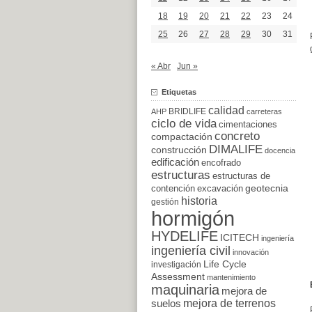
18
19
20
21
22
23
24
25
26
27
28
29
30
31
« Abr
Jun »
Etiquetas
calidad
BRIDLIFE
AHP
carreteras
ciclo de vida
cimentaciones
concreto
compactación
DIMALIFE
construcción
docencia
edificación
encofrado
estructuras
estructuras de
excavación
geotecnia
contención
historia
gestión
hormigón
HYDELIFE
ICITECH
ingeniería
ingeniería civil
innovación
Life Cycle
investigación
Assessment
mantenimiento
maquinaria
mejora de
suelos
mejora de terrenos