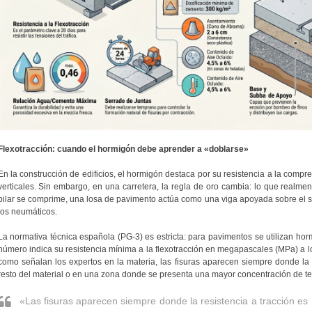
Flexotracción: cuando el hormigón debe aprender a «doblarse»
En la construcción de edificios, el hormigón destaca por su resistencia a la compr
verticales. Sin embargo, en una carretera, la regla de oro cambia: lo que realment
pilar se comprime, una losa de pavimento actúa como una viga apoyada sobre el s
los neumáticos.
La normativa técnica española (PG-3) es estricta: para pavimentos se utilizan ho
número indica su resistencia mínima a la flexotracción en megapascales (MPa) a los
como señalan los expertos en la materia, las fisuras aparecen siempre donde la 
resto del material o en una zona donde se presenta una mayor concentración de t
«Las fisuras aparecen siempre donde la resistencia a tracción es 