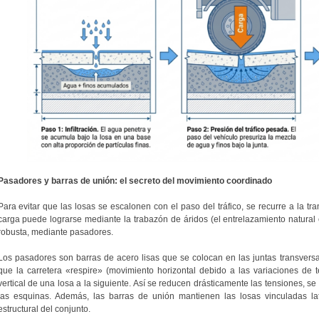
Pasadores y barras de unión: el secreto del movimiento coordinado
Para evitar que las losas se escalonen con el paso del tráfico, se recurre a la tr
carga puede lograrse mediante la trabazón de áridos (el entrelazamiento natural e
robusta, mediante pasadores.
Los pasadores son barras de acero lisas que se colocan en las juntas transvers
que la carretera «respire» (movimiento horizontal debido a las variaciones de t
vertical de una losa a la siguiente. Así se reducen drásticamente las tensiones, se
las esquinas. Además, las barras de unión mantienen las losas vinculadas lat
estructural del conjunto.