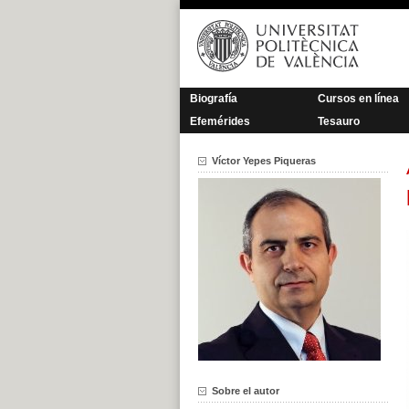
Saltar
al
contenido
Biografía
Cursos en línea
Efemérides
Tesauro
Víctor Yepes Piqueras
Sobre el autor