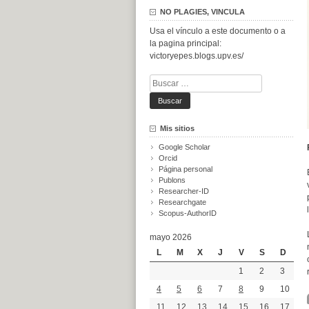
NO PLAGIES, VINCULA
Usa el vínculo a este documento o a
la pagina principal:
victoryepes.blogs.upv.es/
Buscar:
Mis sitios
Google Scholar
Orcid
Página personal
Publons
Researcher-ID
Researchgate
Scopus-AuthorID
mayo 2026
L
M
X
J
V
S
D
1
2
3
4
5
6
7
8
9
10
11
12
13
14
15
16
17