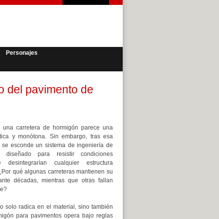
Personajes
o del pavimento de
a, una carretera de hormigón parece una
ática y monótona. Sin embargo, tras esa
s se esconde un sistema de ingeniería de
n diseñado para resistir condiciones
 desintegrarían cualquier estructura
¿Por qué algunas carreteras mantienen su
ante décadas, mientras que otras fallan
te?
o solo radica en el material, sino también
migón para pavimentos opera bajo reglas