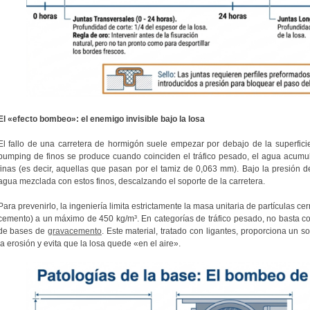
El «efecto bombeo»: el enemigo invisible bajo la losa
El fallo de una carretera de hormigón suele empezar por debajo de la superfi
pumping de finos se produce cuando coinciden el tráfico pesado, el agua acumu
finas (es decir, aquellas que pasan por el tamiz de 0,063 mm). Bajo la presión del
agua mezclada con estos finos, descalzando el soporte de la carretera.
Para prevenirlo, la ingeniería limita estrictamente la masa unitaria de partículas ce
cemento) a un máximo de 450 kg/m³. En categorías de tráfico pesado, no basta con
de bases de
gravacemento
. Este material, tratado con ligantes, proporciona un 
la erosión y evita que la losa quede «en el aire».