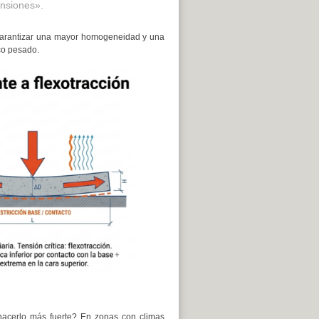
nsiones».
a garantizar una mayor homogeneidad y una
ico pesado.
 hacerlo más fuerte? En zonas con climas