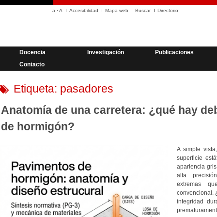
a
·
A
Accesibilidad
Mapa web
Buscar
Directorio
Docencia
Investigación
Publicaciones
Contacto
Etiqueta:
pasadores
Anatomía de una carretera: ¿qué hay de
de hormigón?
A simple vist
superficie est
apariencia gri
alta precisió
extremas que
convencional. 
integridad dur
prematuramen