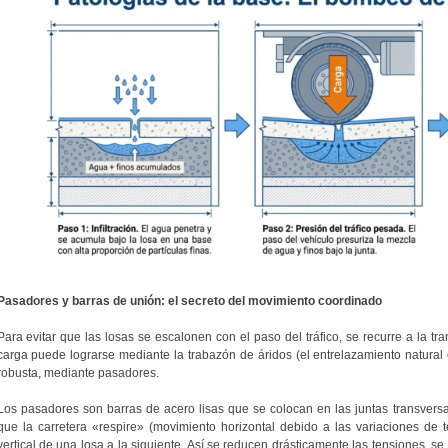
Pasadores y barras de unión: el secreto del movimiento coordinado
Para evitar que las losas se escalonen con el paso del tráfico, se recurre a la tr
carga puede lograrse mediante la trabazón de áridos (el entrelazamiento natural e
robusta, mediante pasadores.
Los pasadores son barras de acero lisas que se colocan en las juntas transvers
que la carretera «respire» (movimiento horizontal debido a las variaciones de t
vertical de una losa a la siguiente. Así se reducen drásticamente las tensiones, se