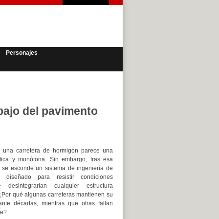
Personajes
bajo del pavimento
a, una carretera de hormigón parece una
ática y monótona. Sin embargo, tras esa
s se esconde un sistema de ingeniería de
n diseñado para resistir condiciones
 desintegrarían cualquier estructura
¿Por qué algunas carreteras mantienen su
ante décadas, mientras que otras fallan
te?