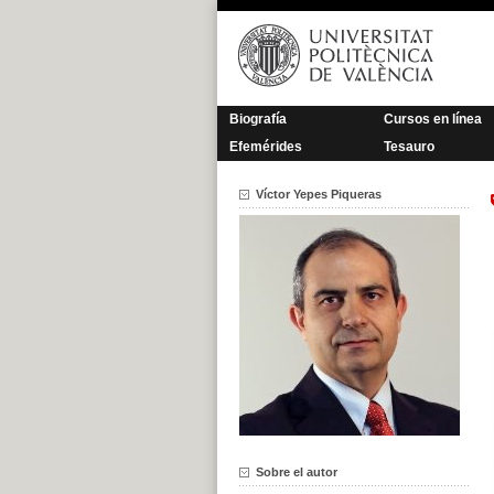
Saltar
al
contenido
Biografía
Cursos en línea
Efemérides
Tesauro
Víctor Yepes Piqueras
Sobre el autor