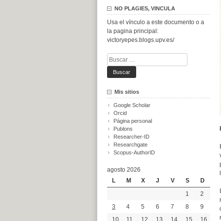
NO PLAGIES, VINCULA
Usa el vínculo a este documento o a
la pagina principal:
victoryepes.blogs.upv.es/
Buscar:
Mis sitios
Google Scholar
Orcid
Página personal
Publons
Researcher-ID
Researchgate
Scopus-AuthorID
agosto 2026
L
M
X
J
V
S
D
1
2
3
4
5
6
7
8
9
10
11
12
13
14
15
16