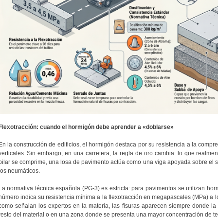
Flexotracción: cuando el hormigón debe aprender a «doblarse»
En la construcción de edificios, el hormigón destaca por su resistencia a la compr
verticales. Sin embargo, en una carretera, la regla de oro cambia: lo que realment
pilar se comprime, una losa de pavimento actúa como una viga apoyada sobre el s
los neumáticos.
La normativa técnica española (PG-3) es estricta: para pavimentos se utilizan ho
número indica su resistencia mínima a la flexotracción en megapascales (MPa) a los
como señalan los expertos en la materia, las fisuras aparecen siempre donde la 
resto del material o en una zona donde se presenta una mayor concentración de t