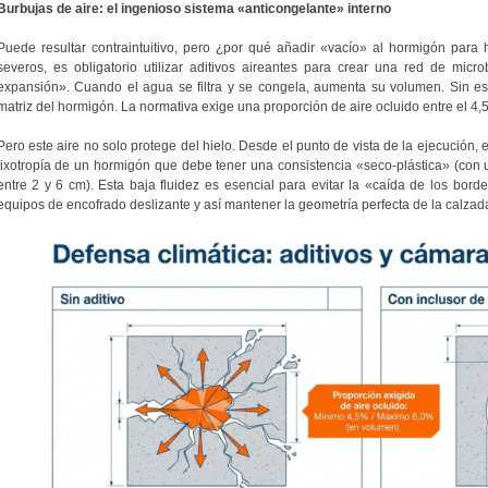
Burbujas de aire: el ingenioso sistema «anticongelante» interno
Puede resultar contraintuitivo, pero ¿por qué añadir «vacío» al hormigón para
severos, es obligatorio utilizar aditivos aireantes para crear una red de mi
expansión». Cuando el agua se filtra y se congela, aumenta su volumen. Sin esto
matriz del hormigón. La normativa exige una proporción de aire ocluido entre el 4,
Pero este aire no solo protege del hielo. Desde el punto de vista de la ejecución, e
tixotropía de un hormigón que debe tener una consistencia «seco-plástica» (con
entre 2 y 6 cm). Esta baja fluidez es esencial para evitar la «caída de los bordes
equipos de encofrado deslizante y así mantener la geometría perfecta de la calzad