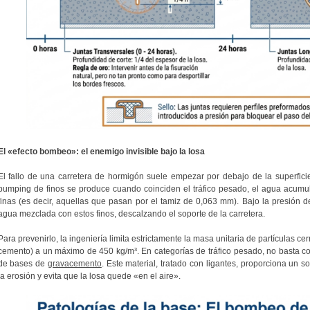
El «efecto bombeo»: el enemigo invisible bajo la losa
El fallo de una carretera de hormigón suele empezar por debajo de la superfi
pumping de finos se produce cuando coinciden el tráfico pesado, el agua acumu
finas (es decir, aquellas que pasan por el tamiz de 0,063 mm). Bajo la presión del
agua mezclada con estos finos, descalzando el soporte de la carretera.
Para prevenirlo, la ingeniería limita estrictamente la masa unitaria de partículas ce
cemento) a un máximo de 450 kg/m³. En categorías de tráfico pesado, no basta con
de bases de
gravacemento
. Este material, tratado con ligantes, proporciona un 
la erosión y evita que la losa quede «en el aire».