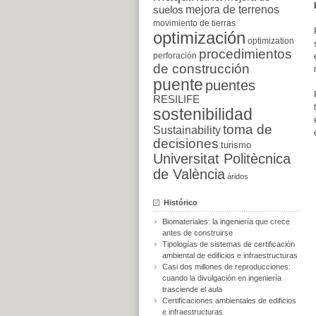
suelos
mejora de terrenos
movimiento de tierras
optimización
optimization
procedimientos
perforación
de construcción
puente
puentes
RESILIFE
sostenibilidad
toma de
Sustainability
decisiones
turismo
Universitat Politècnica
de València
áridos
Histórico
Biomateriales: la ingeniería que crece
antes de construirse
Tipologías de sistemas de certificación
ambiental de edificios e infraestructuras
Casi dos millones de reproducciones:
cuando la divulgación en ingeniería
trasciende el aula
Certificaciones ambientales de edificios
e infraestructuras