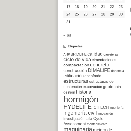
17
18
19
20
21
22
23
24
25
26
27
28
29
30
31
« Jul
Etiquetas
calidad
BRIDLIFE
AHP
carreteras
ciclo de vida
cimentaciones
concreto
compactación
DIMALIFE
construcción
docencia
edificación
encofrado
estructuras
estructuras de
excavación
geotecnia
contención
historia
gestión
hormigón
HYDELIFE
ICITECH
ingeniería
ingeniería civil
innovación
Life Cycle
investigación
Assessment
mantenimiento
maquinaria
mejora de