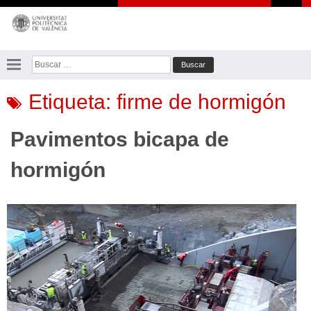
Saltar
al
contenido
Buscar:
Etiqueta:
firme de hormigón
Pavimentos bicapa de
hormigón