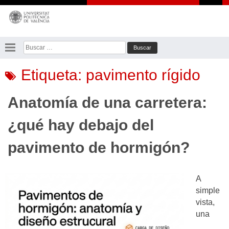
Saltar
al
contenido
Buscar:
Etiqueta:
pavimento rígido
Anatomía de una carretera:
¿qué hay debajo del
pavimento de hormigón?
A
simple
vista,
una