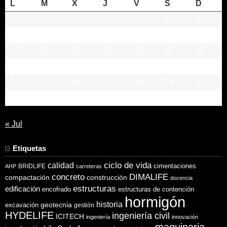
L
M
X
J
V
S
D
1
2
3
4
5
6
7
8
9
10
11
12
13
14
15
16
17
18
19
20
21
22
23
24
25
26
27
28
29
30
31
« Jul
Etiquetas
ciclo de vida
calidad
cimentaciones
BRIDLIFE
AHP
carreteras
concreto
DIMALIFE
compactación
construcción
docencia
estructuras
edificación
encofrado
estructuras de contención
hormigón
historia
excavación
geotecnia
gestión
HYDELIFE
ingeniería civil
ICITECH
ingeniería
innovación
maquinaria