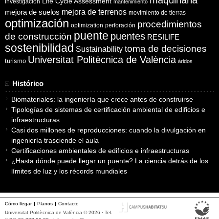
Life Cycle Assessment
investigación
mantenimiento
mejora de suelos
mejora de terrenos
movimiento de tierras
optimización
procedimientos
optimization
perforación
puente
puentes
de construcción
RESILIFE
sostenibilidad
toma de decisiones
Sustainability
Universitat Politècnica de València
turismo
áridos
Histórico
Biomateriales: la ingeniería que crece antes de construirse
Tipologías de sistemas de certificación ambiental de edificios e
infraestructuras
Casi dos millones de reproducciones: cuando la divulgación en
ingeniería trasciende el aula
Certificaciones ambientales de edificios e infraestructuras
¿Hasta dónde puede llegar un puente? La ciencia detrás de los
límites de luz y los récords mundiales
Cómo llegar
Planos
Contacto
Universitat Politècnica de València © 2026 · Tel.